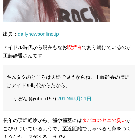
出典：
dailynewsonline.jp
アイドル時代から現在もなお
喫煙者
であり続けているのが
工藤静香さんです。
キムタクのところは夫婦で吸うからね。工藤静香の喫煙
はアイドル時代からだから。
— りぼん (@ribon157)
2017年4月21日
長年の喫煙経験から、歯や歯茎には
タバコのヤニの臭い
が
こびりついているようで、至近距離でしゃべると鼻をつく
ようなヤニ臭がするようです。