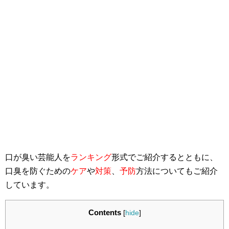
口が臭い芸能人を
ランキング
形式でご紹介するとともに、
口臭を防ぐための
ケア
や
対策
、
予防
方法についてもご紹介
しています。
Contents
[
hide
]