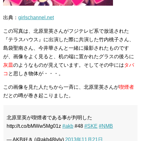
出典：
girlschannel.net
この写真は、北原里英さんがフジテレビ系で放送された
『テラスハウス』に出演した際に共演した竹内桃子さん、
島袋聖南さん、今井華さんと一緒に撮影されたものです
が、画像をよく見ると、机の端に置かれたグラスの後ろに
灰皿
のようなものが見えています。そしてその中には
タバ
コ
と思しき物体が・・・。
この画像を見た人たちから一斉に、北原里英さんが
喫煙者
だとの噂が巻き起こりました。
北原里英が喫煙者である事が判明した
http://t.co/bMWw5Mg01z
#akb
#48
#SKE
#NMB
— AKB好き (@akb48lvlv)
2013年11月21日