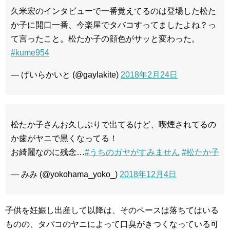
久米宏のインタビューで一番覚えてるのは登場した松た
か子に開口一番、今楽屋でタバコすってましたよね？っ
て言ったこと。松たか子の顔色がサッと変わった。
#kume954
— げいらかいと (@gaylakite)
2018年2月24日
松たか子さんお久しぶりで出てるけど、喫煙されてるの
か歯がヤニで黒くなってる！
お綺麗なのに残念…
#うちのガヤがすみません
#松たか子
— みみ (@yokohama_yoko_)
2018年12月4日
子供を妊娠し出産して以降は、そのペースは落ちてはいる
ものの、タバコのヤニによって口臭がきつくなっている可