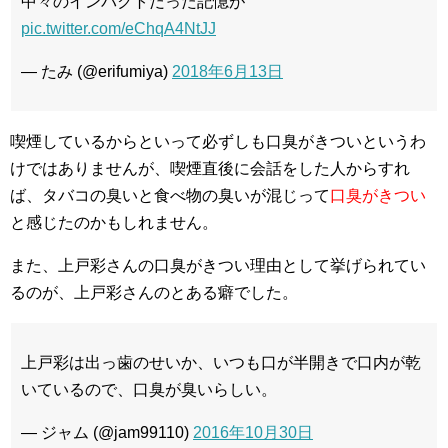
中々のインパクトだった記憶が
pic.twitter.com/eChqA4NtJJ
— たみ (@erifumiya)
2018年6月13日
喫煙しているからといって必ずしも口臭がきついというわ
けではありませんが、喫煙直後に会話をした人からすれ
ば、タバコの臭いと食べ物の臭いが混じって
口臭がきつい
と感じたのかもしれません。
また、上戸彩さんの口臭がきつい理由として挙げられてい
るのが、上戸彩さんのとある癖でした。
上戸彩は出っ歯のせいか、いつも口が半開きで口内が乾
いているので、口臭が臭いらしい。
— ジャム (@jam99110)
2016年10月30日