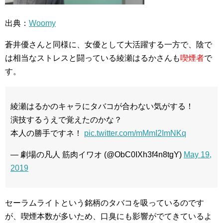
出典：
Woomy
蒼井優さんと同様に、女優として大活躍する一方で、陰で
は相当なストレスと闘っている綾瀬はるかさんも
喫煙者
で
す。
綾瀬はるかのキャラにタバコが合わない気がする！
演技するうえで覚えたのかな？
本人の勝手ですネ！
pic.twitter.com/mMmI2ImNKq
— 劇場の凡人 筋肉イワオ (@ObC0IXh3f4n8tgY)
May 19,
2019
セーラムライトという銘柄のタバコを吸っているのです
が、喫煙本数が多いため、口臭にも影響がでてきているよ