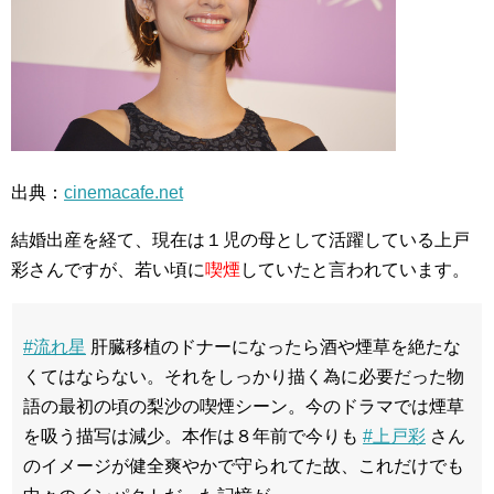
出典：
cinemacafe.net
結婚出産を経て、現在は１児の母として活躍している上戸
彩さんですが、若い頃に
喫煙
していたと言われています。
#流れ星
肝臓移植のドナーになったら酒や煙草を絶たな
くてはならない。それをしっかり描く為に必要だった物
語の最初の頃の梨沙の喫煙シーン。今のドラマでは煙草
を吸う描写は減少。本作は８年前で今りも
#上戸彩
さん
のイメージが健全爽やかで守られてた故、これだけでも