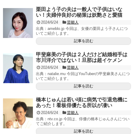
栗田よう子の夫は一般人で子供はいな
い！夫婦仲良好の秘策は妖艶さと愛猫
2024/6/24
芸能人
出典：ameblo.jp 今回は、女優の栗田よう子さんにつ
いてご紹介します。
記事を読む
甲斐麻美の子供は２人だけど結婚相手は
市川洋介ではない！旦那は超イケメン
2024/6/24
芸能人
出典：natalie.mu 今回はYouTuberの甲斐麻美さんにつ
いてご紹介します。
記事を読む
橋本じゅんは若い頃に病気で引退危機に
あった！看板俳優たる所以が凄い
2024/6/24
芸能人
出典：ntv.co.jp 今回は、俳優の橋本じゅんさんについ
てご紹介します。
記事を読む