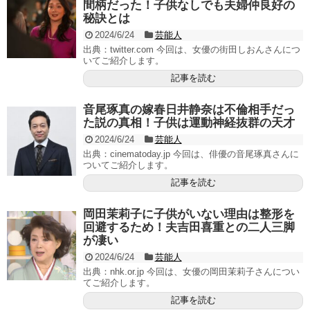
間柄だった！子供なしでも夫婦仲良好の
秘訣とは
2024/6/24
芸能人
出典：twitter.com 今回は、女優の街田しおんさんにつ
いてご紹介します。
記事を読む
音尾琢真の嫁春日井静奈は不倫相手だっ
た説の真相！子供は運動神経抜群の天才
2024/6/24
芸能人
出典：cinematoday.jp 今回は、俳優の音尾琢真さんに
ついてご紹介します。
記事を読む
岡田茉莉子に子供がいない理由は整形を
回避するため！夫吉田喜重との二人三脚
が凄い
2024/6/24
芸能人
出典：nhk.or.jp 今回は、女優の岡田茉莉子さんについ
てご紹介します。
記事を読む