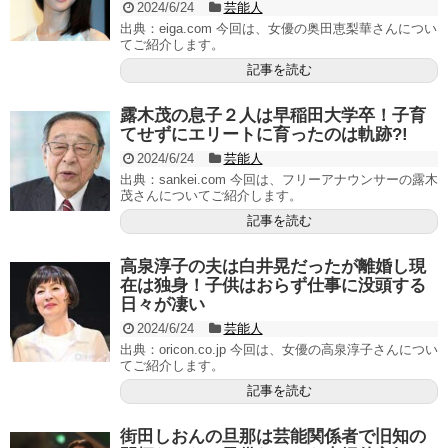
2024/6/24
芸能人
出典：eiga.com 今回は、女優の奥田恵梨華さんについ
てご紹介します。
記事を読む
露木茂の息子２人は早稲田大学卒！子育
てせずにエリートに育ったのは軌跡?!
2024/6/24
芸能人
出典：sankei.com 今回は、フリーアナウンサーの露木
茂さんについてご紹介します。
記事を読む
高泉淳子の夫は白井晃だったが離婚し現
在は独身！子供はおらず仕事に没頭する
日々が凄い
2024/6/24
芸能人
出典：oricon.co.jp 今回は、女優の高泉淳子さんについ
てご紹介します。
記事を読む
街田しおんの旦那は芸能関係者で旧知の