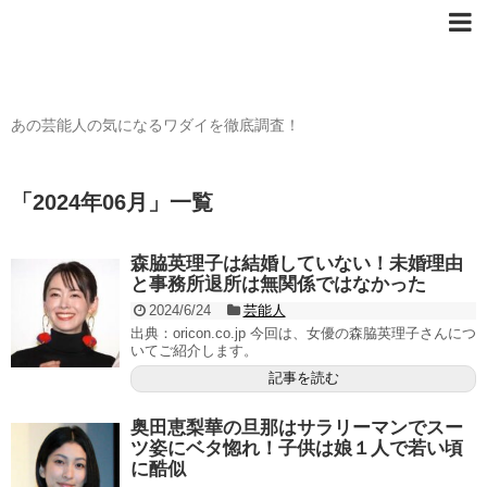
芸能人の〇〇なワダイ
あの芸能人の気になるワダイを徹底調査！
「
2024年06月
」
一覧
森脇英理子は結婚していない！未婚理由
と事務所退所は無関係ではなかった
2024/6/24
芸能人
出典：oricon.co.jp 今回は、女優の森脇英理子さんにつ
いてご紹介します。
記事を読む
奥田恵梨華の旦那はサラリーマンでスー
ツ姿にベタ惚れ！子供は娘１人で若い頃
に酷似