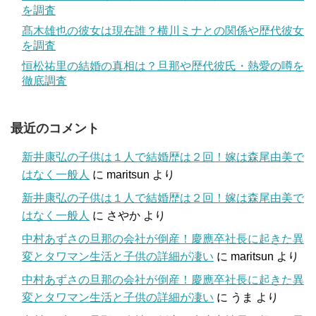
を調査
髙木雄也の彼女は現在誰？横川ミナとの関係や歴代彼女
を調査
恒松祐里の結婚の真相は？旦那や歴代彼氏・熱愛の噂を
徹底調査
最近のコメント
新井康弘の子供は１人で結婚歴は２回！嫁は森尾由美で
はなく一般人
に
maritsun
より
新井康弘の子供は１人で結婚歴は２回！嫁は森尾由美で
はなく一般人
に
さやか
より
中村あずさの旦那の会社が倒産！慶應卒社長に起きた異
変とタワマン生活と子供の詳細が凄い
に
maritsun
より
中村あずさの旦那の会社が倒産！慶應卒社長に起きた異
変とタワマン生活と子供の詳細が凄い
に
うま
より