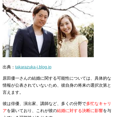
出典：
takarazuka-j.blog.jp
原田優一さんの結婚に関する可能性については、具体的な
情報が公表されていないため、彼自身の将来の選択次第と
言えます。
彼は俳優、演出家、講師など、多くの分野で
多忙なキャリ
ア
を築いており、これが彼の
結婚に対する決断に影響
を与