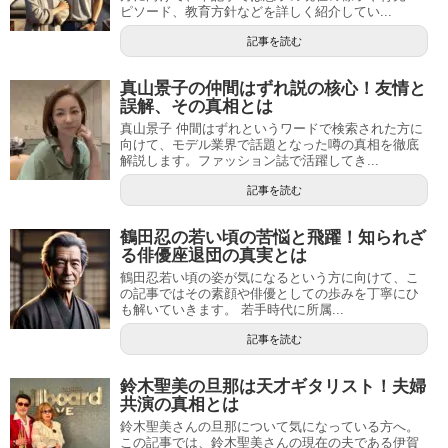
ピソード、教育方針などを詳しく紹介してい...
記事を読む
真山景子の仲間はずれ説の核心！友情と
誤解、その真相とは
真山景子 仲間はずれというワードで検索された方に
向けて、モデル業界で話題となった噂の真相を徹底
解説します。ファッション誌で活躍してき...
記事を読む
鶴田忍の若い頃の苦悩と飛躍！知られざ
る俳優座退団の真実とは
鶴田忍若い頃の姿が気になるという方に向けて、こ
の記事ではその素顔や俳優としての歩みを丁寧にひ
も解いていきます。 若手時代に所属...
記事を読む
鈴木聖美の旦那は天才ギタリスト！夫婦
共演の真相とは
鈴木聖美さんの旦那について気になっている方へ。
この記事では、鈴木聖美さんの現在の夫である伊賀