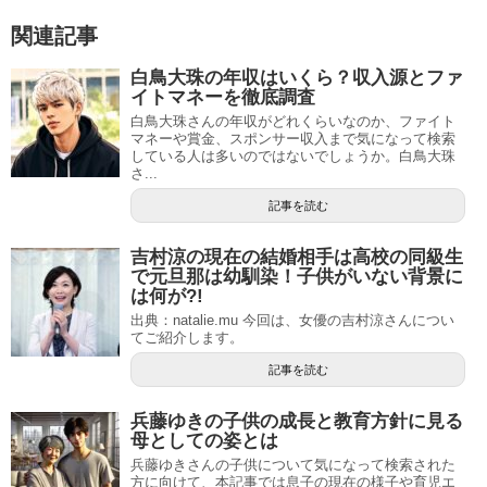
関連記事
白鳥大珠の年収はいくら？収入源とファ
イトマネーを徹底調査
白鳥大珠さんの年収がどれくらいなのか、ファイト
マネーや賞金、スポンサー収入まで気になって検索
している人は多いのではないでしょうか。白鳥大珠
さ...
記事を読む
吉村涼の現在の結婚相手は高校の同級生
で元旦那は幼馴染！子供がいない背景に
は何が?!
出典：natalie.mu 今回は、女優の吉村涼さんについ
てご紹介します。
記事を読む
兵藤ゆきの子供の成長と教育方針に見る
母としての姿とは
兵藤ゆきさんの子供について気になって検索された
方に向けて、本記事では息子の現在の様子や育児エ