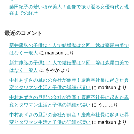
藤田紀子の若い頃が美人！画像で振り返る女優時代と現
在までの経歴
最近のコメント
新井康弘の子供は１人で結婚歴は２回！嫁は森尾由美で
はなく一般人
に
maritsun
より
新井康弘の子供は１人で結婚歴は２回！嫁は森尾由美で
はなく一般人
に
さやか
より
中村あずさの旦那の会社が倒産！慶應卒社長に起きた異
変とタワマン生活と子供の詳細が凄い
に
maritsun
より
中村あずさの旦那の会社が倒産！慶應卒社長に起きた異
変とタワマン生活と子供の詳細が凄い
に
うま
より
中村あずさの旦那の会社が倒産！慶應卒社長に起きた異
変とタワマン生活と子供の詳細が凄い
に
maritsun
より