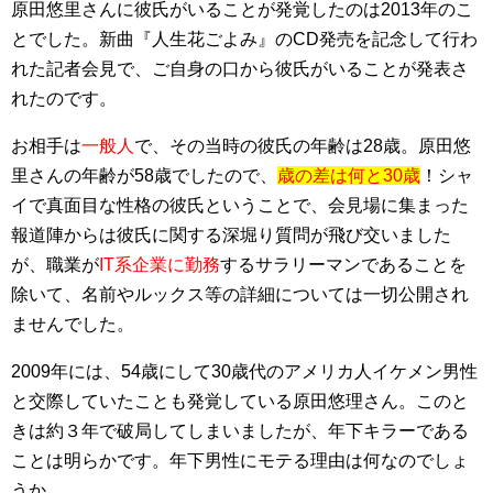
原田悠里さんに彼氏がいることが発覚したのは2013年のこ
とでした。新曲『人生花ごよみ』のCD発売を記念して行わ
れた記者会見で、ご自身の口から彼氏がいることが発表さ
れたのです。
お相手は
一般人
で、その当時の彼氏の年齢は28歳。原田悠
里さんの年齢が58歳でしたので、
歳の差は何と30歳
！シャ
イで真面目な性格の彼氏ということで、会見場に集まった
報道陣からは彼氏に関する深堀り質問が飛び交いました
が、職業が
IT系企業に勤務
するサラリーマンであることを
除いて、名前やルックス等の詳細については一切公開され
ませんでした。
2009年には、54歳にして30歳代のアメリカ人イケメン男性
と交際していたことも発覚している原田悠理さん。このと
きは約３年で破局してしまいましたが、年下キラーである
ことは明らかです。年下男性にモテる理由は何なのでしょ
うか。