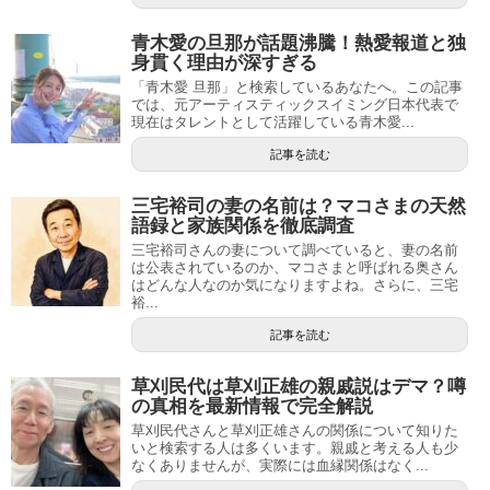
青木愛の旦那が話題沸騰！熱愛報道と独
身貫く理由が深すぎる
「青木愛 旦那」と検索しているあなたへ。この記事
では、元アーティスティックスイミング日本代表で
現在はタレントとして活躍している青木愛...
記事を読む
三宅裕司の妻の名前は？マコさまの天然
語録と家族関係を徹底調査
三宅裕司さんの妻について調べていると、妻の名前
は公表されているのか、マコさまと呼ばれる奥さん
はどんな人なのか気になりますよね。さらに、三宅
裕...
記事を読む
草刈民代は草刈正雄の親戚説はデマ？噂
の真相を最新情報で完全解説
草刈民代さんと草刈正雄さんの関係について知りた
いと検索する人は多くいます。親戚と考える人も少
なくありませんが、実際には血縁関係はなく...