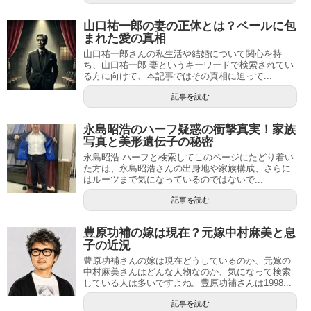
山口祐一郎の妻の正体とは？ベールに包
まれた愛の真相
山口祐一郎さんの私生活や結婚について関心を持
ち、山口祐一郎 妻というキーワードで検索されてい
る方に向けて、本記事ではその真相に迫って...
記事を読む
永島昭浩のハーフ疑惑の衝撃真実！家族
写真と美形遺伝子の秘密
永島昭浩 ハーフと検索してこのページにたどり着い
た方は、永島昭浩さんの出身地や家族構成、さらに
はルーツまで気になっているのではないで...
記事を読む
豊原功補の嫁は現在？元嫁中村麻美と息
子の近況
豊原功補さんの嫁は現在どうしているのか、元嫁の
中村麻美さんはどんな人物なのか、気になって検索
している人は多いですよね。豊原功補さんは1998...
記事を読む