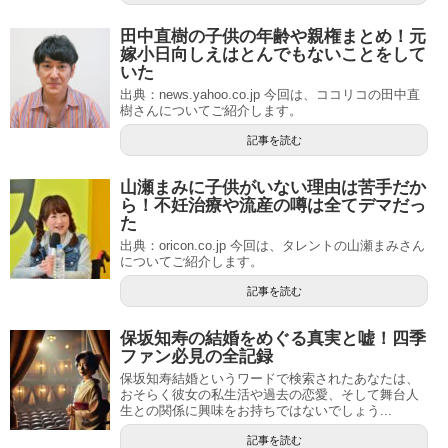
田中直樹の子供の年齢や親権まとめ！元
嫁小日向しえはとんでもないことをして
いた
出典：news.yahoo.co.jp 今回は、ココリコの田中直
樹さんについてご紹介します。
記事を読む
山瀬まみに子供がいない理由は苦手だか
ら！不妊治療や流産の噂は全てデマだっ
た
出典：oricon.co.jp 今回は、タレントの山瀬まみさん
についてご紹介します。
記事を読む
保坂知寿の結婚をめぐる真実と嘘！四季
ファン必見の全記録
保坂知寿結婚というワードで検索されたあなたは、
おそらく彼女の私生活や過去の恋愛、そして舞台人
生との関係に興味をお持ちではないでしょう...
記事を読む