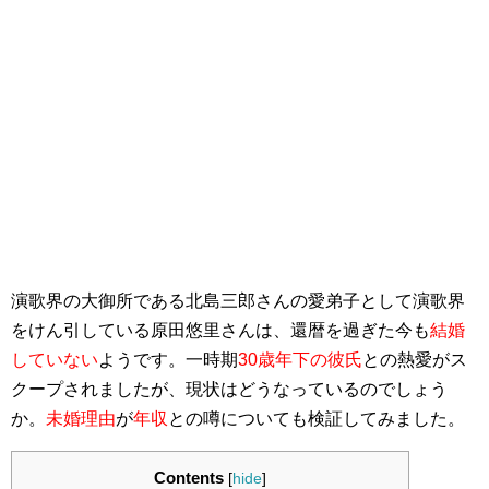
演歌界の大御所である北島三郎さんの愛弟子として演歌界
をけん引している原田悠里さんは、還暦を過ぎた今も
結婚
していない
ようです。一時期
30歳年下の彼氏
との熱愛がス
クープされましたが、現状はどうなっているのでしょう
か。
未婚理由
が
年収
との噂についても検証してみました。
Contents
[
hide
]