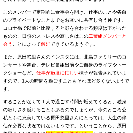
このメンバーで定期的に食事会を開き、仕事のことや各自
のプライベートなことまでをお互いに共有し合う仲です。
コロナ禍で以前と比較すると顔を合わせる頻度は下がった
ものの、日頃のストレスや寂しさはこの
二葉組メンバーと
会う
ことによって
解消
できているようです。
また、原田悠里さんのインスタには、北島ファミリーのコ
ンサートや舞台、テレビ番組出演やご自身のライブやトー
クショーなど、
仕事が適度に忙しい
様子が報告されていま
すので、1人の時間を過ごすこともそれほど多くないようで
す。
することがなくて１人で過ごす時間が増えてくると、独身
の寂しさを感じることもあるのでしょうが、今のところ公
私ともに充実している原田悠里さんにとっては、人生の伴
侶が必要な状況ではないようです。ということから、原田