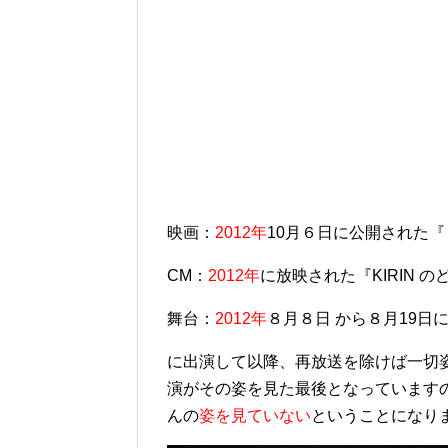
映画：
2012年
10月６日に公開された
CM：
2012年
に放映された『KIRIN の
舞台：
2012年
８月８日 から８月19
に出演して以降、再放送を除けば一切姿
演がその姿を見た最後となっています
んの
姿を見ていない
ということになり