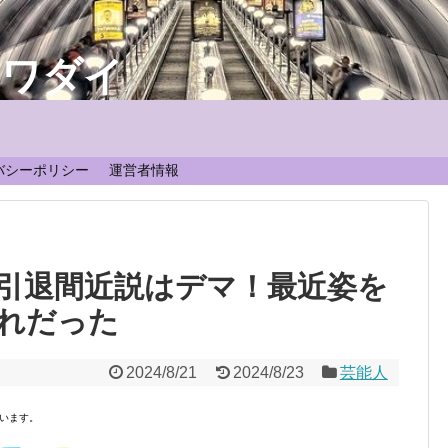
なワダイ
！
バシーポリシー
運営者情報
引退間近説はデマ！最近姿を
れだった
2024/8/21
2024/8/23
芸能人
います。