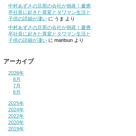
中村あずさの旦那の会社が倒産！慶應
卒社長に起きた異変とタワマン生活と
子供の詳細が凄い
に
うま
より
中村あずさの旦那の会社が倒産！慶應
卒社長に起きた異変とタワマン生活と
子供の詳細が凄い
に
maritsun
より
アーカイブ
2026年
8月
7月
6月
2025年
2024年
2022年
2020年
2019年