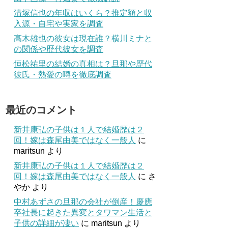
清塚信也の年収はいくら？推定額と収
入源・自宅や実家を調査
髙木雄也の彼女は現在誰？横川ミナと
の関係や歴代彼女を調査
恒松祐里の結婚の真相は？旦那や歴代
彼氏・熱愛の噂を徹底調査
最近のコメント
新井康弘の子供は１人で結婚歴は２
回！嫁は森尾由美ではなく一般人
に
maritsun
より
新井康弘の子供は１人で結婚歴は２
回！嫁は森尾由美ではなく一般人
に
さ
やか
より
中村あずさの旦那の会社が倒産！慶應
卒社長に起きた異変とタワマン生活と
子供の詳細が凄い
に
maritsun
より