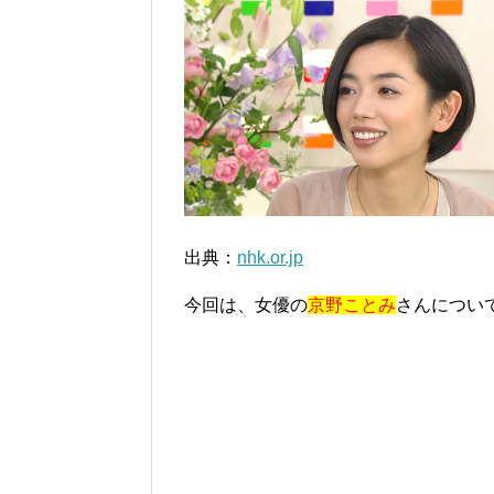
出典：
nhk.or.jp
今回は、女優の
京野ことみ
さんについ