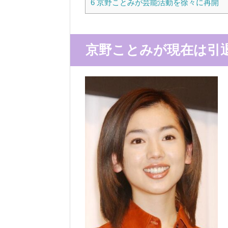
6
京野ことみが芸能活動を徐々に再開
京野ことみが現在は引