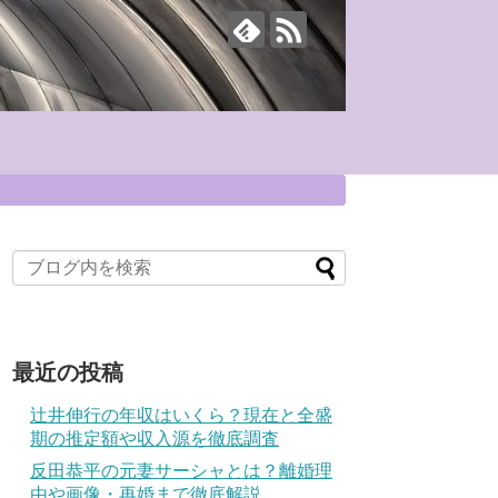
最近の投稿
辻井伸行の年収はいくら？現在と全盛
期の推定額や収入源を徹底調査
反田恭平の元妻サーシャとは？離婚理
由や画像・再婚まで徹底解説