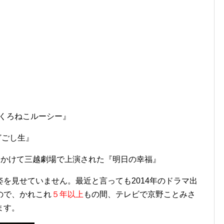
『くろねこルーシー』
どごし生』
日にかけて三越劇場で上演された『明日の幸福』
を見せていません。最近と言っても2014年のドラマ出
ので、かれこれ
５年以上
もの間、テレビで京野ことみさ
ます。