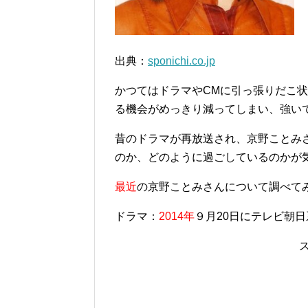
出典：
sponichi.co.jp
かつてはドラマやCMに引っ張りだこ
る機会がめっきり減ってしまい、強い
昔のドラマが再放送され、京野ことみ
のか、どのように過ごしているのかが
最近
の京野ことみさんについて調べて
ドラマ：
2014年
９月20日にテレビ朝