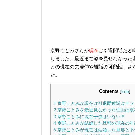
京野ことみさんが
現在
は引退間近だと
しました。最近まで姿を見せなかった
との現在の夫婦仲や離婚の可能性、さ
た。
Contents
[
hide
]
1
京野ことみが現在は引退間近説はデマ
2
京野ことみを最近見なかった理由は現
3
京野ことみに現在子供はいない?!
4
京野ことみが結婚した旦那の現在の年
5
京野ことみが現在は結婚した旦那と不