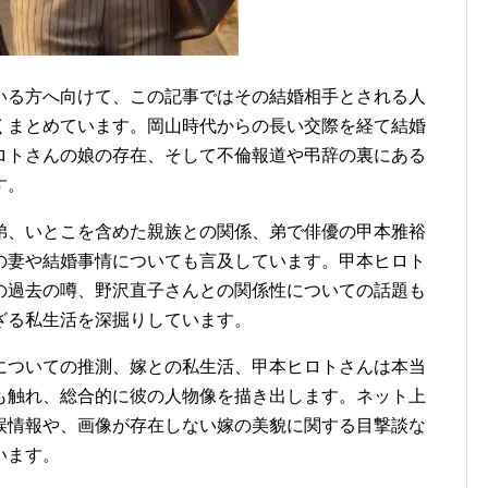
いる方へ向けて、この記事ではその結婚相手とされる人
くまとめています。岡山時代からの長い交際を経て結婚
ロトさんの娘の存在、そして不倫報道や弔辞の裏にある
す。
弟、いとこを含めた親族との関係、弟で俳優の甲本雅裕
の妻や結婚事情についても言及しています。甲本ヒロト
の過去の噂、野沢直子さんとの関係性についての話題も
ざる私生活を深掘りしています。
についての推測、嫁との私生活、甲本ヒロトさんは本当
も触れ、総合的に彼の人物像を描き出します。ネット上
誤情報や、画像が存在しない嫁の美貌に関する目撃談な
います。