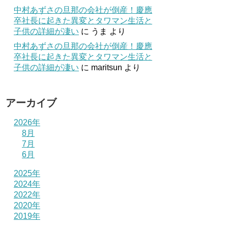
中村あずさの旦那の会社が倒産！慶應
卒社長に起きた異変とタワマン生活と
子供の詳細が凄い
に
うま
より
中村あずさの旦那の会社が倒産！慶應
卒社長に起きた異変とタワマン生活と
子供の詳細が凄い
に
maritsun
より
アーカイブ
2026年
8月
7月
6月
2025年
2024年
2022年
2020年
2019年