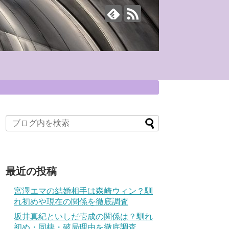
最近の投稿
宮澤エマの結婚相手は森崎ウィン？馴
れ初めや現在の関係を徹底調査
坂井真紀といしだ壱成の関係は？馴れ
初め・同棲・破局理由を徹底調査