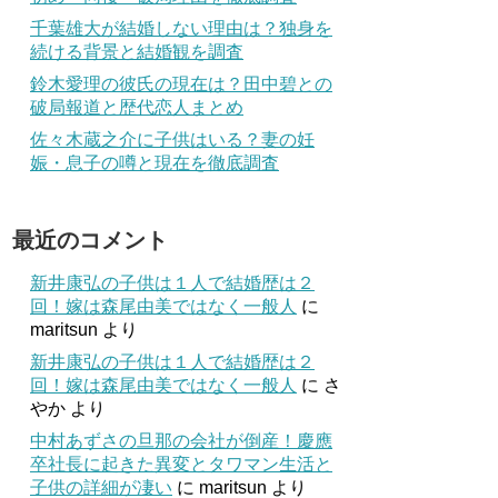
千葉雄大が結婚しない理由は？独身を
続ける背景と結婚観を調査
鈴木愛理の彼氏の現在は？田中碧との
破局報道と歴代恋人まとめ
佐々木蔵之介に子供はいる？妻の妊
娠・息子の噂と現在を徹底調査
最近のコメント
新井康弘の子供は１人で結婚歴は２
回！嫁は森尾由美ではなく一般人
に
maritsun
より
新井康弘の子供は１人で結婚歴は２
回！嫁は森尾由美ではなく一般人
に
さ
やか
より
中村あずさの旦那の会社が倒産！慶應
卒社長に起きた異変とタワマン生活と
子供の詳細が凄い
に
maritsun
より