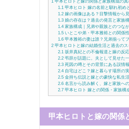
1
甲本ヒロトと嫁の関係と家族構成の真
1.1
甲本ヒロト 嫁の名前と馴れ初め
1.2
嫁の画像はある？目撃情報から
1.3
娘の存在は？過去の発言と家族
1.4
家族構成｜兄弟や親族とのつな
1.5
いとこや弟・甲本雅裕との関係
1.6
甲本雅裕の妻は誰？兄弟揃ってプ
2
甲本ヒロトと嫁の結婚生活と過去のス
2.1
坂井真紀との不倫報道と嫁の反
2.2
弔辞が話題に。夫として見せた
2.3
死因の噂とその背景にある誤情
2.4
自宅はどこ？嫁と暮らす場所の
2.5
金持ち伝説と嫁との豪快な私生
2.6
名言から読み解く、嫁と家族へ
2.7
甲本ヒロト 嫁との関係・家族構
甲本ヒロトと嫁の関係