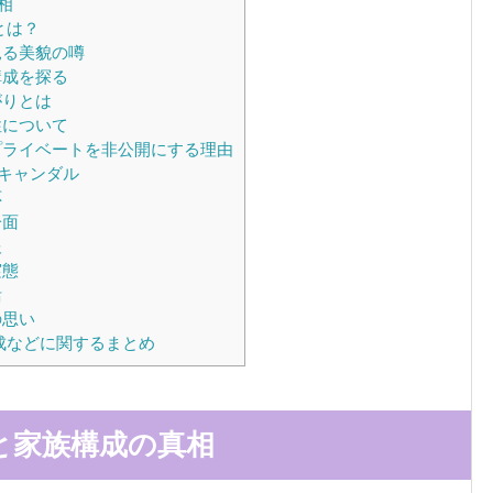
相
とは？
見る美貌の噂
構成を探る
がりとは
性について
ライベートを非公開にする理由
キャンダル
応
一面
報
実態
活
の思い
成などに関するまとめ
と家族構成の真相