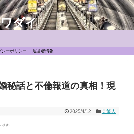
なワダイ
！
バシーポリシー
運営者情報
婚秘話と不倫報道の真相！現
2025/4/12
芸能人
います。