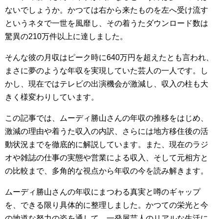
ないでしょうか。かつては右から来たものを左へ受け流す
というネタで一世を風靡し、その着うたダウンロード数は
驚異の210万件以上に達しました。
そんな彼の月収はピーク時に640万円を超えたとも言われ、
まさに夢のような年収を実現していた芸人の一人です。し
かし、現在ではテレビの出演機会が激減し、収入の柱も大
きく様変わりしています。
この記事では、ムーディ勝山さんの年収の推移をはじめ、
激減の理由や着うた収入の内訳、さらには地方移住後の活
動状況までを徹底的に解説しています。また、現在のラジ
オや雑誌の仕事の実態や営業による収入、そして元相方と
の比較まで、多角的な視点から年収の今を読み解きます。
ムーディ勝山さんの年収にまつわる真実と噂のギャップ
を、できる限り具体的に整理しました。かつての栄光と今
の地道な努力の姿を通して、一発屋芸人のリアルな生活に