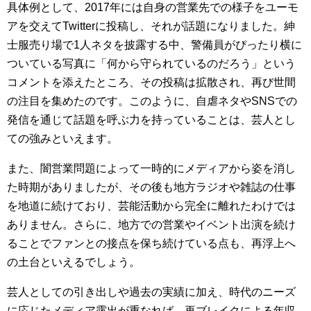
具体例として、2017年には自身の営業先での様子をユーモ
アを交えてTwitterに投稿し、それが話題になりました。紳
士服売り場で1人ネタを披露する中、警備員がぴったり横に
ついている写真に「何から守られているのだろう」という
コメントを添えたところ、その投稿は拡散され、再び世間
の注目を集めたのです。このように、自虐ネタやSNSでの
発信を通じて話題を呼ぶ力を持っていることは、芸人とし
ての強みといえます。
また、闇営業問題によって一時的にメディアから姿を消し
た時期がありましたが、その後も地方ラジオや雑誌の仕事
を地道に続けており、芸能活動から完全に離れたわけでは
ありません。さらに、地方での営業やイベント出演を続け
ることでファンとの接点を保ち続けている点も、再浮上へ
の土台といえるでしょう。
芸人としての引き出しや過去の実績に加え、時代のニーズ
に応じたメディア露出が重なれば、再ブレイクによる年収