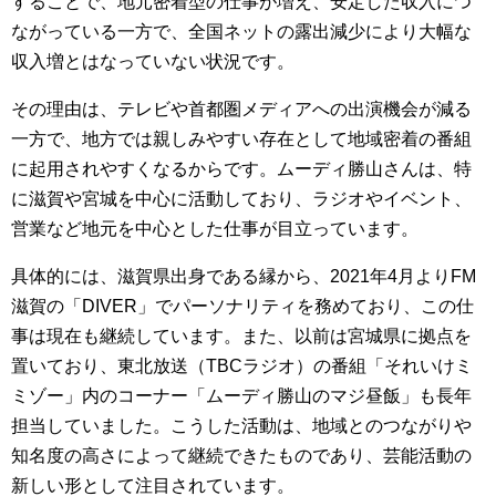
することで、地元密着型の仕事が増え、安定した収入につ
ながっている一方で、全国ネットの露出減少により大幅な
収入増とはなっていない状況です。
その理由は、テレビや首都圏メディアへの出演機会が減る
一方で、地方では親しみやすい存在として地域密着の番組
に起用されやすくなるからです。ムーディ勝山さんは、特
に滋賀や宮城を中心に活動しており、ラジオやイベント、
営業など地元を中心とした仕事が目立っています。
具体的には、滋賀県出身である縁から、2021年4月よりFM
滋賀の「DIVER」でパーソナリティを務めており、この仕
事は現在も継続しています。また、以前は宮城県に拠点を
置いており、東北放送（TBCラジオ）の番組「それいけミ
ミゾー」内のコーナー「ムーディ勝山のマジ昼飯」も長年
担当していました。こうした活動は、地域とのつながりや
知名度の高さによって継続できたものであり、芸能活動の
新しい形として注目されています。