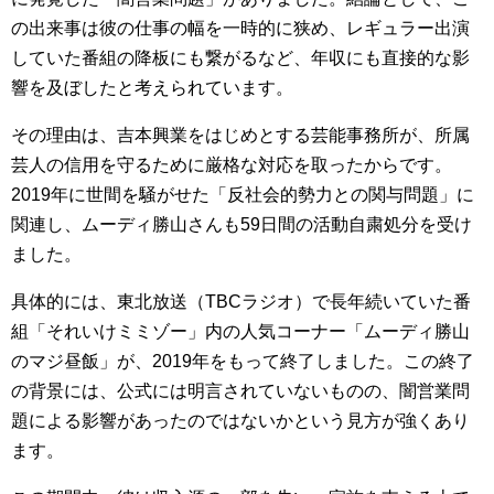
の出来事は彼の仕事の幅を一時的に狭め、レギュラー出演
していた番組の降板にも繋がるなど、年収にも直接的な影
響を及ぼしたと考えられています。
その理由は、吉本興業をはじめとする芸能事務所が、所属
芸人の信用を守るために厳格な対応を取ったからです。
2019年に世間を騒がせた「反社会的勢力との関与問題」に
関連し、ムーディ勝山さんも59日間の活動自粛処分を受け
ました。
具体的には、東北放送（TBCラジオ）で長年続いていた番
組「それいけミミゾー」内の人気コーナー「ムーディ勝山
のマジ昼飯」が、2019年をもって終了しました。この終了
の背景には、公式には明言されていないものの、闇営業問
題による影響があったのではないかという見方が強くあり
ます。