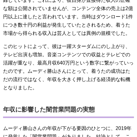
録しています。これにより、彼自身が直接得た収入の正確
な額は公開されていませんが、コンテンツ全体の売上は2億
円以上に達したと言われています。当時はダウンロード1件
につき数十円の利益が発生していたとされるため、着うた
市場から得られる収入は芸人としては異例の規模でした。
このヒットによって、彼は一躍スターダムにのし上がり、
テレビ出演も増加。音楽コンテンツでの収益とテレビでの
活躍が重なり、最高月収640万円という数字に繋がっていっ
たのです。ムーディ勝山さんにとって、着うたの成功はた
だの流行ではなく、年収を大きく押し上げる経済的な転機
となりました。
年収に影響した闇営業問題の実態
ムーディ勝山さんの年収が下がる要因のひとつに、2019年
に発覚した「闇営業問題」がありました。結論として、こ