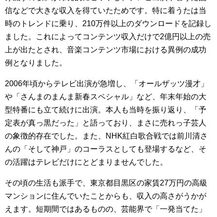
信などで大きな収入を得ていたためです。特に着うたは当
時のトレンドに乗り、210万件以上のダウンロードを記録し
ました。これによってコンテンツ収入だけで2億円以上の売
上が出たとされ、音楽コンテンツ市場における異例の成功
例となりました。
2006年頃からテレビ出演が急増し、「オールザッツ漫才」
や「さんまのまんま新春スペシャル」など、年末年始の大
型特番にも立て続けに出演。本人も当時を振り返り、「予
定表が真っ黒だった」と語っており、まさに売れっ子芸人
の象徴的存在でした。また、NHK紅白歌合戦では前川清さ
んの「そして神戸」のコーラスとしても登場するなど、そ
の活躍はテレビだけにとどまりませんでした。
その頃の生活も派手で、東京都目黒区の家賃27万円の高級
マンションに住んでいたことからも、収入の高さがうかが
えます。短期間ではあるものの、芸能界で「一発当てた」