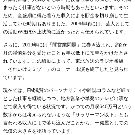
まったく仕事がないという時期もあったといいます。その
ため、全盛期に得た着うた収入による貯金を切り崩して生
活していた時期もありました。2009年頃には、芸人として
の活動がほぼ休止状態に近かったとも伝えられています。
さらに、2019年には「闇営業問題」に巻き込まれ、約2か
月の謹慎処分を受けたことも年収低下に拍車をかけたとさ
れています。この騒動によって、東北放送のラジオ番組
「それいけミミゾー」のコーナー出演も終了したと見られ
ています。
現在では、FM滋賀のパーソナリティや雑誌コラムなど細々
とした仕事を継続しつつ、地方営業や単発のテレビ出演な
どで収入を得ている状況です。かつての月収640万円という
数字からは考えられないような「サラリーマン以下」とも
言われる収入にまで落ち込んだことから、一発屋としての
代償の大きさを物語っています。