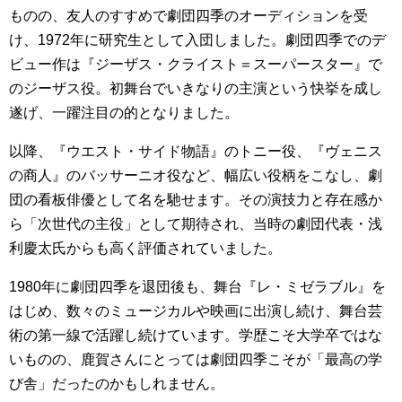
ものの、友人のすすめで劇団四季のオーディションを受
け、1972年に研究生として入団しました。劇団四季でのデ
ビュー作は『ジーザス・クライスト＝スーパースター』で
のジーザス役。初舞台でいきなりの主演という快挙を成し
遂げ、一躍注目の的となりました。
以降、『ウエスト・サイド物語』のトニー役、『ヴェニス
の商人』のバッサーニオ役など、幅広い役柄をこなし、劇
団の看板俳優として名を馳せます。その演技力と存在感か
ら「次世代の主役」として期待され、当時の劇団代表・浅
利慶太氏からも高く評価されていました。
1980年に劇団四季を退団後も、舞台『レ・ミゼラブル』を
はじめ、数々のミュージカルや映画に出演し続け、舞台芸
術の第一線で活躍し続けています。学歴こそ大学卒ではな
いものの、鹿賀さんにとっては劇団四季こそが「最高の学
び舎」だったのかもしれません。