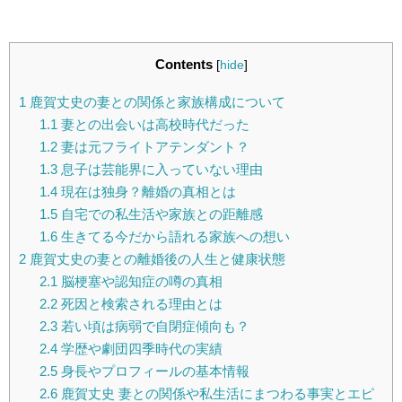
Contents
[
hide
]
1
鹿賀丈史の妻との関係と家族構成について
1.1
妻との出会いは高校時代だった
1.2
妻は元フライトアテンダント？
1.3
息子は芸能界に入っていない理由
1.4
現在は独身？離婚の真相とは
1.5
自宅での私生活や家族との距離感
1.6
生きてる今だから語れる家族への想い
2
鹿賀丈史の妻との離婚後の人生と健康状態
2.1
脳梗塞や認知症の噂の真相
2.2
死因と検索される理由とは
2.3
若い頃は病弱で自閉症傾向も？
2.4
学歴や劇団四季時代の実績
2.5
身長やプロフィールの基本情報
2.6
鹿賀丈史 妻との関係や私生活にまつわる事実とエピ