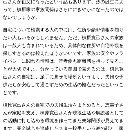
己さんが祖父になったという話もあります。孫の誕生によ
って、槙原家の家族関係はさらににぎやかになったのでは
ないでしょうか。
自宅について検索する人の中には、住所や豪邸情報を知り
たい人もいるかもしれません。ただ、槙原寛己さんの家族
は一般人も含まれているため、具体的な住所や自宅外観を
探しすぎるのは控えたほうがいいです。家族の安全やプラ
イバシーに関わる情報は、読者側も距離感を持って見るこ
とが大切ですよ。分かっている範囲で言えるのは、槙原寛
己さんの自宅は、派手に見せる場所というより、夫婦や子
供たちが安心して過ごすための生活の拠点だったというこ
とです。
槙原寛己さんの自宅での夫婦生活をまとめると、恵美子さ
んが家庭を支え、槙原寛己さんが現役生活や解説者として
の活動に打ち込める環境を作ってきた夫婦関係が見えてき
ます。完全試合を達成したスター投手という表の顔と、家