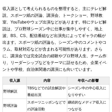
収入源として考えられるものを整理すると、主にテレビ解
説、スポーツ紙の評論、講演会、トークショー、野球教
室、YouTubeやウェブ出演などがあります。特にテレビ解
説は、プロ野球シーズン中に仕事が集中しやすく、地上
波、BS、CS、配信番組など出演先によってギャラの幅が
出ます。スポーツ紙の評論も、シーズン中のコメントやコ
ラム、取材対応などが含まれる可能性があります。さら
に、講演会では完全試合の経験やプロ野球人生、チーム作
り、リーダーシップなどをテーマに話せるため、企業イベ
ントや学校、自治体関連の講演にも向いています。
収入源
内容
年収への影響
TBSなどでの試合解説や
シーズン中の中心収入に
野球解説
番組出演
なりやすい
スポーツニッポンなどで
継続的なメディア収入に
野球評論
の評論活動
つながる