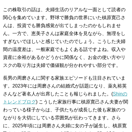
この株取引の話は、夫婦生活のリアルな一面として読者の
関心を集めています。野球で勝負の世界にいた槙原寛己さ
んは、投資でも勝負感覚が出てしまったのかもしれませ
ん。一方で、恵美子さんは家庭全体を見ながら、無理をし
すぎないでほしいと感じていたのでしょう。こうした夫婦
間の温度差は、一般家庭でもよくある話ですよね。収入や
資産に余裕があるかどうかに関係なく、お金の使い方やリ
スクの取り方は夫婦で価値観が分かれやすい部分です。
長男の周磨さんに関する家族エピソードも注目されていま
す。2023年には周磨さんの結婚式が話題になり、薬丸裕英
さんなど著名人が出席したことも報じられました。(
Shinの
トレンドブログ
) こうした家族行事に槙原寛己さん夫妻が関
わっている様子からは、子供たちが成長した後も家族のつ
ながりを大切にしている雰囲気が伝わってきます。さら
に、2025年頃には周磨さん夫婦に女の子が誕生し、槙原寛