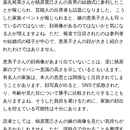
薬丸裕英さんが槙原寛己さんの長男の結婚式に参列したこ
とが報じられ、芸能人の出席者も話題になりました。 こう
した家族イベントが報じられると、嫁の恵美子さんも写っ
ているのではないか、顔画像があるのではないかと気にな
る人が増えますよね。ただ、報道で注目されたのは参列者
や結婚式の様子が中心で、恵美子さんの顔が大きく紹介さ
れたわけではありません。
恵美子さんの顔画像があまり出ていないことは、逆に槙原
家のプライバシー意識の高さを示しているともいえます。
有名人の家族は、本人の意思とは関係なく注目されてしま
うことがあります。顔写真が出ると、SNSで拡散された
り、年齢や見た目について勝手に比較されたりすることも
ありますよね。そうした負担を避けるために、家族の顔出
しを控えている可能性は十分にあります。
読者としては、槙原寛己さんの嫁の画像を見たい気持ちが
あるかもしれません。ただ、現時点で分かることを整理す