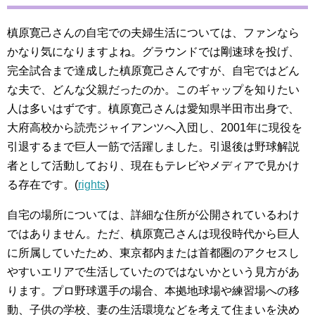
槙原寛己さんの自宅での夫婦生活については、ファンなら
かなり気になりますよね。グラウンドでは剛速球を投げ、
完全試合まで達成した槙原寛己さんですが、自宅ではどん
な夫で、どんな父親だったのか。このギャップを知りたい
人は多いはずです。槙原寛己さんは愛知県半田市出身で、
大府高校から読売ジャイアンツへ入団し、2001年に現役を
引退するまで巨人一筋で活躍しました。引退後は野球解説
者として活動しており、現在もテレビやメディアで見かけ
る存在です。(
rights
)
自宅の場所については、詳細な住所が公開されているわけ
ではありません。ただ、槙原寛己さんは現役時代から巨人
に所属していたため、東京都内または首都圏のアクセスし
やすいエリアで生活していたのではないかという見方があ
ります。プロ野球選手の場合、本拠地球場や練習場への移
動、子供の学校、妻の生活環境などを考えて住まいを決め