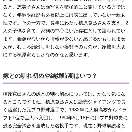
ると、恵美子さんは顔写真を積極的に公開している方では
なく、年齢や経歴も必要以上には表に出していない一般女
性です。その一方で、長年にわたり槙原寛己さんを支え、2
人の子供を育て、家族の中心にいた存在として語られてい
ます。画像がないから情報が少ないと感じるかもしれませ
んが、むしろ顔出しをしない姿勢そのものが、家族を大切
にする槙原家らしさなのかなと思います。
嫁との馴れ初めや結婚時期はいつ？
槙原寛己さんの嫁との馴れ初めについては、かなり気にな
るところですよね。槙原寛己さんは読売ジャイアンツで長
く活躍した元プロ野球選手で、1982年に大府高校からドラ
フト1位で巨人へ入団し、1994年5月18日にはプロ野球史に
残る完全試合を達成した名投手です。現在も野球解説者と