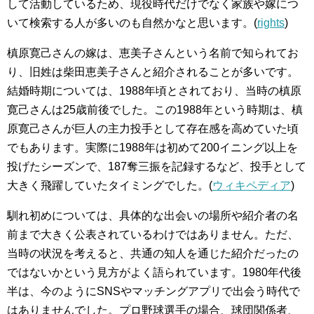
して活動しているため、現役時代だけでなく家族や嫁につ
いて検索する人が多いのも自然かなと思います。(
rights
)
槙原寛己さんの嫁は、恵美子さんという名前で知られてお
り、旧姓は柴田恵美子さんと紹介されることが多いです。
結婚時期については、1988年頃とされており、当時の槙原
寛己さんは25歳前後でした。この1988年という時期は、槙
原寛己さんが巨人の主力投手として存在感を高めていた頃
でもあります。実際に1988年は初めて200イニング以上を
投げたシーズンで、187奪三振を記録するなど、投手として
大きく飛躍していたタイミングでした。(
ウィキペディア
)
馴れ初めについては、具体的な出会いの場所や紹介者の名
前まで大きく公表されているわけではありません。ただ、
当時の状況を考えると、共通の知人を通じた紹介だったの
ではないかという見方がよく語られています。1980年代後
半は、今のようにSNSやマッチングアプリで出会う時代で
はありませんでした。プロ野球選手の場合、球団関係者、