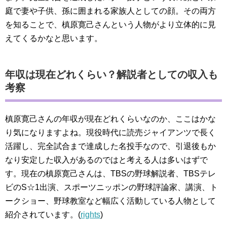
庭で妻や子供、孫に囲まれる家族人としての顔。その両方
を知ることで、槙原寛己さんという人物がより立体的に見
えてくるかなと思います。
年収は現在どれくらい？解説者としての収入も
考察
槙原寛己さんの年収が現在どれくらいなのか、ここはかな
り気になりますよね。現役時代に読売ジャイアンツで長く
活躍し、完全試合まで達成した名投手なので、引退後もか
なり安定した収入があるのではと考える人は多いはずで
す。現在の槙原寛己さんは、TBSの野球解説者、TBSテレ
ビのS☆1出演、スポーツニッポンの野球評論家、講演、ト
ークショー、野球教室など幅広く活動している人物として
紹介されています。(
rights
)