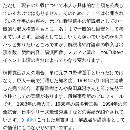
ただし、現在の年収について本人が具体的な金額を公表し
ているわけではありません。そのため、ここでは公開され
ている仕事の内容や、元プロ野球選手の解説者としての一
般的な収入構造をもとに、あくまで一般的な目安として考
えていきます。読者としては、いくら稼いでいるのかをズ
バッと知りたいところですが、解説者や評論家の収入は出
演本数、契約内容、講演回数、メディア露出、YouTubeや
イベント出演の有無によってかなり変わります。
槙原寛己さんの場合、単に元プロ野球選手というだけでは
なく、巨人一筋で活躍した知名度、1994年5月18日に達成
した完全試合、斎藤雅樹さんや桑田真澄さんと並ぶ先発三
本柱としての実績があります。所属事務所のプロフィール
でも、1983年の新人王、1988年の最多奪三振、1994年の完
全試合、日本シリーズ最優秀選手などの実績が紹介されて
います。(
rights
) こうした肩書きは、解説者や講演者として
の価値にもつながりやすいですよ。