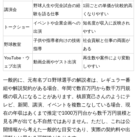
野球人生や完全試合の経
1回ごとの単価が比較的高
講演会
験を語る仕事
くなりやすい
イベントや企業企画への
知名度が収入に反映され
トークショー
出演
やすい
子供や指導者向けの技術
社会貢献と仕事の両面が
野球教室
指導
ある
YouTube・ウ
再生数や案件により変動
動画企画やゲスト出演
ェブ出演
しやすい
一般的に、元有名プロ野球選手の解説者は、レギュラー番
組や解説契約がある場合、年間で数百万円から数千万円規
模の収入になることがあります。槙原寛己さんのようにテ
レビ、新聞、講演、イベントを複数こなしている場合、現
在の年収はあくまで推定で1000万円台から数千万円規模と
見る声が出ても不自然ではありません。ただし、これは公
開情報から考えた一般的な目安であり、実際の契約料や出