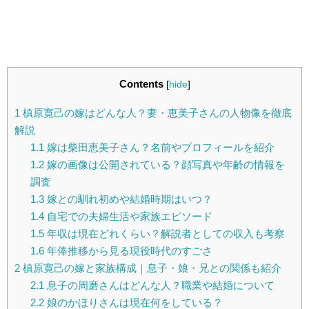
Contents
[
hide
]
1
槙原寛己の嫁はどんな人？妻・恵美子さんの人物像を徹底
解説
1.1
嫁は柴田恵美子さん？名前やプロフィールを紹介
1.2
嫁の画像は公開されている？顔写真や年齢の情報を
調査
1.3
嫁との馴れ初めや結婚時期はいつ？
1.4
自宅での夫婦生活や家族エピソード
1.5
年収は現在どれくらい？解説者としての収入も考察
1.6
年俸推移から見る現役時代のすごさ
2
槙原寛己の嫁と家族構成｜息子・娘・兄との関係も紹介
2.1
息子の周磨さんはどんな人？職業や結婚について
2.2
娘のかほりさんは現在何をしている？