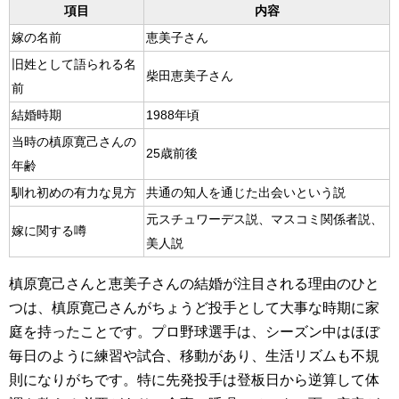
項目
内容
嫁の名前
恵美子さん
旧姓として語られる名
柴田恵美子さん
前
結婚時期
1988年頃
当時の槙原寛己さんの
25歳前後
年齢
馴れ初めの有力な見方
共通の知人を通じた出会いという説
元スチュワーデス説、マスコミ関係者説、
嫁に関する噂
美人説
槙原寛己さんと恵美子さんの結婚が注目される理由のひと
つは、槙原寛己さんがちょうど投手として大事な時期に家
庭を持ったことです。プロ野球選手は、シーズン中はほぼ
毎日のように練習や試合、移動があり、生活リズムも不規
則になりがちです。特に先発投手は登板日から逆算して体