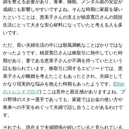
調を整える必要があり、食事、睡眠、メンタル面の安定が
成績にも影響しやすいですよね。そんな時期に家庭を築い
たということは、恵美子さんの支えが槙原寛己さんの競技
生活にとって大きな安心材料になっていたと考える人も多
いです。
ただ、長い夫婦生活の中には順風満帆なことばかりではな
かったようです。槙原寛己さんは株取引に熱中していた時
期があり、妻である恵美子さんが不満を持っていたという
話も知られています。株取引に関するエピソードでは、恵
美子さんが離婚を考えたこともあったとされ、夫婦として
かなり現実的な悩みを抱えた時期もあったようです。(
Shin
のトレンドブログ
) ここは意外と親近感がありますよね。プ
ロ野球のスター選手であっても、家庭ではお金の使い方や
将来への不安をめぐって夫婦で話し合うことがあるわけで
す。
それでも、現在まで夫婦関係が続いていると見られている