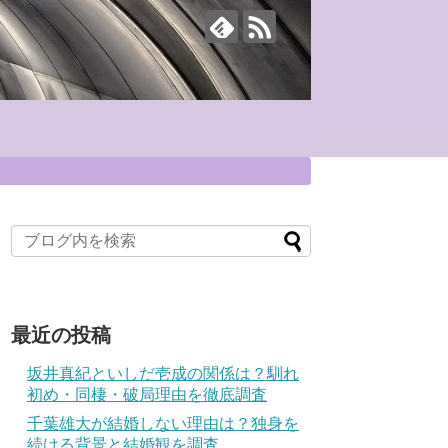
最近の投稿
坂井真紀といしだ壱成の関係は？馴れ
初め・同棲・破局理由を徹底調査
千葉雄大が結婚しない理由は？独身を
続ける背景と結婚観を調査