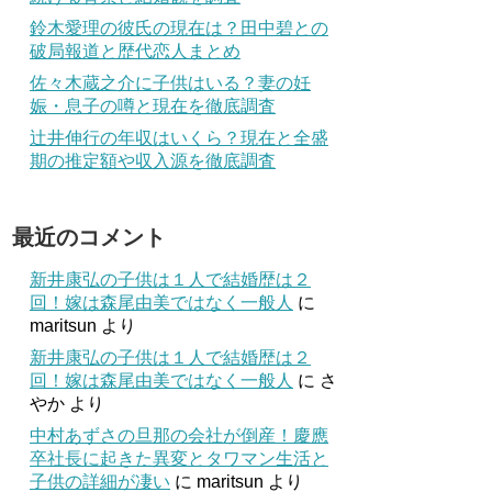
鈴木愛理の彼氏の現在は？田中碧との
破局報道と歴代恋人まとめ
佐々木蔵之介に子供はいる？妻の妊
娠・息子の噂と現在を徹底調査
辻井伸行の年収はいくら？現在と全盛
期の推定額や収入源を徹底調査
最近のコメント
新井康弘の子供は１人で結婚歴は２
回！嫁は森尾由美ではなく一般人
に
maritsun
より
新井康弘の子供は１人で結婚歴は２
回！嫁は森尾由美ではなく一般人
に
さ
やか
より
中村あずさの旦那の会社が倒産！慶應
卒社長に起きた異変とタワマン生活と
子供の詳細が凄い
に
maritsun
より