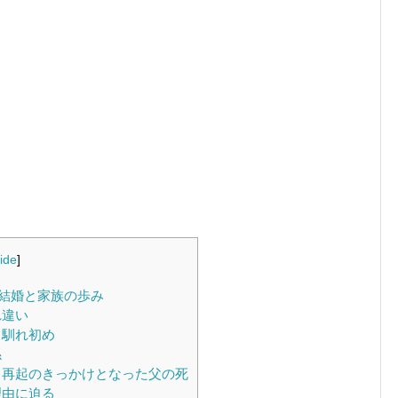
ide
]
結婚と家族の歩み
れ違い
と馴れ初め
係
再起のきっかけとなった父の死
理由に迫る