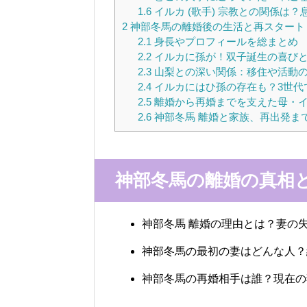
1.6
イルカ (歌手) 宗教との関係は
2
神部冬馬の離婚後の生活と再スタート
2.1
身長やプロフィールを総まとめ
2.2
イルカに孫が！双子誕生の喜び
2.3
山梨との深い関係：移住や活動
2.4
イルカにはひ孫の存在も？3世代
2.5
離婚から再婚までを支えた母・
2.6
神部冬馬 離婚と家族、再出発ま
神部冬馬の離婚の真相
神部冬馬 離婚の理由とは？妻の
神部冬馬の最初の妻はどんな人？
神部冬馬の再婚相手は誰？現在の