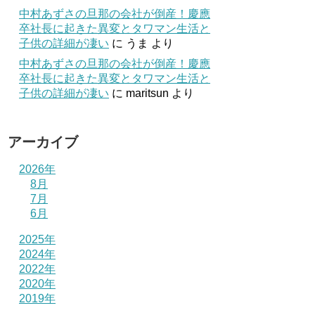
中村あずさの旦那の会社が倒産！慶應
卒社長に起きた異変とタワマン生活と
子供の詳細が凄い
に
うま
より
中村あずさの旦那の会社が倒産！慶應
卒社長に起きた異変とタワマン生活と
子供の詳細が凄い
に
maritsun
より
アーカイブ
2026年
8月
7月
6月
2025年
2024年
2022年
2020年
2019年