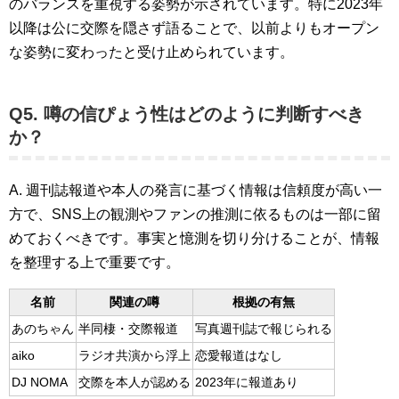
のバランスを重視する姿勢が示されています。特に2023年
以降は公に交際を隠さず語ることで、以前よりもオープン
な姿勢に変わったと受け止められています。
Q5. 噂の信ぴょう性はどのように判断すべき
か？
A. 週刊誌報道や本人の発言に基づく情報は信頼度が高い一
方で、SNS上の観測やファンの推測に依るものは一部に留
めておくべきです。事実と憶測を切り分けることが、情報
を整理する上で重要です。
名前
関連の噂
根拠の有無
あのちゃん
半同棲・交際報道
写真週刊誌で報じられる
aiko
ラジオ共演から浮上
恋愛報道はなし
DJ NOMA
交際を本人が認める
2023年に報道あり