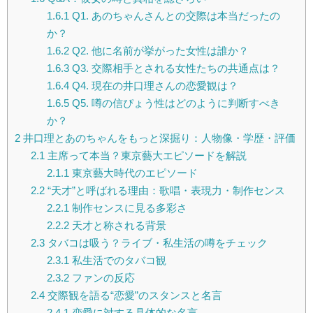
1.6.1
Q1. あのちゃんさんとの交際は本当だったの
か？
1.6.2
Q2. 他に名前が挙がった女性は誰か？
1.6.3
Q3. 交際相手とされる女性たちの共通点は？
1.6.4
Q4. 現在の井口理さんの恋愛観は？
1.6.5
Q5. 噂の信ぴょう性はどのように判断すべき
か？
2
井口理とあのちゃんをもっと深掘り：人物像・学歴・評価
2.1
主席って本当？東京藝大エピソードを解説
2.1.1
東京藝大時代のエピソード
2.2
“天才”と呼ばれる理由：歌唱・表現力・制作センス
2.2.1
制作センスに見る多彩さ
2.2.2
天才と称される背景
2.3
タバコは吸う？ライブ・私生活の噂をチェック
2.3.1
私生活でのタバコ観
2.3.2
ファンの反応
2.4
交際観を語る“恋愛”のスタンスと名言
2.4.1
恋愛に対する具体的な名言