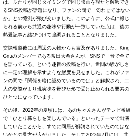
は、ふたりが同じタイミングで同じ映画を観たと解釈でき
るSNS投稿が話題になり、ファンの間で「匂わせではない
か」との憶測が飛び交いました。このように、公式に報じ
られる前から共通の趣味や行動が一致していた点は、後の
熱愛記事と結びつけて強調されることとなりました。
交際報道後には周辺の人物からも言及がありました。King
Gnuのメンバーである常田大希さんが、SNSで「音で全て
を語っている」という趣旨の投稿を行い、世間の騒がしさ
に一定の理解を示すような態度を見せました。これがファ
ンの間で「関係を暗に認めているのでは」と解釈され、二
人の交際がより現実味を帯びた形で受け止められる要素の
ひとつになっています。
その後、2022年の夏頃には、あのちゃんさんがテレビ番組
で「ひとり暮らしを楽しんでいる」といったテーマで出演
していたことから、すでに同居が解消されていたのではな
いかとの見方が広がりました。そして2023年2月には、井