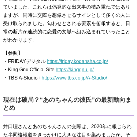
ていました。これらは偶発的な出来事の積み重ねではあり
ますが、同時に交際を想像させるサインとして多くの人に
受け取られました。匂わせとされる要素を俯瞰すると、日
常の断片が連続的に恋愛の文脈へ組み込まれていったこと
がわかります。
【参照】
・FRIDAYデジタル
https://friday.kodansha.co.jp/
・King Gnu Official Site
https://kinggnu.jp/
・TBS A-Studio+
https://www.tbs.co.jp/A-Studio/
現在は破局？“あのちゃんの彼氏”の最新動向ま
とめ
井口理さんとあのちゃんさんの交際は、2020年に報じられ
た半同棲報道をきっかけに大きな注目を集めましたが、そ