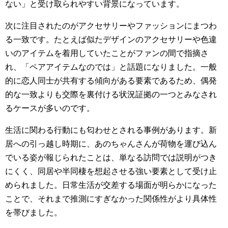
ない」と受け取られやすい背景になっています。
次に注目されたのがアクセサリーやファッションにまつわ
る一致です。たとえば似たデザインのアクセサリーや色違
いのアイテムを着用していたことがファンの間で指摘さ
れ、「ペアアイテムなのでは」と話題になりました。一般
的に恋人同士が共有する傾向がある要素であるため、偶発
的な一致よりも交際を裏付ける状況証拠の一つとみなされ
るケースが多いのです。
生活に関わる行動にも匂わせとされる事例があります。新
居への引っ越し時期に、あのちゃんさんが荷物を運び込ん
でいる姿が報じられたことは、単なる訪問では説明がつき
にくく、同居や半同棲を想起させる強い要素として受け止
められました。日常生活が交差する場面が明らかになった
ことで、それまで推測にすぎなかった関係性がより具体性
を帯びました。