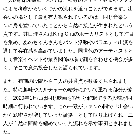
二人の馴れ初めについては、複数のメディア報道やファン
による考察からいくつかの流れを追うことができます。出
会いの場として最も有力視されているのは、同じ音楽シー
ンに身を置いていたことから自然に接点が生まれたという
点です。井口理さんはKing Gnuのボーカリストとして注目
を集め、あのちゃんさんもバンド活動やバラエティ出演を
通して存在感を高めていました。同世代のアーティストと
して音楽イベントや業界関係の場で顔を合わせる機会が多
く、そこで意気投合したと語られています。
また、初期の段階から二人の共通点が数多く見られまし
た。特に趣味やカルチャーの嗜好において重なる部分が多
く、2020年1月には同じ映画を観たと解釈できる投稿が同
時期に行われています。この一致がファンの間で「出会い
から親密さが増していった証拠」として取り上げられ、二
人が自然に距離を縮めていった流れを示す事例とされまし
た。