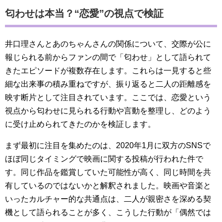
匂わせは本当？“恋愛”の視点で検証
井口理さんとあのちゃんさんの関係について、交際が公に
報じられる前からファンの間で「匂わせ」として語られて
きたエピソードが複数存在します。これらは一見すると些
細な出来事の積み重ねですが、振り返ると二人の距離感を
映す断片として注目されています。ここでは、恋愛という
視点から匂わせに見られる行動や言動を整理し、どのよう
に受け止められてきたのかを検証します。
まず最初に注目を集めたのは、2020年1月に双方のSNSで
ほぼ同じタイミングで映画に関する投稿が行われた件で
す。同じ作品を鑑賞していた可能性が高く、同じ時間を共
有しているのではないかと解釈されました。映画や音楽と
いったカルチャー的な共通点は、二人が親密さを深める契
機として語られることが多く、こうした行動が「偶然では