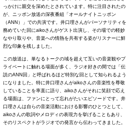
っかけに親交を深めたとされています。特に注目されたの
が、ニッポン放送の深夜番組「オールナイトニッポン
（ANN）」での共演です。井口理さんがパーソナリティを
務めていた回にaikoさんがゲスト出演し、その場での軽妙
なやり取りや、音楽への情熱を共有する姿がリスナーに鮮
烈な印象を残しました。
この放送は、単なるトークの域を超えて互いの音楽観やプ
ライベートに触れる場面が多く、ラジオ好きの間では「伝
説のANN回」と呼ばれるほど特別な回として知られるよう
になりました。特に井口理さんがaikoさんの音楽性を尊敬
していることを率直に語り、aikoさんがそれに笑顔で応え
る場面は、ファンにとって忘れがたいエピソードです。井
口理さんは自らの音楽活動における影響のひとつとして、
aikoさんの歌詞やメロディの表現力を挙げることもあり、
そのリスペクトがラジオでの発言から伝わってきました。