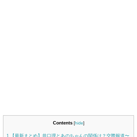
Contents
[
hide
]
1
【最新まとめ】井口理とあのちゃんの関係は？交際報道〜