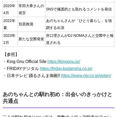
2020年
常田大希さんの
SNSで擁護的とも取れるコメントを発信
4月
発言
2022年
あのちゃんさんが「ひとり暮らし」を強
別居推測
夏
調する出演
2023年
井口理さんがDJ NOMAさんと交際中と報
新たな交際発覚
2月
道される
【参照】
・King Gnu Official Site
https://kinggnu.jp/
・FRIDAYデジタル
https://friday.kodansha.co.jp/
・日本テレビ 踊るさんま御殿!!
https://www.ntv.co.jp/goten/
あのちゃんとの馴れ初め：出会いのきっかけと
共通点