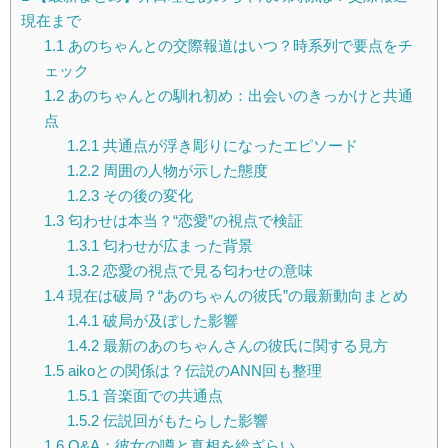
現在まで
1.1
あのちゃんとの交際報道はいつ？時系列で要点をチ
ェック
1.2
あのちゃんとの馴れ初め：出会いのきっかけと共通
点
1.2.1
共通点が浮き彫りになったエピソード
1.2.2
周囲の人物が示した態度
1.2.3
その後の変化
1.3
匂わせは本当？“恋愛”の視点で検証
1.3.1
匂わせが広まった背景
1.3.2
恋愛の視点で見る匂わせの意味
1.4
現在は破局？“あのちゃんの彼氏”の最新動向まとめ
1.4.1
破局が及ぼした影響
1.4.2
最新のあのちゃんさんの彼氏に関する見方
1.5
aikoとの関係は？伝説のANN回も整理
1.5.1
音楽面での共通点
1.5.2
伝説回がもたらした影響
1.6
Q&A：彼女の噂と真相を総ざらい