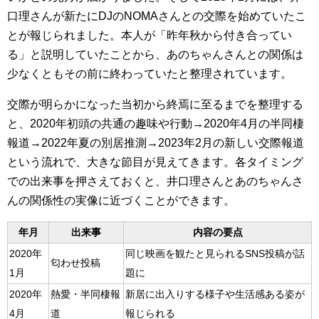
口理さんが新たにDJのNOMAさんとの交際を始めていたこ
とが報じられました。本人が「昨年秋から付き合ってい
る」と説明していたことから、あのちゃんさんとの関係は
少なくともその前に終わっていたと整理されています。
交際が明らかになった当初から終焉に至るまでを整理する
と、2020年初頭の共通の趣味や行動→2020年4月の半同棲
報道→2022年夏の別居推測→2023年2月の新しい交際報道
という流れで、大きな節目が見えてきます。各タイミング
での出来事を押さえておくと、井口理さんとあのちゃんさ
んの関係性の実像に近づくことができます。
年月
出来事
内容の要点
2020年
同じ映画を観たと見られるSNS投稿が話
匂わせ投稿
1月
題に
2020年
熱愛・半同棲報
新居に出入りする様子や生活感ある姿が
4月
道
報じられる