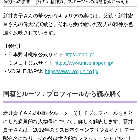
家族への影響
努力や精神力、スポーツへの情熱を娘に伝える
新井貴子さんの華やかなキャリアの裏には、父親・新井宏
昌さんの偉大な実績と、それを受け継いだ努力の精神が色
濃く反映されています。
【参照】
・日本野球機構公式サイト
https://npb.jp/
・ミス日本公式サイト
https://www.missnippon.jp/
・VOGUE JAPAN
https://www.vogue.co.jp/
国籍とルーツ：プロフィールから読み解く
新井貴子さんの国籍やルーツ、そしてプロフィールをもと
にした多角的な人物像について、詳しく解説します。新井
貴子さんは、2012年のミス日本グランプリ受賞者として一
躍有名になり、その後は世界的なファッションモデルとし