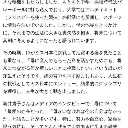
きな転機をもたらしました。もともと中学・高校時代はバ
レーボールに打ち込んでおり、大学ではアルティメット
（フリスビーを使った競技）の部活にも所属し、スポーツ
に情熱を注いでいました。しかし、母の他界をきっかけ
に、それまでの生活に大きな喪失感を抱き、将来について
真剣に考えるようになったと語られています。
その時期、姉がミス日本に挑戦して活躍する姿を見たこと
も重なり、「母に産んでもらった命を活かすためにも、将
来につながる何か新しいことに挑戦したい」という思いが
芽生えたそうです。姉の背中を押す励ましもあり、人生初
の挑戦としてミス日本にエントリー。結果的にグランプリ
を獲得し、人生が大きく動き出しました。
新井貴子さんはメディアのインタビューで、母について
「最愛の存在だった」「母がいなければ今の自分はなかっ
た」と語ることが多いです。特に、努力や自立心、家族を
思う気持ち、そしてどんな状況でも前向きに生きる姿勢