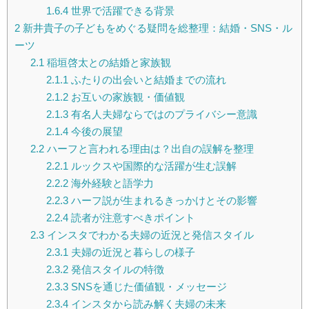
1.6.4
世界で活躍できる背景
2
新井貴子の子どもをめぐる疑問を総整理：結婚・SNS・ル
ーツ
2.1
稲垣啓太との結婚と家族観
2.1.1
ふたりの出会いと結婚までの流れ
2.1.2
お互いの家族観・価値観
2.1.3
有名人夫婦ならではのプライバシー意識
2.1.4
今後の展望
2.2
ハーフと言われる理由は？出自の誤解を整理
2.2.1
ルックスや国際的な活躍が生む誤解
2.2.2
海外経験と語学力
2.2.3
ハーフ説が生まれるきっかけとその影響
2.2.4
読者が注意すべきポイント
2.3
インスタでわかる夫婦の近況と発信スタイル
2.3.1
夫婦の近況と暮らしの様子
2.3.2
発信スタイルの特徴
2.3.3
SNSを通じた価値観・メッセージ
2.3.4
インスタから読み解く夫婦の未来