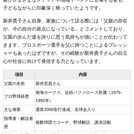
子どもながらに印象深く映っていたようです。
新井貴子さん自身、家族について語る際には「父親の存在
が、今の自分の原点になっている」とコメントしており、
父親の歩んだ道を誇りに思う気持ちが強いことが伝わって
きます。プロスポーツ選手を父に持つことによるプレッシ
ャーもあったはずですが、その経験が新井貴子さんの自立
心や社会に向けて発信する力となっています。
項目
内容
父親の名前
新井宏昌さん
南海ホークス、近鉄バファローズ所属（1975-
プロ野球経歴
1992年）
主な偉業
通算2000安打達成、名球会入り
指導者・解説者
複数球団でコーチ、野球解説、講演活動
歴