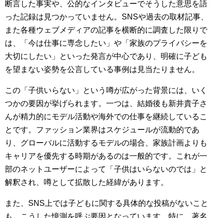
断言した事実や、公的なインタビューでそうした意思を語
った記録は見つかっていません。SNSや過去の取材記事、
また各種ウェブメディアの記事を横断的に調査した限りで
は、「今は仕事に専念したい」や「家族のプライバシーを
大切にしたい」といった発言が中心であり、明確に子ども
を望まない姿勢を公言している事例は見当たりません。
この「子供いらない」という噂が広がった背景には、いく
つかの要因が挙げられます。一つは、結婚後も新井貴子さ
んが精力的にモデル活動や海外での仕事を継続しているこ
とです。ファッション業界はスケジュールが流動的であ
り、グローバルに活動するモデルの場合、家族計画よりも
キャリアを優先する時期があるのは一般的です。これが一
部のネットユーザーによって「子供はいらないのでは」と
解釈され、噂として拡散した経緯があります。
また、SNS上では子どもに関する具体的な投稿がないこと
も、こうした憶測を呼ぶ要因となっています。特に、著名