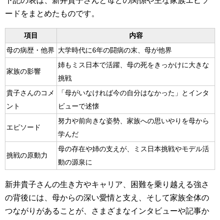
下記の表は、新井貴子さんと母との関係や主な家族エピソ
ードをまとめたものです。
項目
内容
母の病歴・他界
大学時代に6年の闘病の末、母が他界
姉もミス日本で活躍、母の死をきっかけに大きな
家族の影響
挑戦
貴子さんのコメ
「母がいなければ今の自分はなかった」とインタ
ント
ビューで述懐
努力や前向きな姿勢、家族への思いやりを母から
エピソード
学んだ
母の存在や姉の支えが、ミス日本挑戦やモデル活
挑戦の原動力
動の源泉に
新井貴子さんの生き方やキャリア、困難を乗り越える強さ
の背後には、母からの深い愛情と支え、そして家族全体の
つながりがあることが、さまざまなインタビューや記事か