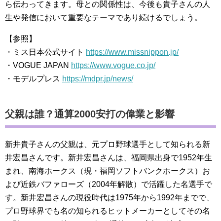
ら伝わってきます。母との関係性は、今後も貴子さんの人
生や発信において重要なテーマであり続けるでしょう。
【参照】
・ミス日本公式サイト
https://www.missnippon.jp/
・VOGUE JAPAN
https://www.vogue.co.jp/
・モデルプレス
https://mdpr.jp/news/
父親は誰？通算2000安打の偉業と影響
新井貴子さんの父親は、元プロ野球選手として知られる新
井宏昌さんです。新井宏昌さんは、福岡県出身で1952年生
まれ、南海ホークス（現・福岡ソフトバンクホークス）お
よび近鉄バファローズ（2004年解散）で活躍した名選手で
す。新井宏昌さんの現役時代は1975年から1992年までで、
プロ野球界でも名の知られるヒットメーカーとしてその名