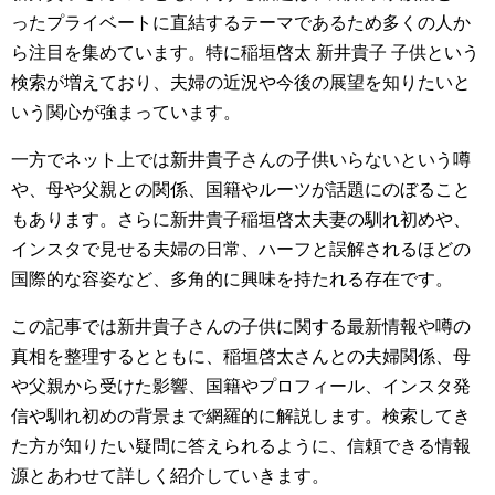
ったプライベートに直結するテーマであるため多くの人か
ら注目を集めています。特に稲垣啓太 新井貴子 子供という
検索が増えており、夫婦の近況や今後の展望を知りたいと
いう関心が強まっています。
一方でネット上では新井貴子さんの子供いらないという噂
や、母や父親との関係、国籍やルーツが話題にのぼること
もあります。さらに新井貴子稲垣啓太夫妻の馴れ初めや、
インスタで見せる夫婦の日常、ハーフと誤解されるほどの
国際的な容姿など、多角的に興味を持たれる存在です。
この記事では新井貴子さんの子供に関する最新情報や噂の
真相を整理するとともに、稲垣啓太さんとの夫婦関係、母
や父親から受けた影響、国籍やプロフィール、インスタ発
信や馴れ初めの背景まで網羅的に解説します。検索してき
た方が知りたい疑問に答えられるように、信頼できる情報
源とあわせて詳しく紹介していきます。