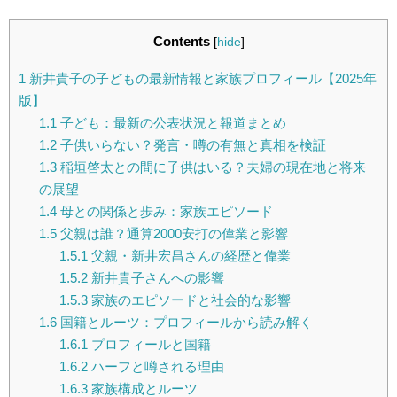
Contents
[
hide
]
1
新井貴子の子どもの最新情報と家族プロフィール【2025年
版】
1.1
子ども：最新の公表状況と報道まとめ
1.2
子供いらない？発言・噂の有無と真相を検証
1.3
稲垣啓太との間に子供はいる？夫婦の現在地と将来
の展望
1.4
母との関係と歩み：家族エピソード
1.5
父親は誰？通算2000安打の偉業と影響
1.5.1
父親・新井宏昌さんの経歴と偉業
1.5.2
新井貴子さんへの影響
1.5.3
家族のエピソードと社会的な影響
1.6
国籍とルーツ：プロフィールから読み解く
1.6.1
プロフィールと国籍
1.6.2
ハーフと噂される理由
1.6.3
家族構成とルーツ