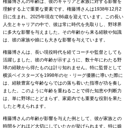
権藤博さんの年齢は、彼のキャリアと家族に対する影響を
理解する上で重要な要素です。権藤博さんは1938年12月2
日に生まれ、2025年現在で86歳を迎えています。この長い
人生とキャリアの中で、彼は常に時代を先取りし、野球界
に多大な影響を与えました。その年齢から来る経験や知識
は、彼の家族や娘にも大きな影響を与えています。
権藤博さんは、長い現役時代を経てコーチや監督としても
活躍しました。彼の年齢が示すように、数十年にわたる野
球の経験から得たものは計り知れません。特に監督として
横浜ベイスターズを1998年のセ・リーグ優勝に導いた際に
は、経験豊富な年齢ならではの落ち着いた指導が功を奏し
ました。このように年齢を重ねることで得た知恵や判断力
は、単に野球にとどまらず、家庭内でも重要な役割を果た
したと考えられます。
権藤博さんの年齢が影響を与えた例として、彼が家族との
時間をどれほど大切にしていたかが挙げられます。特に娘