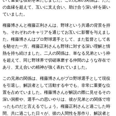
いて重要な役割を果たしました。この兄弟の関係は、ただ
の血縁を超えて、互いに支え合い、助け合う深い絆を築い
ていました。
権藤博さんと権藤正利さんは、野球という共通の背景を持
ち、それぞれのキャリアを通じてお互いに影響を与えまし
た。権藤博さんはプロ野球選手として、また監督として名
を馳せた一方、権藤正利さんも野球に対する深い理解と情
熱を持ち続けました。二人の関係は、単なる兄弟という枠
を超えて、同じ野球界で切磋琢磨する仲間のような存在で
あり、支え合いの精神が強く表れていました。
この兄弟の関係は、権藤博さんがプロ野球選手として現役
を引退し、解説者として活動する中でも、非常に重要な位
置を占めていました。権藤博さんが解説の際に見せるその
深い洞察や、選手への思いやりは、彼が兄弟との関係で培
ったものだと言えるでしょう。権藤正利さんと過ごした時
間、共に過ごした日々が、彼の人間性を形作り、解説者と