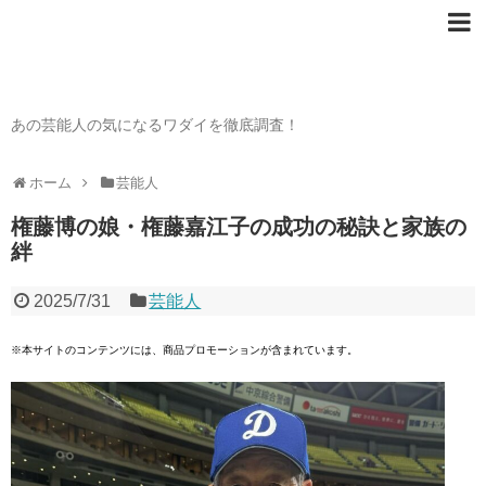
芸能人の〇〇なワダイ
あの芸能人の気になるワダイを徹底調査！
ホーム
芸能人
権藤博の娘・権藤嘉江子の成功の秘訣と家族の
絆
2025/7/31
芸能人
※本サイトのコンテンツには、商品プロモーションが含まれています。