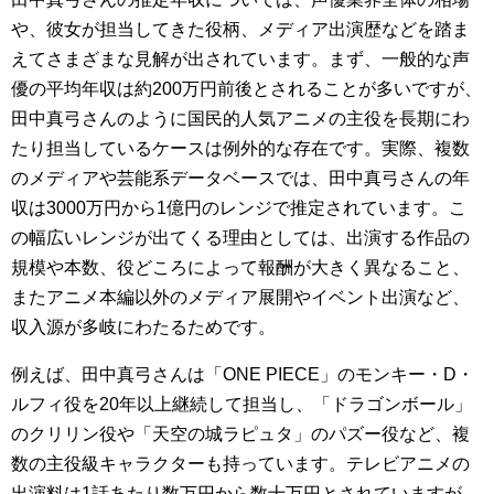
や、彼女が担当してきた役柄、メディア出演歴などを踏ま
えてさまざまな見解が出されています。まず、一般的な声
優の平均年収は約200万円前後とされることが多いですが、
田中真弓さんのように国民的人気アニメの主役を長期にわ
たり担当しているケースは例外的な存在です。実際、複数
のメディアや芸能系データベースでは、田中真弓さんの年
収は3000万円から1億円のレンジで推定されています。こ
の幅広いレンジが出てくる理由としては、出演する作品の
規模や本数、役どころによって報酬が大きく異なること、
またアニメ本編以外のメディア展開やイベント出演など、
収入源が多岐にわたるためです。
例えば、田中真弓さんは「ONE PIECE」のモンキー・D・
ルフィ役を20年以上継続して担当し、「ドラゴンボール」
のクリリン役や「天空の城ラピュタ」のパズー役など、複
数の主役級キャラクターも持っています。テレビアニメの
出演料は1話あたり数万円から数十万円とされていますが、