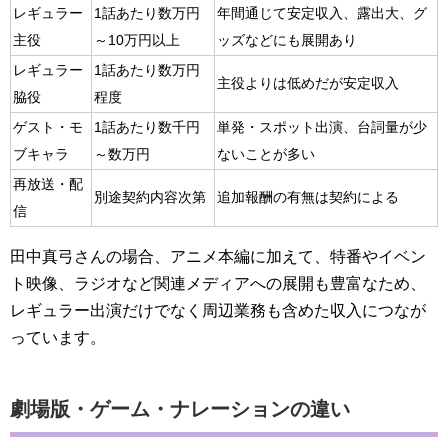
レギュラー
1話あたり数万円
年間通じて安定収入、露出大、グ
主役
～10万円以上
ッズなどにも展開あり
レギュラー
1話あたり数万円
主役よりは低めだが安定収入
脇役
程度
ゲスト・モ
1話あたり数千円
単発・スポット出演、台詞量が少
ブキャラ
～数万円
ないことが多い
再放送・配
別途契約内容次第
追加報酬の有無は契約による
信
田中真弓さんの場合、アニメ本編に加えて、特番やイベン
ト映像、ラジオなど関連メディアへの展開も豊富なため、
レギュラー出演だけでなく周辺業務も含めた収入につなが
っています。
劇場版・ゲーム・ナレーションの違い