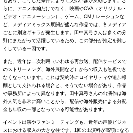
もあり、こうした条件によって支払い額が変動します。さ
らに、アニメ本編だけでなく、映画やOVA（オリジナル・
ビデオ・アニメーション）、ゲーム、CMナレーションな
ど、メディアミックス展開が盛んな作品では、各メディア
ごとに別途ギャラが発生します。田中真弓さんは多くの分
野にまたがって活躍しているため、この部分が推定を難し
くしている一因です。
また、近年は二次利用（いわゆる再放送、配信サービスで
のストリーミング、海外展開など）からの収入も無視でき
なくなっています。これは契約時にロイヤリティや追加報
酬として支払われる場合と、そうでない場合があり、作品
や事務所によって異なります。田中真弓さんの出演作は海
外人気も非常に高いことから、配信や海外販売による分配
金も年収の一部となっている可能性があります。
イベント出演やファンミーティングも、近年の声優ビジネ
スにおける収入の大きな柱です。1回の出演料が高額になる