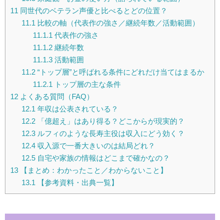
11
同世代のベテラン声優と比べるとどの位置？
11.1
比較の軸（代表作の強さ／継続年数／活動範囲）
11.1.1
代表作の強さ
11.1.2
継続年数
11.1.3
活動範囲
11.2
“トップ層”と呼ばれる条件にどれだけ当てはまるか
11.2.1
トップ層の主な条件
12
よくある質問（FAQ）
12.1
年収は公表されている？
12.2
「億超え」はあり得る？どこからが現実的？
12.3
ルフィのような長寿主役は収入にどう効く？
12.4
収入源で一番大きいのは結局どれ？
12.5
自宅や家族の情報はどこまで確かなの？
13
【まとめ：わかったこと／わからないこと】
13.1
【参考資料・出典一覧】