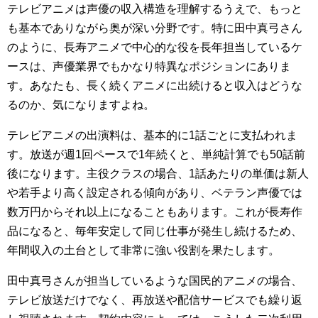
テレビアニメは声優の収入構造を理解するうえで、もっと
も基本でありながら奥が深い分野です。特に田中真弓さん
のように、長寿アニメで中心的な役を長年担当しているケ
ースは、声優業界でもかなり特異なポジションにありま
す。あなたも、長く続くアニメに出続けると収入はどうな
るのか、気になりますよね。
テレビアニメの出演料は、基本的に1話ごとに支払われま
す。放送が週1回ペースで1年続くと、単純計算でも50話前
後になります。主役クラスの場合、1話あたりの単価は新人
や若手より高く設定される傾向があり、ベテラン声優では
数万円からそれ以上になることもあります。これが長寿作
品になると、毎年安定して同じ仕事が発生し続けるため、
年間収入の土台として非常に強い役割を果たします。
田中真弓さんが担当しているような国民的アニメの場合、
テレビ放送だけでなく、再放送や配信サービスでも繰り返