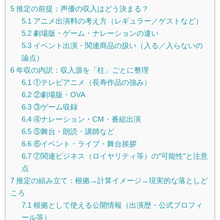
5
推定の前提：声優の収入はどう決まる？
5.1
アニメ出演料の考え方（レギュラー／ゲストなど）
5.2
劇場版・ゲーム・ナレーションの違い
5.3
イベント出演・関連商品の扱い（入る／入らないの
論点）
6
年収の内訳：収入源を「柱」ごとに整理
6.1
①テレビアニメ（長寿作品の強み）
6.2
②劇場版・OVA
6.3
③ゲーム収録
6.4
④ナレーション・CM・番組出演
6.5
⑤舞台・朗読・講師など
6.6
⑥イベント・ライブ・舞台挨拶
6.7
⑦関連ビジネス（ロイヤリティ等）の“可能性”と注意
点
7
推定の組み立て：根拠→計算イメージ→現実的な落としど
ころ
7.1
根拠として使える公開情報（出演歴・公式プロフィ
ール等）