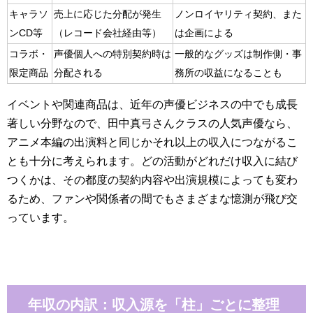
キャラソ
売上に応じた分配が発生
ノンロイヤリティ契約、また
ンCD等
（レコード会社経由等）
は企画による
コラボ・
声優個人への特別契約時は
一般的なグッズは制作側・事
限定商品
分配される
務所の収益になることも
イベントや関連商品は、近年の声優ビジネスの中でも成長
著しい分野なので、田中真弓さんクラスの人気声優なら、
アニメ本編の出演料と同じかそれ以上の収入につながるこ
とも十分に考えられます。どの活動がどれだけ収入に結び
つくかは、その都度の契約内容や出演規模によっても変わ
るため、ファンや関係者の間でもさまざまな憶測が飛び交
っています。
年収の内訳：収入源を「柱」ごとに整理