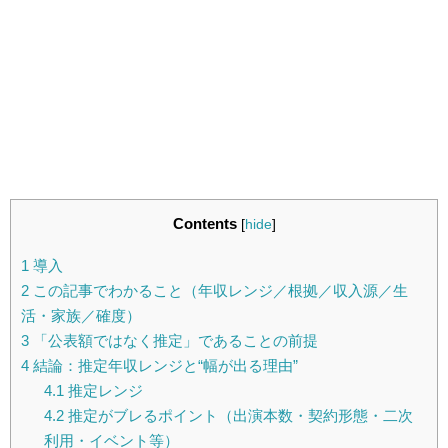
Contents
[
hide
]
1
導入
2
この記事でわかること（年収レンジ／根拠／収入源／生
活・家族／確度）
3
「公表額ではなく推定」であることの前提
4
結論：推定年収レンジと“幅が出る理由”
4.1
推定レンジ
4.2
推定がブレるポイント（出演本数・契約形態・二次
利用・イベント等）