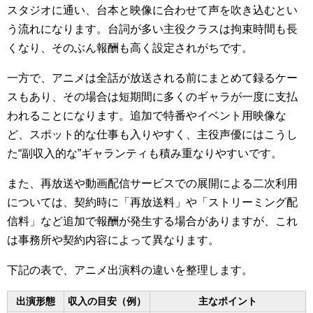
スタジオに通い、台本と映像に合わせて声を吹き込むとい
う流れになります。台詞が多い主役クラスは拘束時間も長
くなり、そのぶん報酬も高く設定されがちです。
一方で、アニメは全話が放送される前にまとめて録るケー
スもあり、その場合は短期間に多くのギャラが一度に支払
われることになります。追加で特番やイベント用映像な
ど、スポット的な仕事も入りやすく、主役声優にはこうし
た“副収入的な”ギャランティも積み重なりやすいです。
また、再放送や動画配信サービスでの展開による二次利用
については、契約時に「再放送料」や「ストリーミング配
信料」など追加で報酬が発生する場合がありますが、これ
は事務所や契約内容によって異なります。
下記の表で、アニメ出演料の違いを整理します。
出演形態
収入の目安（例）
主なポイント