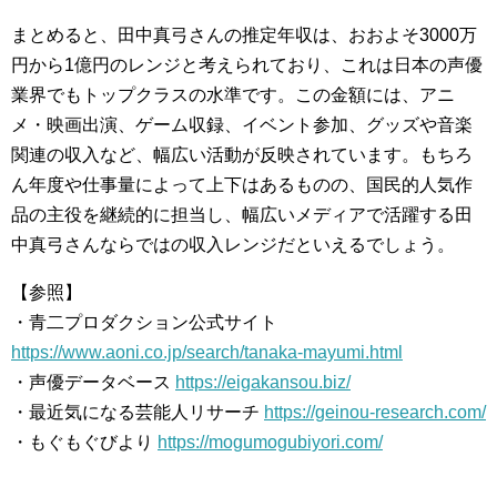
まとめると、田中真弓さんの推定年収は、おおよそ3000万
円から1億円のレンジと考えられており、これは日本の声優
業界でもトップクラスの水準です。この金額には、アニ
メ・映画出演、ゲーム収録、イベント参加、グッズや音楽
関連の収入など、幅広い活動が反映されています。もちろ
ん年度や仕事量によって上下はあるものの、国民的人気作
品の主役を継続的に担当し、幅広いメディアで活躍する田
中真弓さんならではの収入レンジだといえるでしょう。
【参照】
・青二プロダクション公式サイト
https://www.aoni.co.jp/search/tanaka-mayumi.html
・声優データベース
https://eigakansou.biz/
・最近気になる芸能人リサーチ
https://geinou-research.com/
・もぐもぐびより
https://mogumogubiyori.com/