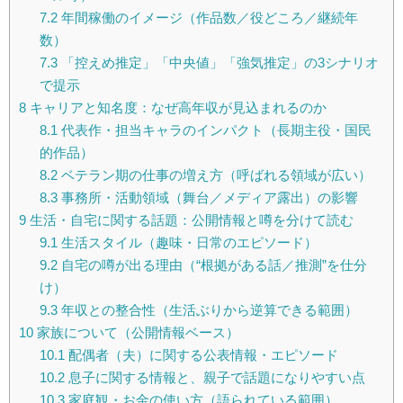
7.2
年間稼働のイメージ（作品数／役どころ／継続年
数）
7.3
「控えめ推定」「中央値」「強気推定」の3シナリオ
で提示
8
キャリアと知名度：なぜ高年収が見込まれるのか
8.1
代表作・担当キャラのインパクト（長期主役・国民
的作品）
8.2
ベテラン期の仕事の増え方（呼ばれる領域が広い）
8.3
事務所・活動領域（舞台／メディア露出）の影響
9
生活・自宅に関する話題：公開情報と噂を分けて読む
9.1
生活スタイル（趣味・日常のエピソード）
9.2
自宅の噂が出る理由（“根拠がある話／推測”を仕分
け）
9.3
年収との整合性（生活ぶりから逆算できる範囲）
10
家族について（公開情報ベース）
10.1
配偶者（夫）に関する公表情報・エピソード
10.2
息子に関する情報と、親子で話題になりやすい点
10.3
家庭観・お金の使い方（語られている範囲）