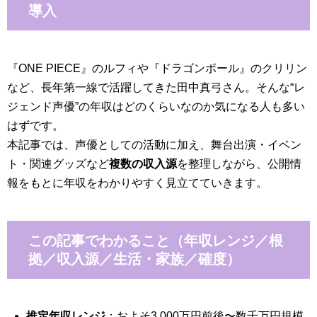
導入
『ONE PIECE』のルフィや『ドラゴンボール』のクリリン
など、長年第一線で活躍してきた田中真弓さん。そんな“レ
ジェンド声優”の年収はどのくらいなのか気になる人も多い
はずです。
本記事では、声優としての活動に加え、舞台出演・イベン
ト・関連グッズなど
複数の収入源
を整理しながら、公開情
報をもとに年収をわかりやすく見立てていきます。
この記事でわかること（年収レンジ／根
拠／収入源／生活・家族／確度）
推定年収レンジ
：およそ3,000万円前後〜数千万円規模