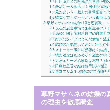
1.3
田口瑛子との関係は？真偽不明
1.4
豪邸に一人暮らし？居住地情報
1.5
見たという一般人の目撃証言ま
1.6
彼女が亡くなったという都市伝
2
草野マサムネの結婚の噂と恋愛観｜ス
2.1
現在の恋愛事情と独身生活のス
2.2
結婚に関する知恵袋での質問と
2.3
好きなタイプはどんな女性？過
2.4
結婚の可能性は？メンバーとの
2.5
ストーカー事件の影響は？結婚
2.6
彼女遍歴はあるのか？過去の噂
2.7
大宮エリーとの関係は本当？創
2.8
田島絵里香が結婚相手説を検証
2.9
草野マサムネ 結婚に関する噂と
草野マサムネの結婚の
の理由を徹底調査