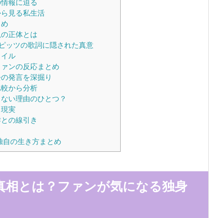
の情報に迫る
から見る私生活
とめ
説の正体とは
ピッツの歌詞に隠された真意
タイル
ファンの反応まとめ
去の発言を深掘り
比較から分析
しない理由のひとつ？
と現実
作との線引き
独自の生き方まとめ
真相とは？ファンが気になる独身