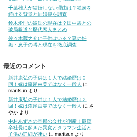
千葉雄大が結婚しない理由は？独身を
続ける背景と結婚観を調査
鈴木愛理の彼氏の現在は？田中碧との
破局報道と歴代恋人まとめ
佐々木蔵之介に子供はいる？妻の妊
娠・息子の噂と現在を徹底調査
最近のコメント
新井康弘の子供は１人で結婚歴は２
回！嫁は森尾由美ではなく一般人
に
maritsun
より
新井康弘の子供は１人で結婚歴は２
回！嫁は森尾由美ではなく一般人
に
さ
やか
より
中村あずさの旦那の会社が倒産！慶應
卒社長に起きた異変とタワマン生活と
子供の詳細が凄い
に
maritsun
より