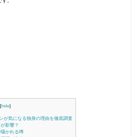
です。
[
hide
]
ンが気になる独身の理由を徹底調査
格が影響？
で囁かれる噂