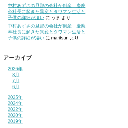
中村あずさの旦那の会社が倒産！慶應
卒社長に起きた異変とタワマン生活と
子供の詳細が凄い
に
うま
より
中村あずさの旦那の会社が倒産！慶應
卒社長に起きた異変とタワマン生活と
子供の詳細が凄い
に
maritsun
より
アーカイブ
2026年
8月
7月
6月
2025年
2024年
2022年
2020年
2019年