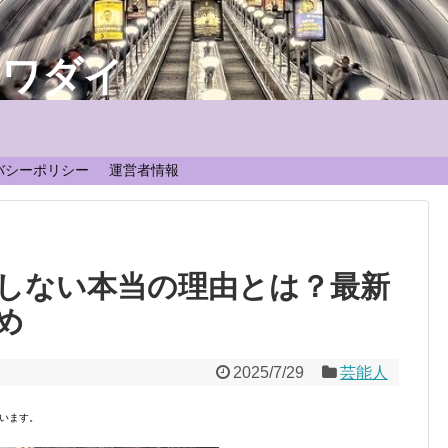
なワダイ
！
バシーポリシー
運営者情報
しない本当の理由とは？最新
め
2025/7/29
芸能人
います。