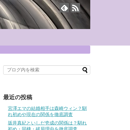
最近の投稿
宮澤エマの結婚相手は森崎ウィン？馴
れ初めや現在の関係を徹底調査
坂井真紀といしだ壱成の関係は？馴れ
初め・同棲・破局理由を徹底調査