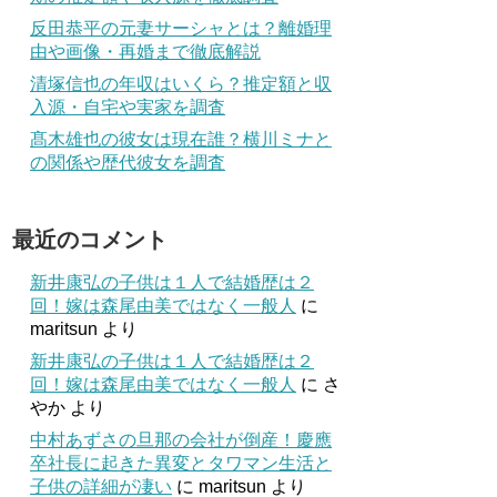
反田恭平の元妻サーシャとは？離婚理
由や画像・再婚まで徹底解説
清塚信也の年収はいくら？推定額と収
入源・自宅や実家を調査
髙木雄也の彼女は現在誰？横川ミナと
の関係や歴代彼女を調査
最近のコメント
新井康弘の子供は１人で結婚歴は２
回！嫁は森尾由美ではなく一般人
に
maritsun
より
新井康弘の子供は１人で結婚歴は２
回！嫁は森尾由美ではなく一般人
に
さ
やか
より
中村あずさの旦那の会社が倒産！慶應
卒社長に起きた異変とタワマン生活と
子供の詳細が凄い
に
maritsun
より