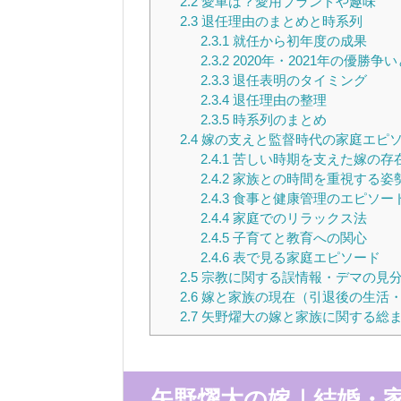
2.2
愛車は？愛用ブランドや趣味
2.3
退任理由のまとめと時系列
2.3.1
就任から初年度の成果
2.3.2
2020年・2021年の優勝争
2.3.3
退任表明のタイミング
2.3.4
退任理由の整理
2.3.5
時系列のまとめ
2.4
嫁の支えと監督時代の家庭エピ
2.4.1
苦しい時期を支えた嫁の存
2.4.2
家族との時間を重視する姿
2.4.3
食事と健康管理のエピソー
2.4.4
家庭でのリラックス法
2.4.5
子育てと教育への関心
2.4.6
表で見る家庭エピソード
2.5
宗教に関する誤情報・デマの見
2.6
嫁と家族の現在（引退後の生活
2.7
矢野燿大の嫁と家族に関する総
矢野燿大の嫁｜結婚・