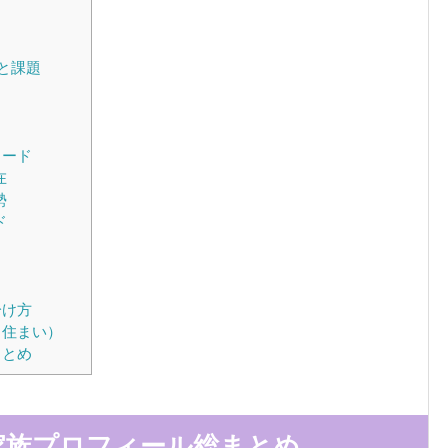
いと課題
ソード
在
勢
ド
分け方
・住まい）
まとめ
家族プロフィール総まとめ