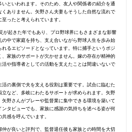
多いといわれます。そのため、友人や関係者の紹介を通
なくありません。矢野さん夫妻もそうした自然な流れで
に至ったと考えられています。
震災が起きた年でもあり、プロ野球界にもさまざまな影響
乱の中で家庭を持ち、支え合いながら野球人生を歩み始
られるエピソードとなっています。特に捕手というポジ
く、家族のサポートが欠かせません。嫁の存在が精神的
生活や指導者としての活動を支えたことは間違いないで
生活の裏側で夫を支える役割は重要です。試合に臨むた
両立など、多岐にわたるサポートが求められます。矢野
、矢野さんがプレーや監督業に集中できる環境を築いて
インタビューでも、家族に感謝の気持ちを述べる姿が何
の共感を呼んでいます。
婦仲が良いと評判で、監督退任後も家族との時間を大切