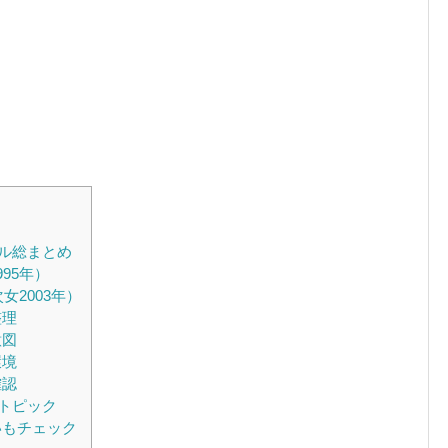
ル総まとめ
95年）
女2003年）
整理
意図
環境
確認
トピック
いもチェック