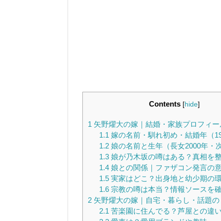
Contents
[
hide
]
1
矢野燿大の嫁｜結婚・家族プロフィー
1.1
嫁の名前・馴れ初め・結婚年（19
1.2
娘の名前と生年（長女2000年・次
1.3
娘が乃木坂の噂はある？真相を
1.4
娘との関係｜ファザコン発言の
1.5
実家はどこ？出身地と幼少期の
1.6
宗教の噂は本当？情報ソースを
2
矢野燿大の嫁｜自宅・暮らし・話題の
2.1
苦楽園に住んでる？芦屋との違