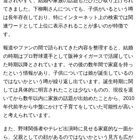
道されやすく、結婚や家族の話題もたびたび取り上げられ
てきました。下柳剛さんについても、子供がいるという噂
は長年存在しており、特にインターネット上の検索では関
連ワードとして上位に表示されることが多いのが特徴で
す。
報道やファンの間で語られてきた内容を整理すると、結婚
の時期はプロ野球選手として阪神タイガースで活躍してい
た時期以降とされています。その後の数年間で家庭を持っ
たという情報があり、子供については娘が誕生しているの
ではないかという噂が繰り返し出ています。誕生時期に関
しては具体的に明言されたことは少ないものの、現役を退
いてから数年以内に家族の話題が出始めたことから、2010
年代前半から中盤にかけて子育てをしていた可能性が高い
と考えられています。
また、野球関係者やテレビ出演時に見せる家庭的な一面か
ら、父親としての顔があるのではないかという見方も広が