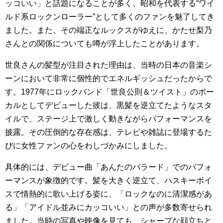
ッコいい」と話題になることが多く、昭和を代表する“ワイ
ルド系ロックンローラー”として多くのファンを魅了してき
ました。また、その端正なルックスがゆえに、かたせ梨乃
さんとの関係についても噂が浮上したことがあります。
世良さんの髪型が注目された理由は、当時の日本の音楽シ
ーンにおいて非常に個性的でエネルギッシュだったからで
す。1977年にロックバンド「世良公則＆ツイスト」のボー
カルとしてデビューした彼は、黒髪を逆立てたようなスタ
イルで、ステージ上で激しく動きながらパフォーマンスを
披露。その圧倒的な存在感は、テレビや雑誌に登場するた
びに女性ファンの心をわしづかみにしました。
具体的には、デビュー曲「あんたのバラード」でのパフォ
ーマンスが象徴的です。髪を大きく逆立て、ハスキーボイ
スで情熱的に歌い上げる姿に、「ロックなのに清潔感があ
る」「アイドル並みにカッコいい」との声が多数寄せられ
ました。当時の写真や映像を見ても、シャープな顔立ちと