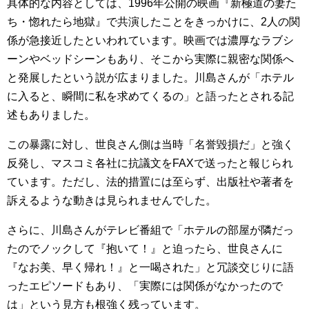
具体的な内容としては、1996年公開の映画『新極道の妻た
ち・惚れたら地獄』で共演したことをきっかけに、2人の関
係が急接近したといわれています。映画では濃厚なラブシ
ーンやベッドシーンもあり、そこから実際に親密な関係へ
と発展したという説が広まりました。川島さんが「ホテル
に入ると、瞬間に私を求めてくるの」と語ったとされる記
述もありました。
この暴露に対し、世良さん側は当時「名誉毀損だ」と強く
反発し、マスコミ各社に抗議文をFAXで送ったと報じられ
ています。ただし、法的措置には至らず、出版社や著者を
訴えるような動きは見られませんでした。
さらに、川島さんがテレビ番組で「ホテルの部屋が隣だっ
たのでノックして『抱いて！』と迫ったら、世良さんに
『なお美、早く帰れ！』と一喝された」と冗談交じりに語
ったエピソードもあり、「実際には関係がなかったので
は」という見方も根強く残っています。