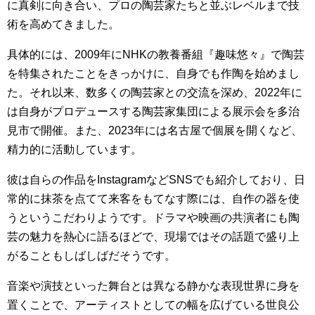
に真剣に向き合い、プロの陶芸家たちと並ぶレベルまで技
術を高めてきました。
具体的には、2009年にNHKの教養番組『趣味悠々』で陶芸
を特集されたことをきっかけに、自身でも作陶を始めまし
た。それ以来、数多くの陶芸家との交流を深め、2022年に
は自身がプロデュースする陶芸家集団による展示会を多治
見市で開催。また、2023年には名古屋で個展を開くなど、
精力的に活動しています。
彼は自らの作品をInstagramなどSNSでも紹介しており、日
常的に抹茶を点てて来客をもてなす際には、自作の器を使
うというこだわりようです。ドラマや映画の共演者にも陶
芸の魅力を熱心に語るほどで、現場ではその話題で盛り上
がることもしばしばだそうです。
音楽や演技といった舞台とは異なる静かな表現世界に身を
置くことで、アーティストとしての幅を広げている世良公