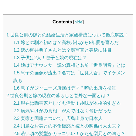
Contents
[
hide
]
1
世良公則の嫁との結婚生活と家族構成について徹底解説！
1.1
嫁との馴れ初めは？高校時代から8年愛を育んだ
1.2
嫁の柳井典子さんとは？顔写真と美貌に注目
1.3
子供は2人！息子と娘の現在は？
1.4
娘はアナウンサー説の真相と名前「世良明音」とは
1.5
息子の画像が流出？名前は「世良大吾」でイケメン
説も
1.6
息子がジャニーズ所属はデマ？噂の出所を検証
2
世良公則と嫁の現在の暮らしと意外な一面とは？
2.1
現在は陶芸家としても活動！趣味が本格的すぎる
2.2
病気やけがの真相…がんではなく骨折だった
2.3
実家と国籍について。広島出身で日本人
2.4
川島なお美との不倫疑惑と嫁との関係は大丈夫？
2.5
若い頃の髪型がカッコいい！かたせ梨乃との噂も？