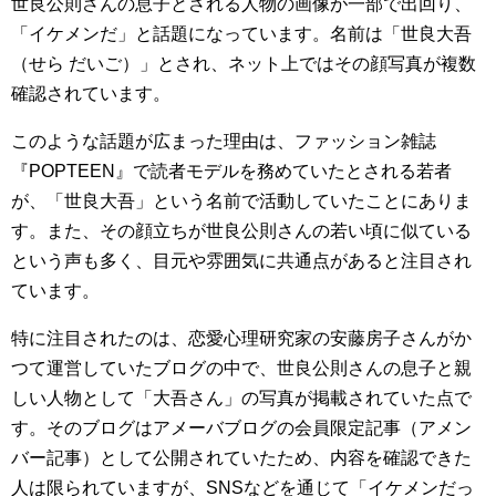
世良公則さんの息子とされる人物の画像が一部で出回り、
「イケメンだ」と話題になっています。名前は「世良大吾
（せら だいご）」とされ、ネット上ではその顔写真が複数
確認されています。
このような話題が広まった理由は、ファッション雑誌
『POPTEEN』で読者モデルを務めていたとされる若者
が、「世良大吾」という名前で活動していたことにありま
す。また、その顔立ちが世良公則さんの若い頃に似ている
という声も多く、目元や雰囲気に共通点があると注目され
ています。
特に注目されたのは、恋愛心理研究家の安藤房子さんがか
つて運営していたブログの中で、世良公則さんの息子と親
しい人物として「大吾さん」の写真が掲載されていた点で
す。そのブログはアメーバブログの会員限定記事（アメン
バー記事）として公開されていたため、内容を確認できた
人は限られていますが、SNSなどを通じて「イケメンだっ