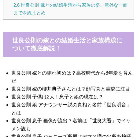
2.6
世良公則 嫁との結婚生活から家族の姿、意外な一面
までを総まとめ
世良公則の嫁との結婚生活と家族構成に
ついて徹底解説！
世良公則 嫁との馴れ初めは？高校時代から8年愛を育ん
だ
世良公則 嫁の柳井典子さんとは？顔写真と美貌に注目
世良公則 子供は2人！息子と娘の現在は？
世良公則 娘 アナウンサー説の真相と名前「世良明音」
とは
世良公則 息子 画像が流出？名前は「世良大吾」でイケ
メン説も
世良公則 息子 ジャニーズ所属はデマ？噂の出所を検証