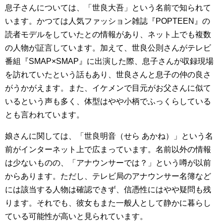
息子さんについては、「世良大吾」という名前で知られて
います。かつては人気ファッション雑誌『POPTEEN』の
読者モデルをしていたとの情報があり、ネット上でも複数
の人物が証言しています。加えて、世良公則さんがテレビ
番組『SMAP×SMAP』に出演した際、息子さんが収録現場
を訪れていたという話もあり、世良さんと息子の仲の良さ
がうかがえます。また、イケメンで目元がお父さんに似て
いるという声も多く、体型はやや小柄でふっくらしている
とも言われています。
娘さんに関しては、「世良明音（せら あかね）」という名
前がインターネット上で広まっています。名前以外の情報
は少ないものの、「アナウンサーでは？」という噂が以前
からあります。ただし、テレビ局のアナウンサー名簿など
には該当する人物は確認できず、信憑性にはやや疑問も残
ります。それでも、彼女もまた一般人として静かに暮らし
ている可能性が高いと見られています。