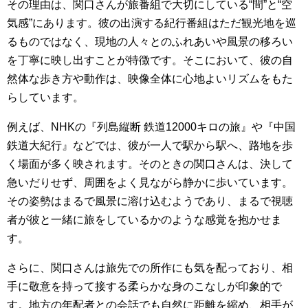
その理由は、関口さんが旅番組で大切にしている“間”と“空
気感”にあります。彼の出演する紀行番組はただ観光地を巡
るものではなく、現地の人々とのふれあいや風景の移ろい
を丁寧に映し出すことが特徴です。そこにおいて、彼の自
然体な歩き方や動作は、映像全体に心地よいリズムをもた
らしています。
例えば、NHKの『列島縦断 鉄道12000キロの旅』や『中国
鉄道大紀行』などでは、彼が一人で駅から駅へ、路地を歩
く場面が多く映されます。そのときの関口さんは、決して
急いだりせず、周囲をよく見ながら静かに歩いています。
その姿勢はまるで風景に溶け込むようであり、まるで視聴
者が彼と一緒に旅をしているかのような感覚を抱かせま
す。
さらに、関口さんは旅先での所作にも気を配っており、相
手に敬意を持って接する柔らかな身のこなしが印象的で
す。地方の年配者との会話でも自然に距離を縮め、相手が