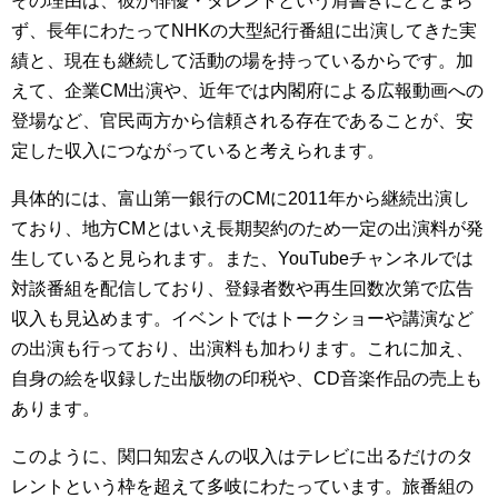
その理由は、彼が俳優・タレントという肩書きにとどまら
ず、長年にわたってNHKの大型紀行番組に出演してきた実
績と、現在も継続して活動の場を持っているからです。加
えて、企業CM出演や、近年では内閣府による広報動画への
登場など、官民両方から信頼される存在であることが、安
定した収入につながっていると考えられます。
具体的には、富山第一銀行のCMに2011年から継続出演し
ており、地方CMとはいえ長期契約のため一定の出演料が発
生していると見られます。また、YouTubeチャンネルでは
対談番組を配信しており、登録者数や再生回数次第で広告
収入も見込めます。イベントではトークショーや講演など
の出演も行っており、出演料も加わります。これに加え、
自身の絵を収録した出版物の印税や、CD音楽作品の売上も
あります。
このように、関口知宏さんの収入はテレビに出るだけのタ
レントという枠を超えて多岐にわたっています。旅番組の