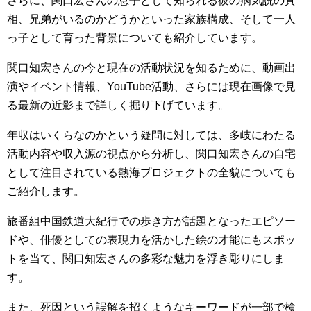
さらに、関口宏さんの息子として知られる彼の病気説の真
相、兄弟がいるのかどうかといった家族構成、そして一人
っ子として育った背景についても紹介しています。
関口知宏さんの今と現在の活動状況を知るために、動画出
演やイベント情報、YouTube活動、さらには現在画像で見
る最新の近影まで詳しく掘り下げています。
年収はいくらなのかという疑問に対しては、多岐にわたる
活動内容や収入源の視点から分析し、関口知宏さんの自宅
として注目されている熱海プロジェクトの全貌についても
ご紹介します。
旅番組中国鉄道大紀行での歩き方が話題となったエピソー
ドや、俳優としての表現力を活かした絵の才能にもスポッ
トを当て、関口知宏さんの多彩な魅力を浮き彫りにしま
す。
また、死因という誤解を招くようなキーワードが一部で検