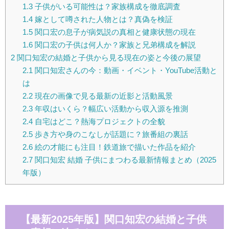
1.3
子供がいる可能性は？家族構成を徹底調査
1.4
嫁として噂された人物とは？真偽を検証
1.5
関口宏の息子が病気説の真相と健康状態の現在
1.6
関口宏の子供は何人か？家族と兄弟構成を解説
2
関口知宏の結婚と子供から見る現在の姿と今後の展望
2.1
関口知宏さんの今：動画・イベント・YouTube活動と
は
2.2
現在の画像で見る最新の近影と活動風景
2.3
年収はいくら？幅広い活動から収入源を推測
2.4
自宅はどこ？熱海プロジェクトの全貌
2.5
歩き方や身のこなしが話題に？旅番組の裏話
2.6
絵の才能にも注目！鉄道旅で描いた作品を紹介
2.7
関口知宏 結婚 子供にまつわる最新情報まとめ（2025
年版）
【最新2025年版】関口知宏の結婚と子供