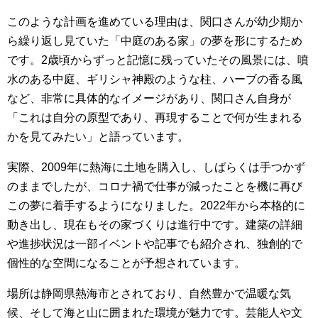
このような計画を進めている理由は、関口さんが幼少期か
ら繰り返し見ていた「中庭のある家」の夢を形にするため
です。2歳頃からずっと記憶に残っていたその風景には、噴
水のある中庭、ギリシャ神殿のような柱、ハーブの香る風
など、非常に具体的なイメージがあり、関口さん自身が
「これは自分の原型であり、再現することで何が生まれる
かを見てみたい」と語っています。
実際、2009年に熱海に土地を購入し、しばらくは手つかず
のままでしたが、コロナ禍で仕事が減ったことを機に再び
この夢に着手するようになりました。2022年から本格的に
動き出し、現在もその家づくりは進行中です。建築の詳細
や進捗状況は一部イベントや記事でも紹介され、独創的で
個性的な空間になることが予想されています。
場所は静岡県熱海市とされており、自然豊かで温暖な気
候、そして海と山に囲まれた環境が魅力です。芸能人や文