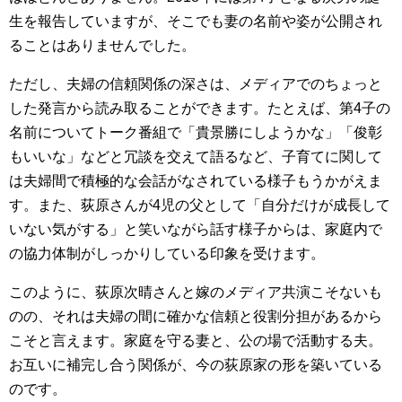
生を報告していますが、そこでも妻の名前や姿が公開され
ることはありませんでした。
ただし、夫婦の信頼関係の深さは、メディアでのちょっと
した発言から読み取ることができます。たとえば、第4子の
名前についてトーク番組で「貴景勝にしようかな」「俊彰
もいいな」などと冗談を交えて語るなど、子育てに関して
は夫婦間で積極的な会話がなされている様子もうかがえま
す。また、荻原さんが4児の父として「自分だけが成長して
いない気がする」と笑いながら話す様子からは、家庭内で
の協力体制がしっかりしている印象を受けます。
このように、荻原次晴さんと嫁のメディア共演こそないも
のの、それは夫婦の間に確かな信頼と役割分担があるから
こそと言えます。家庭を守る妻と、公の場で活動する夫。
お互いに補完し合う関係が、今の荻原家の形を築いている
のです。