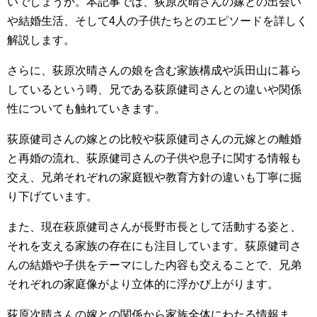
いでしょうか。本記事では、荻原次晴さんの嫁との出会い
や結婚生活、そして4人の子供たちとのエピソードを詳しく
解説します。
さらに、荻原次晴さんの娘を含む家族構成や浜田山に暮ら
しているという噂、兄である荻原健司さんとの違いや関係
性についても触れていきます。
荻原健司さんの嫁との比較や荻原健司さんの元嫁との離婚
と再婚の流れ、荻原健司さんの子供や息子に関する情報も
交え、兄弟それぞれの家庭観や教育方針の違いも丁寧に掘
り下げています。
また、現在萩原健司さんが長野市長として活動する姿と、
それを支える家族の存在にも注目しています。荻原健司さ
んの結婚や子供をテーマにした内容も交えることで、兄弟
それぞれの家庭像がより立体的に浮かび上がります。
荻原次晴さんの嫁との関係から家族全体にわたる情報ま