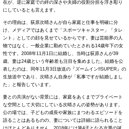
在が、逆に家庭での絆の深さや夫婦の役割分担を浮き彫り
にしているとも言えます。
その理由は、荻原次晴さんが自ら家庭と仕事を明確に分
け、メディアではあくまで「スポーツキャスター」「タレ
ント」としての顔を見せているからです。妻は芸能界の人
物ではなく、一般企業に勤めていたとされる14歳年下の女
性です。2008年11月1日に結婚し、当時は荻原さんが39
歳、妻は24歳という年齢差も注目を集めました。結婚を公
表したのは、同年11月3日放送の『ズームイン!!SUPER』の
生放送中であり、次晴さん自身が「私事ですが結婚しまし
た」と報告しています。
妻との共演がない背景には、家庭をあくまでプライベート
な空間として大切にしている次晴さんの姿勢があります。
公の場では、子どもの成長や家族にまつわるエピソードを
語ることはあるものの、妻については詳細に語られること
はほとんどありません。2018年には第4子となる次男の誕