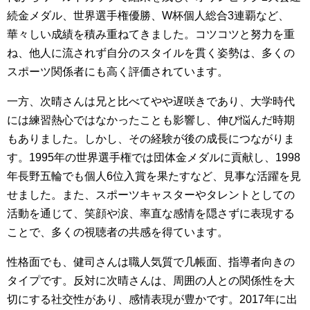
続金メダル、世界選手権優勝、W杯個人総合3連覇など、
華々しい成績を積み重ねてきました。コツコツと努力を重
ね、他人に流されず自分のスタイルを貫く姿勢は、多くの
スポーツ関係者にも高く評価されています。
一方、次晴さんは兄と比べてやや遅咲きであり、大学時代
には練習熱心ではなかったことも影響し、伸び悩んだ時期
もありました。しかし、その経験が後の成長につながりま
す。1995年の世界選手権では団体金メダルに貢献し、1998
年長野五輪でも個人6位入賞を果たすなど、見事な活躍を見
せました。また、スポーツキャスターやタレントとしての
活動を通じて、笑顔や涙、率直な感情を隠さずに表現する
ことで、多くの視聴者の共感を得ています。
性格面でも、健司さんは職人気質で几帳面、指導者向きの
タイプです。反対に次晴さんは、周囲の人との関係性を大
切にする社交性があり、感情表現が豊かです。2017年に出