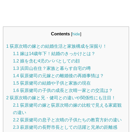
Contents
[
hide
]
1
荻原次晴の嫁との結婚生活と家族構成を深掘り！
1.1
嫁は14歳年下！結婚のきっかけとは？
1.2
娘を含む4児のパパとしての顔
1.3
浜田山在住？家族と暮らす自宅の噂
1.4
荻原健司の元嫁との離婚後の再婚事情は？
1.5
荻原健司の結婚や子供と家族の現在
1.6
荻原健司の子供の成長と次晴一家との交流は？
2
荻原次晴の嫁と兄・健司との違いや関係性にも注目！
2.1
荻原健司の嫁と荻原次晴の嫁の比較で見える家庭観
の違い
2.2
荻原健司の息子と次晴の子供たちの教育方針の違い
2.3
萩原健司の長野市長としての活躍と兄弟の距離感