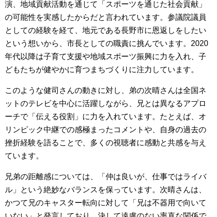
演、地域貢献活動を通じて「スポーツを通じた社会貢献」
の可能性を実感したからだと言われています。参議院議員
としての経験を経て、地元である長野市に恩返しをしたい
という想いから、市長としての職責に挑んでいます。2020
年代以降は子育て支援や地域スポーツ振興に力を入れ、子
どもたちが健やかに育つまちづくりに注力しています。
このような健司さんの動きに対し、弟の次晴さんは全国ネ
ットのテレビを中心に活躍しながら、兄とは異なるアプロ
ーチで「伝える役割」に力を入れています。たとえば、オ
リンピック中継での感極まったコメントや、自身の過去の
挫折経験を語ることで、多くの視聴者に感動と共感を与え
ています。
兄弟の距離感については、「仲は良いが、仕事ではライバ
ル」という絶妙なバランスを保っています。次晴さんは、
かつて兄のキャスター転向に対して「兄は不器用で向いて
いない」と発言しており、決して遠慮のない率直な関係で