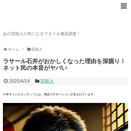
芸能人の〇〇なワダイ
あの芸能人の気になるワダイを徹底調査！
ホーム
芸能人
ラサール石井がおかしくなった理由を深掘り！
ネット民の本音がヤバい
2025/4/14
芸能人
※本サイトのコンテンツには、商品プロモーションが含まれています。