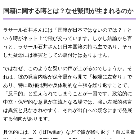
国籍に関する噂とは？なぜ疑問が生まれるのか
ラサール石井さんには「国籍が日本ではないのでは？」と
いう噂がネット上で飛び交っています。しかし結論から言
うと、ラサール石井さんは日本国籍の持ち主であり、そう
した疑念には事実としての裏付けはありません。
ではなぜ、このような疑いの声が上がるのでしょうか。そ
れは、彼の発言内容が保守層から見て「極端に左寄り」で
あり、特に政権批判や反体制的な主張を繰り返すことで、
「反日的」と捉えられてしまうことが一因です。政治的に
中立・保守的な意見が主流となる場では、強い左派的発言
は異質と見なされやすく、それが出自への疑念にまで発展
する傾向があります。
具体的には、X（旧Twitter）などで彼が繰り返す「自民党批