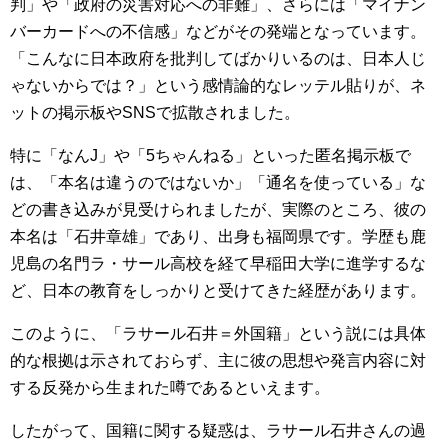
判」や「政府の災害対応への非難」、さらには「マイナン
バーカードへの不信感」などがその発端となっています。
「こんなに日本政府を批判してばかりいるのは、日本人じ
ゃないからでは？」という感情論的なレッテル貼りが、ネ
ットの掲示板やSNSで拡散されました。
特に「なんJ」や「5ちゃんねる」といった匿名掲示板で
は、「本名は違うのではないか」「通名を使っている」な
どの書き込みが見受けられましたが、実際のところ、彼の
本名は「石井章雄」であり、出身も福岡県です。学歴も鹿
児島の名門ラ・サール高校を経て早稲田大学に進学するな
ど、日本の教育をしっかりと受けてきた経歴があります。
このように、「ラサール石井＝外国籍」という説には具体
的な根拠は示されておらず、主に彼の思想や発言内容に対
する反発から生まれた噂であるといえます。
したがって、国籍に関する疑惑は、ラサール石井さんの過