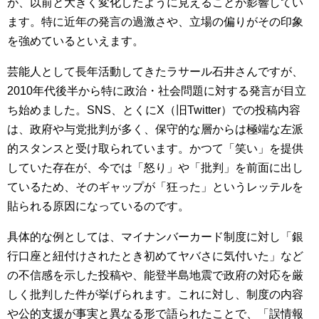
が、以前と大きく変化したように見えることが影響してい
ます。特に近年の発言の過激さや、立場の偏りがその印象
を強めているといえます。
芸能人として長年活動してきたラサール石井さんですが、
2010年代後半から特に政治・社会問題に対する発言が目立
ち始めました。SNS、とくにX（旧Twitter）での投稿内容
は、政府や与党批判が多く、保守的な層からは極端な左派
的スタンスと受け取られています。かつて「笑い」を提供
していた存在が、今では「怒り」や「批判」を前面に出し
ているため、そのギャップが「狂った」というレッテルを
貼られる原因になっているのです。
具体的な例としては、マイナンバーカード制度に対し「銀
行口座と紐付けされたとき初めてヤバさに気付いた」など
の不信感を示した投稿や、能登半島地震で政府の対応を厳
しく批判した件が挙げられます。これに対し、制度の内容
や公的支援が事実と異なる形で語られたことで、「誤情報