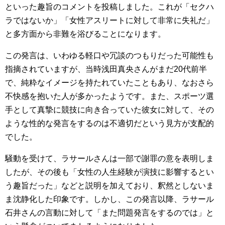
といった趣旨のコメントを投稿しました。これが「セクハ
ラではないか」「女性アスリートに対して非常に失礼だ」
と多方面から非難を浴びることになります。
この発言は、いわゆる軽口や冗談のつもりだった可能性も
指摘されていますが、当時浅田真央さんがまだ20代前半
で、純粋なイメージを持たれていたこともあり、なおさら
不快感を抱いた人が多かったようです。また、スポーツ選
手として真摯に競技に向き合っていた彼女に対して、その
ような性的な発言をするのは不適切だという見方が支配的
でした。
騒動を受けて、ラサールさんは一部で謝罪の意を表明しま
したが、その後も「女性の人生経験が演技に影響するとい
う趣旨だった」などと説明を加えており、釈然としないま
ま沈静化した印象です。しかし、この発言以降、ラサール
石井さんの言動に対して「また問題発言をするのでは」と