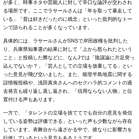
が多く、時事ネタや芸能人に対して辛口な論評が交わされ
る場所です。ここでラサールさんは「年を取って暴走して
いる」「昔は好きだったのに残念」といった批判的なトー
ンで語られることが多くなっています。
具体的には、ラサールさんがSNSで岸田政権を批判した
り、兵庫県知事選の結果に対して「上から怒られたという
こと」と投稿した際などに、なんJでは「陰謀論に片足突っ
込んでないか？」「芸人としての立場を放棄してる」とい
った意見が飛び交いました。また、能登半島地震に関する
誤情報投稿や、浅田真央さんへのセクハラ的コメントの過
去発言も繰り返し蒸し返され、「信用ならない人物」と位
置付ける声もあります。
一方で、「タレントの立場を捨ててでも自分の意見を発信
している姿勢は評価できる」といった声も少数ながら存在
しています。表舞台から遠ざかる中で、彼なりに影響力を
行使しているという見方もあるようです。