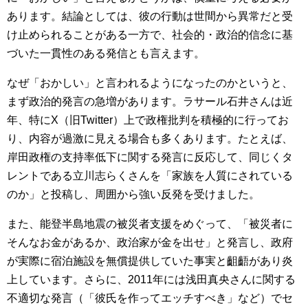
あります。結論としては、彼の行動は世間から異常だと受
け止められることがある一方で、社会的・政治的信念に基
づいた一貫性のある発信とも言えます。
なぜ「おかしい」と言われるようになったのかというと、
まず政治的発言の急増があります。ラサール石井さんは近
年、特にX（旧Twitter）上で政権批判を積極的に行ってお
り、内容が過激に見える場合も多くあります。たとえば、
岸田政権の支持率低下に関する発言に反応して、同じくタ
レントである立川志らくさんを「家族を人質にされている
のか」と投稿し、周囲から強い反発を受けました。
また、能登半島地震の被災者支援をめぐって、「被災者に
そんなお金があるか、政治家が金を出せ」と発言し、政府
が実際に宿泊施設を無償提供していた事実と齟齬があり炎
上しています。さらに、2011年には浅田真央さんに関する
不適切な発言（「彼氏を作ってエッチすべき」など）でセ