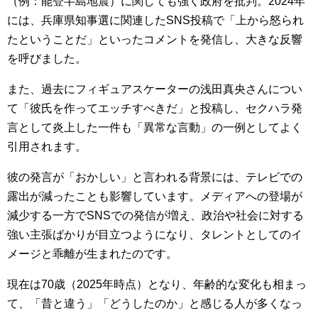
（例：能登半島地震）に関しても強く政府を批判。2024年
には、兵庫県知事選に関連したSNS投稿で「上から怒られ
たということだ」といったコメントを発信し、大きな反響
を呼びました。
また、過去にフィギュアスケーターの浅田真央さんについ
て「彼氏を作ってエッチすべきだ」と投稿し、セクハラ発
言として炎上した一件も「異常な言動」の一例としてよく
引用されます。
彼の発言が「おかしい」と言われる背景には、テレビでの
露出が減ったことも影響しています。メディアへの登場が
減少する一方でSNSでの発信が増え、政治や社会に対する
強い主張ばかりが目立つようになり、タレントとしてのイ
メージと乖離が生まれたのです。
現在は70歳（2025年時点）となり、年齢的な変化も相まっ
て、「昔と違う」「どうしたのか」と感じる人が多くなっ