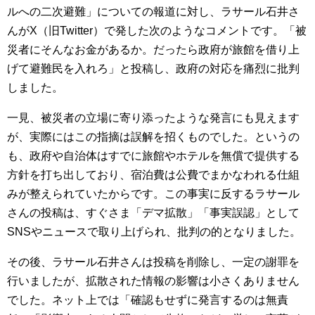
ルへの二次避難」についての報道に対し、ラサール石井さ
んがX（旧Twitter）で発した次のようなコメントです。「被
災者にそんなお金があるか。だったら政府が旅館を借り上
げて避難民を入れろ」と投稿し、政府の対応を痛烈に批判
しました。
一見、被災者の立場に寄り添ったような発言にも見えます
が、実際にはこの指摘は誤解を招くものでした。というの
も、政府や自治体はすでに旅館やホテルを無償で提供する
方針を打ち出しており、宿泊費は公費でまかなわれる仕組
みが整えられていたからです。この事実に反するラサール
さんの投稿は、すぐさま「デマ拡散」「事実誤認」として
SNSやニュースで取り上げられ、批判の的となりました。
その後、ラサール石井さんは投稿を削除し、一定の謝罪を
行いましたが、拡散された情報の影響は小さくありません
でした。ネット上では「確認もせずに発言するのは無責