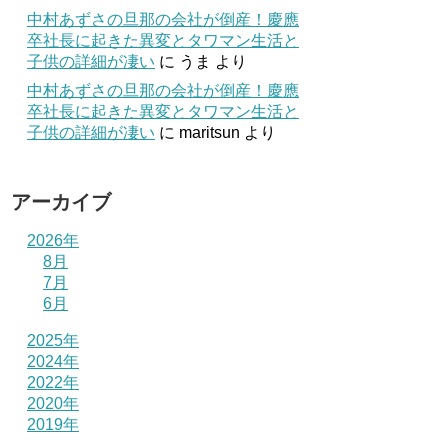
中村あずさの旦那の会社が倒産！慶應
卒社長に起きた異変とタワマン生活と
子供の詳細が凄い
に
うま
より
中村あずさの旦那の会社が倒産！慶應
卒社長に起きた異変とタワマン生活と
子供の詳細が凄い
に
maritsun
より
アーカイブ
2026年
8月
7月
6月
2025年
2024年
2022年
2020年
2019年