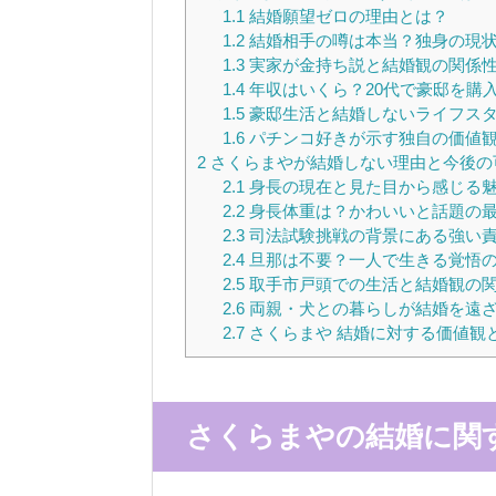
1.1
結婚願望ゼロの理由とは？
1.2
結婚相手の噂は本当？独身の現
1.3
実家が金持ち説と結婚観の関係
1.4
年収はいくら？20代で豪邸を購
1.5
豪邸生活と結婚しないライフス
1.6
パチンコ好きが示す独自の価値
2
さくらまやが結婚しない理由と今後の
2.1
身長の現在と見た目から感じる
2.2
身長体重は？かわいいと話題の
2.3
司法試験挑戦の背景にある強い
2.4
旦那は不要？一人で生きる覚悟
2.5
取手市戸頭での生活と結婚観の
2.6
両親・犬との暮らしが結婚を遠
2.7
さくらまや 結婚に対する価値観
さくらまやの結婚に関