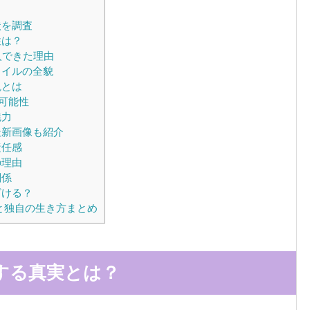
状を調査
性は？
入できた理由
タイルの全貌
観とは
可能性
魅力
最新画像も紹介
責任感
の理由
関係
ざける？
と独自の生き方まとめ
する真実とは？