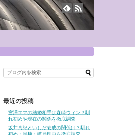
最近の投稿
宮澤エマの結婚相手は森崎ウィン？馴
れ初めや現在の関係を徹底調査
坂井真紀といしだ壱成の関係は？馴れ
初め・同棲・破局理由を徹底調査