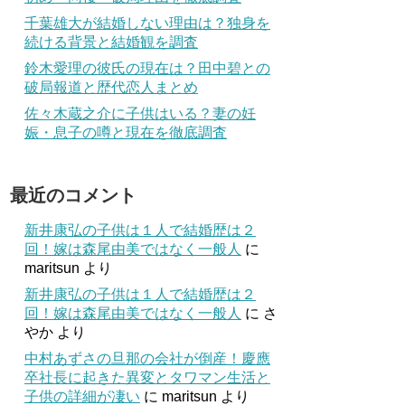
千葉雄大が結婚しない理由は？独身を
続ける背景と結婚観を調査
鈴木愛理の彼氏の現在は？田中碧との
破局報道と歴代恋人まとめ
佐々木蔵之介に子供はいる？妻の妊
娠・息子の噂と現在を徹底調査
最近のコメント
新井康弘の子供は１人で結婚歴は２
回！嫁は森尾由美ではなく一般人
に
maritsun
より
新井康弘の子供は１人で結婚歴は２
回！嫁は森尾由美ではなく一般人
に
さ
やか
より
中村あずさの旦那の会社が倒産！慶應
卒社長に起きた異変とタワマン生活と
子供の詳細が凄い
に
maritsun
より