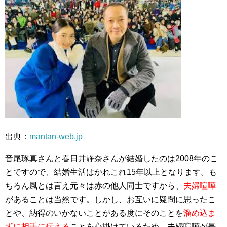
出典：
mantan-web.jp
音尾琢真さんと春日井静奈さんが結婚したのは2008年のこ
とですので、結婚生活はかれこれ15年以上となります。も
ちろん風とは言え元々は赤の他人同士ですから、
夫婦喧嘩
があることは当然です。しかし、お互いに疑問に思ったこ
とや、納得のいかないことがある度にそのことを
溜め込ま
ずに相手に伝える
ことを心掛けているため、夫婦喧嘩が長