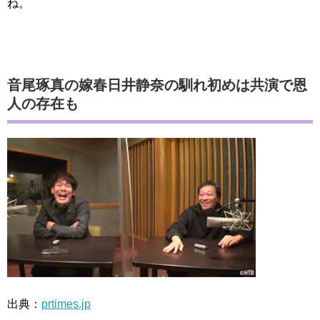
ね。
音尾琢真の嫁春日井静奈の馴れ初めは共演で恩
人の存在も
出典：
prtimes.jp