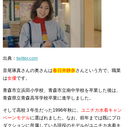
出典：
twitter.com
音尾琢真さんの奥さんは
春日井静奈
さんという方で、職業
は
女優
です。
青森市立浜田小学校、青森市立南中学校を卒業した後は、
青森県立青森高等学校卒業に進学しました。
そして高校３年生だった1996年秋に、
ユニチカ水着キャン
ペーンモデル
に選ばれました。なお、前年までは既にプロ
ダクションに所属している現役のモデルがユニチカ水着キ