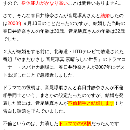
すので、
身体能力がかなり高い
ことは間違いありません。
さて、そんな春日井静奈さんが音尾琢真さんと
結婚
したの
は
2008年
９月13日のことだったのですが、結婚した当時の
春日井静奈さんの年齢は30歳、音尾琢真さんの年齢は32歳
でした。
２人が結婚をする前に、北海道・HTBテレビで放送された
番組『やまだひさし 音尾琢真 素晴らしい世界』のドラマコ
ーナー・スバセカ劇場に、春日井静奈さんが2007年にゲス
ト出演したことで急接近しました。
ドラマでの役柄は、音尾琢磨さんと春日井静奈さんが不倫
相手同士という、まさかの設定だったのですが、結婚を発
表した際には、音尾琢真さんが
不倫相手と結婚します
！と
告白し話題を呼んでいました。
不倫というのは、共演した
ドラマでの役柄
だったんです