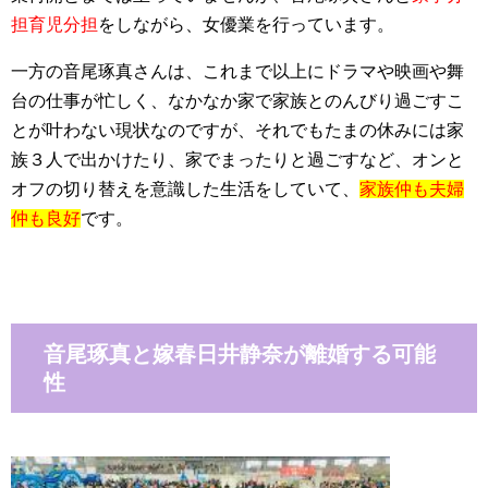
担育児分担
をしながら、女優業を行っています。
一方の音尾琢真さんは、これまで以上にドラマや映画や舞
台の仕事が忙しく、なかなか家で家族とのんびり過ごすこ
とが叶わない現状なのですが、それでもたまの休みには家
族３人で出かけたり、家でまったりと過ごすなど、オンと
オフの切り替えを意識した生活をしていて、
家族仲も夫婦
仲も良好
です。
音尾琢真と嫁春日井静奈が離婚する可能
性