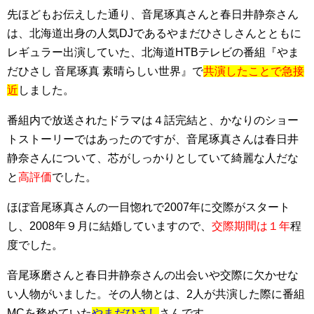
先ほどもお伝えした通り、音尾琢真さんと春日井静奈さん
は、北海道出身の人気DJであるやまだひさしさんとともに
レギュラー出演していた、北海道HTBテレビの番組『やま
だひさし 音尾琢真 素晴らしい世界』で
共演したことで急接
近
しました。
番組内で放送されたドラマは４話完結と、かなりのショー
トストーリーではあったのですが、音尾琢真さんは春日井
静奈さんについて、芯がしっかりとしていて綺麗な人だな
と
高評価
でした。
ほぼ音尾琢真さんの一目惚れで2007年に交際がスタート
し、2008年９月に結婚していますので、
交際期間は１年
程
度でした。
音尾琢磨さんと春日井静奈さんの出会いや交際に欠かせな
い人物がいました。その人物とは、2人が共演した際に番組
MCを務めていた
やまだひさし
さんです。