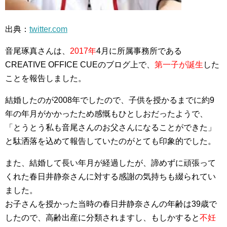
出典：
twitter.com
音尾琢真さんは、
2017年
4月に所属事務所である
CREATIVE OFFICE CUEのブログ
上
で、
第一子が誕生
した
ことを報告しました。
結婚したのが2008年でしたので、子供を授かるまでに約9
年の年月がかかったため感慨もひとしおだったようで、
「とうとう私も音尾さんのお父さんになることができた」
と駄洒落を込めて報告していたのがとても印象的でした。
また、結婚して長い年月が経過したが、諦めずに頑張って
くれた春日井静奈さんに対する感謝の気持ちも綴られてい
ました。
お子さんを授かった当時の春日井静奈さんの年齢は39歳で
したので、高齢出産に分類されますし、もしかすると
不妊