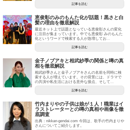
記事を読む
恵俊彰のみのもんた化が話題！黒さと白
髪の理由を徹底解説
最近ネット上で話題となっている恵俊彰さんの変化
に注目が集まっています。中でも恵俊彰 みのもんた
化というワードで検索する人が急増してお...
記事を読む
金子ノブアキと相武紗季の関係と噂の真
相を徹底解説
相武紗季さんと金子ノブアキさんの名前を同時に検
索する人が増えています。その背景には、ドラマで
の共演や私生活における意外な接点、そして...
記事を読む
竹内まりやの子供は娘が１人！職業はイ
ラストレーターとの噂の真相や画像を徹
底調査
出典：nikkan-gendai.com 今回は、歌手の竹内まりや
さんについてご紹介します。