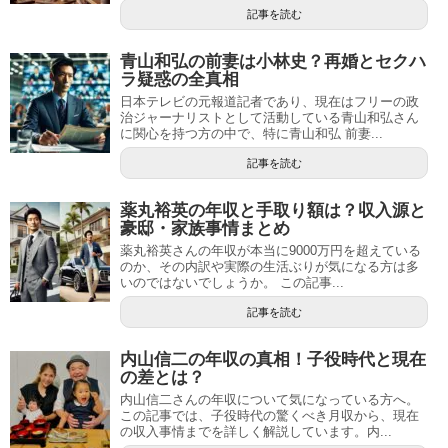
記事を読む
青山和弘の前妻は小林史？再婚とセクハ
ラ疑惑の全真相
日本テレビの元報道記者であり、現在はフリーの政
治ジャーナリストとして活動している青山和弘さん
に関心を持つ方の中で、特に青山和弘 前妻...
記事を読む
薬丸裕英の年収と手取り額は？収入源と
豪邸・家族事情まとめ
薬丸裕英さんの年収が本当に9000万円を超えている
のか、その内訳や実際の生活ぶりが気になる方は多
いのではないでしょうか。 この記事...
記事を読む
内山信二の年収の真相！子役時代と現在
の差とは？
内山信二さんの年収について気になっている方へ。
この記事では、子役時代の驚くべき月収から、現在
の収入事情までを詳しく解説しています。内...