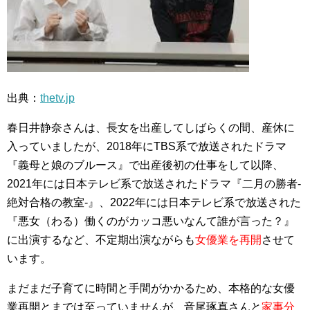
出典：
thetv.jp
春日井静奈さんは、長女を出産してしばらくの間、産休に
入っていましたが、2018年にTBS系で放送されたドラマ
『義母と娘のブルース』で出産後初の仕事をして以降、
2021年には日本テレビ系で放送されたドラマ『二月の勝者-
絶対合格の教室-』、2022年には日本テレビ系で放送された
『悪女（わる）働くのがカッコ悪いなんて誰が言った？』
に出演するなど、不定期出演ながらも
女優業を再開
させて
います。
まだまだ子育てに時間と手間がかかるため、本格的な女優
業再開とまでは至っていませんが、音尾琢真さんと
家事分