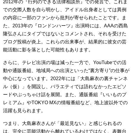
2012年の『行列のできる法律相談所』での発言で、これま
での交際人数を自ら明かし、アイドル出身者としては異例
の内容に一部のファンから批判が寄せられたことです。ま
た、2013年の『ロンドンハーツ』出演時には、AAAの西島
隆弘さんにタイプではないとコメントされ、それを受けた
ブログ投稿が炎上。これらの出来事が、結果的に彼女の芸
能活動に影を落とした可能性もあります。
さらに、テレビ出演の場は減った一方で、YouTubeでの活
動や通販番組、地域局への出演といった“裏方寄り”の仕事が
中心になっています。2022年には「大島麻衣の裏チャンネ
ル（仮）」を開設し、バラエティでは語れなかったエピソ
ードやぶっちゃけ話を展開。また、通販番組『いいものプ
レミアム』やTOKYO MXの情報番組など、地上波以外での
活躍も見られます。
つまり、大島麻衣さんが「最近見ない」と感じられるの
は、完全に芸能活動から離れているわけではなく、表舞台