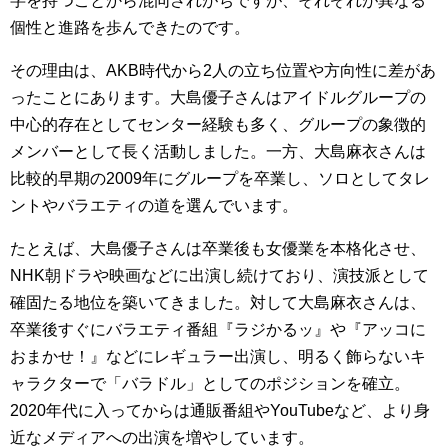
字を持つことから混同されがちですが、それぞれが異なる
個性と進路を歩んできたのです。
その理由は、AKB時代から2人の立ち位置や方向性に差があ
ったことにあります。大島優子さんはアイドルグループの
中心的存在としてセンター経験も多く、グループの象徴的
メンバーとして長く活動しました。一方、大島麻衣さんは
比較的早期の2009年にグループを卒業し、ソロとしてタレ
ントやバラエティの道を選んでいます。
たとえば、大島優子さんは卒業後も女優業を本格化させ、
NHK朝ドラや映画などに出演し続けており、演技派として
確固たる地位を築いてきました。対して大島麻衣さんは、
卒業後すぐにバラエティ番組『ラジかるッ』や『アッコに
おまかせ！』などにレギュラー出演し、明るく飾らないキ
ャラクターで「バラドル」としてのポジションを確立。
2020年代に入ってからは通販番組やYouTubeなど、より身
近なメディアへの出演を増やしています。