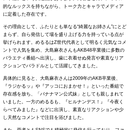
的なルックスを持ちながら、トーク力とキャラでメディア
に定着した存在です。
その理由として、ふたりとも単なる“綺麗なお姉さん”にとど
まらず、自ら発信して場を盛り上げる力を持っている点が
挙げられます。めるるはZ世代代表として明るく元気なコメ
ントで人気を集め、大島麻衣さんもAKB48卒業後に多数の
バラエティ番組へ出演し、歯に衣着せぬ発言や素直なリア
クションでバラドルとして活躍してきました。
具体的に見ると、大島麻衣さんは2009年のAKB卒業後、
『ラジかるッ』や『アッコにおまかせ！』といった番組で
存在感を放ち、「バナナマン公式妹」としても親しまれて
いました。一方のめるるも、『ヒルナンデス！』『今夜く
らべてみました』などに出演し、素直なリアクションや少
し天然なコメントで注目を浴びました。
また、両者ともSNSでも積極的に発信を行っており、ファ