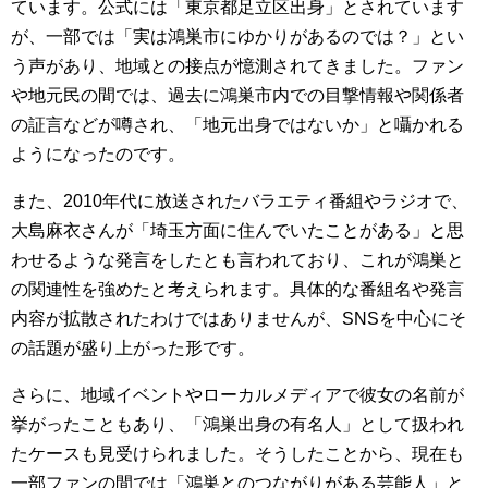
ています。公式には「東京都足立区出身」とされています
が、一部では「実は鴻巣市にゆかりがあるのでは？」とい
う声があり、地域との接点が憶測されてきました。ファン
や地元民の間では、過去に鴻巣市内での目撃情報や関係者
の証言などが噂され、「地元出身ではないか」と囁かれる
ようになったのです。
また、2010年代に放送されたバラエティ番組やラジオで、
大島麻衣さんが「埼玉方面に住んでいたことがある」と思
わせるような発言をしたとも言われており、これが鴻巣と
の関連性を強めたと考えられます。具体的な番組名や発言
内容が拡散されたわけではありませんが、SNSを中心にそ
の話題が盛り上がった形です。
さらに、地域イベントやローカルメディアで彼女の名前が
挙がったこともあり、「鴻巣出身の有名人」として扱われ
たケースも見受けられました。そうしたことから、現在も
一部ファンの間では「鴻巣とのつながりがある芸能人」と