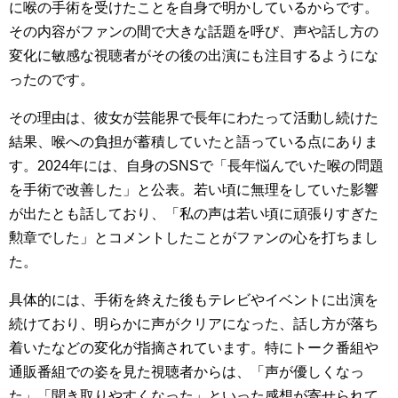
に喉の手術を受けたことを自身で明かしているからです。
その内容がファンの間で大きな話題を呼び、声や話し方の
変化に敏感な視聴者がその後の出演にも注目するようにな
ったのです。
その理由は、彼女が芸能界で長年にわたって活動し続けた
結果、喉への負担が蓄積していたと語っている点にありま
す。2024年には、自身のSNSで「長年悩んでいた喉の問題
を手術で改善した」と公表。若い頃に無理をしていた影響
が出たとも話しており、「私の声は若い頃に頑張りすぎた
勲章でした」とコメントしたことがファンの心を打ちまし
た。
具体的には、手術を終えた後もテレビやイベントに出演を
続けており、明らかに声がクリアになった、話し方が落ち
着いたなどの変化が指摘されています。特にトーク番組や
通販番組での姿を見た視聴者からは、「声が優しくなっ
た」「聞き取りやすくなった」といった感想が寄せられて