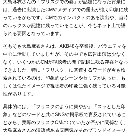
大島麻衣さんの「フリスクでの姿」が話題になった背景に
は、過去に出演したCMやメディアでの露出が強く印象に残
っているからです。CMでのインパクトのある演出や、当時
のルックスが記憶に残っていることが、今もネット上で語
られる要因となっています。
そもそも大島麻衣さんは、AKB48を卒業後、バラエティを
中心に活動していましたが、その中でも広告出演は少なく
なく、いくつかのCMが視聴者の間で記憶に残る存在となっ
てきました。特に「フリスク」に関連するワードが今も検
索されているのは、印象的なシーンやセリフがあった、も
しくは似たイメージで視聴者の印象に強く残っている可能
性があります。
具体的には、「フリスクのように爽やか」「スッとした印
象」などのワードと共にSNSや掲示板で言及されているこ
とから、実際のフリスクCMに出ていたか否かに関係なく、
大島麻衣さんの清涼感ある雰囲気がそのブランドイメージ