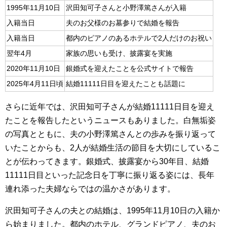
1995年11月10日
沢田知可子さんと小野澤篤さんが入籍
入籍当日
夫のお父様のお墓参りで結婚を報告
入籍当日
都内のピアノのあるホテルで2人だけのお祝い
翌年4月
家族の思いも受け、披露宴を実施
2020年11月10日
銀婚式を迎えたことを公式サイトで報告
2025年4月11日頃
結婚11111日目を迎えたことも話題に
さらに近年では、沢田知可子さんが結婚11111日目を迎え
たことを報告したというニュースもありました。白無垢姿
の写真とともに、夫の小野澤篤さんとの歩みを振り返って
いたことからも、2人が結婚生活の節目を大切にしているこ
とが伝わってきます。銀婚式、披露宴から30年目、結婚
11111日目といった記念日を丁寧に振り返る姿には、長年
連れ添った夫婦ならではの温かさがあります。
沢田知可子さんの夫との結婚は、1995年11月10日の入籍か
ら始まりました。都内のホテル、グランドピアノ、夫のお