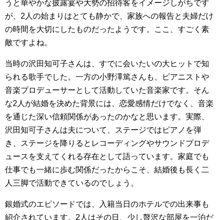
うと華やかな披露宴や大勢の招待客をイメージしがちです
が、2人の始まりはとても静かで、家族への報告と夫婦だけ
の時間を大切にしたものだったようです。ここ、すごく素
敵ですよね。
当時の沢田知可子さんは、すでに会いたいの大ヒットで知
られる歌手でした。一方の小野澤篤さんも、ピアニストや
音楽プロデューサーとして活動していた音楽家です。そん
な2人が結婚を決めた背景には、恋愛感情だけでなく、音楽
を通じた深い信頼関係があったのかなと思います。実際、
沢田知可子さんは夫について、ステージではピアノを弾
き、ステージを降りるとレコーディングやサウンドプロデ
ュースを支えてくれる存在として語っています。家庭でも
仕事でも一緒に歩む関係だったからこそ、結婚後も長く二
人三脚で活動できているのでしょう。
銀婚式のエピソードでは、入籍当日のホテルでの出来事も
紹介されています。2人はその日、少し贅沢な部屋を一泊だ