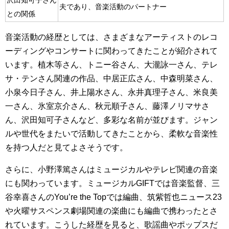
沢田知可子さん
夫であり、音楽活動のパートナー
との関係
音楽活動の経歴としては、さまざまなアーティストのレコ
ーディングやコンサートに関わってきたことが紹介されて
います。植木等さん、トニー谷さん、大瀧詠一さん、テレ
サ・テンさん関連の作品、中居正広さん、中森明菜さん、
小泉今日子さん、井上陽水さん、永井真理子さん、米良美
一さん、氷室京介さん、秋元順子さん、藤澤ノリマサさ
ん、沢田知可子さんなど、多彩な名前が並びます。ジャン
ルや世代をまたいで活動してきたことから、柔軟な音楽性
を持つ人だと見てよさそうです。
さらに、小野澤篤さんはミュージカルやテレビ関連の音楽
にも関わっています。ミュージカルGIFTでは音楽監督、三
谷幸喜さんのYou’re the Topでは編曲、筑紫哲也ニュース23
や火曜サスペンス劇場関連の楽曲にも編曲で携わったとさ
れています。こうした経歴を見ると、歌謡曲やポップスだ