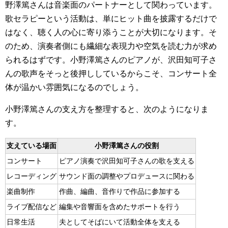
野澤篤さんは音楽面のパートナーとして関わっています。
歌セラピーという活動は、単にヒット曲を披露するだけで
はなく、聴く人の心に寄り添うことが大切になります。そ
のため、演奏者側にも繊細な表現力や空気を読む力が求め
られるはずです。小野澤篤さんのピアノが、沢田知可子さ
んの歌声をそっと後押ししているからこそ、コンサート全
体が温かい雰囲気になるのでしょう。
小野澤篤さんの支え方を整理すると、次のようになりま
す。
支えている場面
小野澤篤さんの役割
コンサート
ピアノ演奏で沢田知可子さんの歌を支える
レコーディング
サウンド面の調整やプロデュースに関わる
楽曲制作
作曲、編曲、音作りで作品に参加する
ライブ配信など
編集や音響面を含めたサポートを行う
日常生活
夫としてそばにいて活動全体を支える