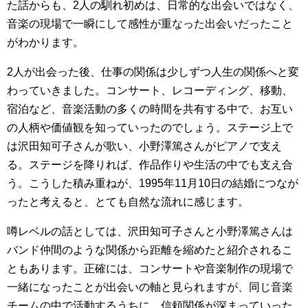
た話からも、2人の馴れ初めは、日常的な出会いではなく、
音楽の現場で一瞬にして感性が重なった出会いだったこと
がわかります。
2人が出会った後、仕事の関係は少しずつ人生の関係へと変
わっていきました。コンサート、レコーディング、移動、
宿泊など、音楽活動の多くの時間を共有する中で、お互い
の人柄や価値観を知っていったのでしょう。ステージ上で
は沢田知可子さんが歌い、小野澤篤さんがピアノで支え
る。ステージを降りれば、作品作りや生活の中でも支え合
う。こうした積み重ねが、1995年11月10日の結婚につなが
ったと考えると、とても自然な流れに感じます。
噂レベルの話としては、沢田知可子さんと小野澤篤さんは
バンド仲間のような関係から距離を縮めたと紹介されるこ
ともあります。正確には、コンサートや音楽制作の現場で
一緒になったことが出会いの軸と見られますが、同じ音楽
チームの中で活動するうちに、信頼関係が深まっていった