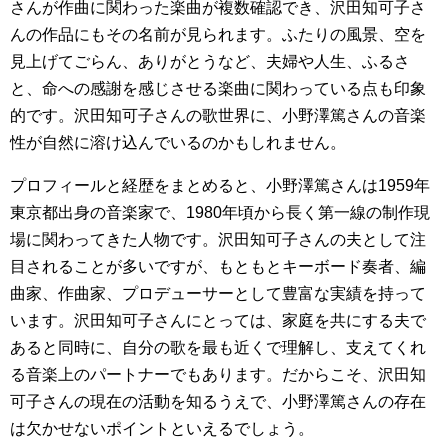
さんが作曲に関わった楽曲が複数確認でき、沢田知可子さ
んの作品にもその名前が見られます。ふたりの風景、空を
見上げてごらん、ありがとうなど、夫婦や人生、ふるさ
と、命への感謝を感じさせる楽曲に関わっている点も印象
的です。沢田知可子さんの歌世界に、小野澤篤さんの音楽
性が自然に溶け込んでいるのかもしれません。
プロフィールと経歴をまとめると、小野澤篤さんは1959年
東京都出身の音楽家で、1980年頃から長く第一線の制作現
場に関わってきた人物です。沢田知可子さんの夫として注
目されることが多いですが、もともとキーボード奏者、編
曲家、作曲家、プロデューサーとして豊富な実績を持って
います。沢田知可子さんにとっては、家庭を共にする夫で
あると同時に、自分の歌を最も近くで理解し、支えてくれ
る音楽上のパートナーでもあります。だからこそ、沢田知
可子さんの現在の活動を知るうえで、小野澤篤さんの存在
は欠かせないポイントといえるでしょう。