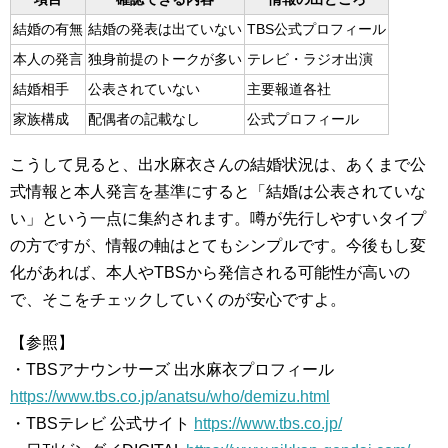
結婚の有無
結婚の発表は出ていない
TBS公式プロフィール
本人の発言
独身前提のトークが多い
テレビ・ラジオ出演
結婚相手
公表されていない
主要報道各社
家族構成
配偶者の記載なし
公式プロフィール
こうして見ると、出水麻衣さんの結婚状況は、あくまで公
式情報と本人発言を基準にすると「結婚は公表されていな
い」という一点に集約されます。噂が先行しやすいタイプ
の方ですが、情報の軸はとてもシンプルです。今後もし変
化があれば、本人やTBSから発信される可能性が高いの
で、そこをチェックしていくのが安心ですよ。
【参照】
・TBSアナウンサーズ 出水麻衣プロフィール
https://www.tbs.co.jp/anatsu/who/demizu.html
・TBSテレビ 公式サイト
https://www.tbs.co.jp/