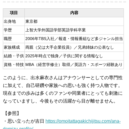
項目
内容
出身地
東京都
学歴
上智大学外国語学部英語学科卒業
職歴
2006年TBS入社／報道・情報番組など多ジャンル担当
家族構成
両親（父は大手企業役員）／兄弟姉妹の公表なし
結婚・子供
2025年時点で独身／子供に関する情報なし
資格・特技
MBA（経営学修士）取得／英語力・スポーツ経験あり
このように、出水麻衣さんはアナウンサーとしての専門性
に加えて、自己研鑽や家族への思いも強く持つ人物です。
現在までの歩みは多くのファンや同業者にとっても刺激に
なっていますし、今後もその活躍から目が離せません。
【参照】
・思い立ったが吉日
https://omoitattagakichijitsu.com/ana-
demizu-profile/