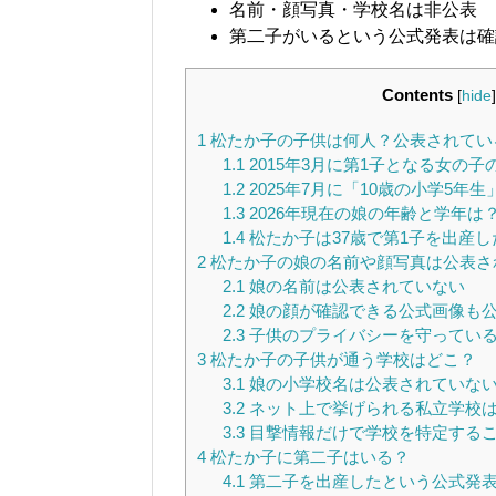
名前・顔写真・学校名は非公表
第二子がいるという公式発表は確
Contents
[
hide
]
1
松たか子の子供は何人？公表されてい
1.1
2015年3月に第1子となる女の子
1.2
2025年7月に「10歳の小学5年
1.3
2026年現在の娘の年齢と学年は
1.4
松たか子は37歳で第1子を出産し
2
松たか子の娘の名前や顔写真は公表さ
2.1
娘の名前は公表されていない
2.2
娘の顔が確認できる公式画像も
2.3
子供のプライバシーを守ってい
3
松たか子の子供が通う学校はどこ？
3.1
娘の小学校名は公表されていな
3.2
ネット上で挙げられる私立学校
3.3
目撃情報だけで学校を特定する
4
松たか子に第二子はいる？
4.1
第二子を出産したという公式発