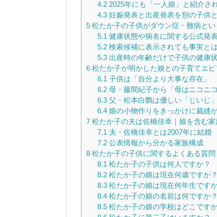
4.2
2025年にも「一人娘」と紹介さ
4.3
妊娠発表と出産発表を別の子供
5
松たか子の子供がダウン症・難病とい
5.1
健康状態や病名に関する公式発
5.2
検索候補に表示されても事実と
5.3
出産時の年齢だけで子供の健康
6
松たか子が明かした娘との子育てエピ
6.1
子供は「自分より大事な存在」
6.2
母・藤間紀子から「母はニコニ
6.3
父・松本白鸚は優しい「じいじ
6.4
娘の小物作りをきっかけに裁縫
7
松たか子の夫は佐橋佳幸｜娘を含む家
7.1
夫・佐橋佳幸とは2007年に結婚
7.2
公表情報から分かる家族構成
8
松たか子の子供に関するよくある質問
8.1
松たか子の子供は何人ですか？
8.2
松たか子の娘は現在何歳ですか
8.3
松たか子の娘は現在何年生です
8.4
松たか子の娘の名前は何ですか
8.5
松たか子の娘の学校はどこです