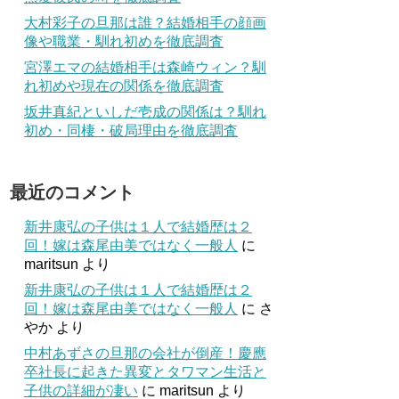
大村彩子の旦那は誰？結婚相手の顔画
像や職業・馴れ初めを徹底調査
宮澤エマの結婚相手は森崎ウィン？馴
れ初めや現在の関係を徹底調査
坂井真紀といしだ壱成の関係は？馴れ
初め・同棲・破局理由を徹底調査
最近のコメント
新井康弘の子供は１人で結婚歴は２
回！嫁は森尾由美ではなく一般人
に
maritsun
より
新井康弘の子供は１人で結婚歴は２
回！嫁は森尾由美ではなく一般人
に
さ
やか
より
中村あずさの旦那の会社が倒産！慶應
卒社長に起きた異変とタワマン生活と
子供の詳細が凄い
に
maritsun
より