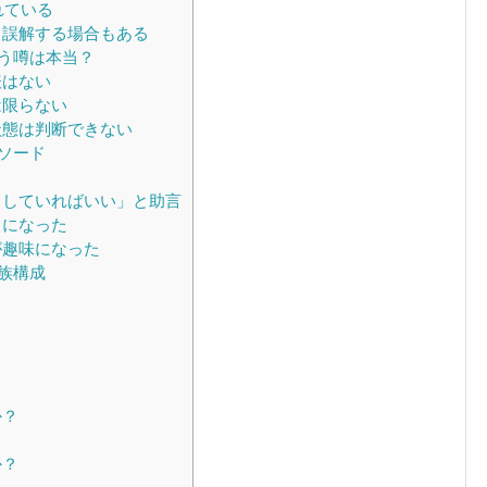
れている
と誤解する場合もある
う噂は本当？
表はない
は限らない
状態は判断できない
ソード
コしていればいい」と助言
」になった
が趣味になった
族構成
？
か？
？
か？