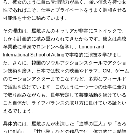
ろ、彼女のように自己管理能力が高く、強い信念を持つ女
性であればこそ、仕事とプライベートをうまく調和させる
可能性を十分に秘めています。
その理由は、屋敷さんのキャリアが非常にストイックで、
しかも計画的に積み重ねられてきたからです。彼女は高校
卒業後に単身でロンドンへ留学し、London and
International School of Actingで本格的に演技を学びまし
た。さらに、韓国のソウルアクションスクールでアクショ
ン技術を磨き、日本では数々の映画やドラマ、CM、ゲーム
のモーションアクターまでこなすなど、多彩なフィールド
で活動を広げています。このように一つ一つの仕事に全力
で取り組みながらも、長年安定して芸能活動を続けている
こと自体が、ライフバランスの取り方に長けている証とい
えるでしょう。
具体的には、屋敷さんが出演した「進撃の巨人」や「るろ
うに剣心」、「甘い鞭」などの作品では、体力的にも精神