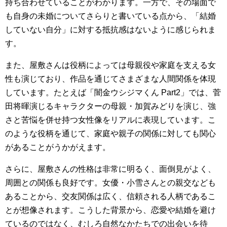
持ち合わせていることがわかります。一方で、その場面で
も自身の未婚についてさらりと書いている点から、「結婚
していない自分」に対する抵抗感はないように感じられま
す。
また、屋敷さんは役柄によっては母親役や家庭を支える女
性も演じており、作品を通じてさまざまな人間関係を体現
しています。たとえば「闇金ウシジマくん Part2」では、菅
田将暉演じるキャラクターの母親・加賀みどりを演じ、強
さと苦悩を併せ持つ女性像をリアルに表現しています。こ
のような役柄を通じて、家庭や親子の関係に対しても関心
があることがうかがえます。
さらに、屋敷さんの性格は非常に明るく、面倒見がよく、
周囲との関係も良好です。女優・小雪さんとの親交なども
あることから、交友関係は広く、信頼される人柄であるこ
とが想像されます。こうした背景から、恋愛や結婚を避け
ているのではなく、むしろ自然なかたちでの出会いを待