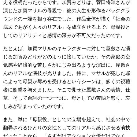
える役柄だったからです。加賀みどりは、菅田将暉さんが
演じた加賀マサルの母親で、彼の人生を形作るバックグラ
ウンドの一端を担う存在でした。作品全体が描く「社会の
底辺であがく人々のリアル」を成立させる上で、母親役と
してのリアリティと感情の深みが不可欠だったのです。
たとえば、加賀マサルのキャラクターに対して屋敷さん演
じる加賀みどりがどのように接していたか、その家庭の空
気感や経済的な苦しさがにじみ出るような演出に、屋敷さ
んのリアルな演技が光りました。特に、マサルが犯した罪
によって母親が辱めを受けるというシーンは、多くの視聴
者に衝撃を与えました。そこで見せた屋敷さんの表情、仕
草、そして台詞の一つ一つに、母としての苦悩と怒り、哀
しみが詰まっていたのです。
また、単に「母親役」としての立場を超えて、社会の中で
翻弄されるひとりの女性としてのリアルも感じさせる演技
だったことから、「さすがはアクション女優だけでなく、