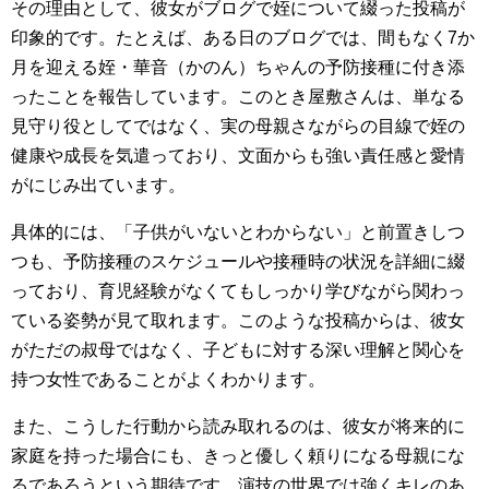
その理由として、彼女がブログで姪について綴った投稿が
印象的です。たとえば、ある日のブログでは、間もなく7か
月を迎える姪・華音（かのん）ちゃんの予防接種に付き添
ったことを報告しています。このとき屋敷さんは、単なる
見守り役としてではなく、実の母親さながらの目線で姪の
健康や成長を気遣っており、文面からも強い責任感と愛情
がにじみ出ています。
具体的には、「子供がいないとわからない」と前置きしつ
つも、予防接種のスケジュールや接種時の状況を詳細に綴
っており、育児経験がなくてもしっかり学びながら関わっ
ている姿勢が見て取れます。このような投稿からは、彼女
がただの叔母ではなく、子どもに対する深い理解と関心を
持つ女性であることがよくわかります。
また、こうした行動から読み取れるのは、彼女が将来的に
家庭を持った場合にも、きっと優しく頼りになる母親にな
るであろうという期待です。演技の世界では強くキレのあ