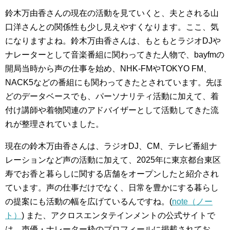
鈴木万由香さんの現在の活動を見ていくと、夫とされる山
口洋さんとの関係性も少し見えやすくなります。ここ、気
になりますよね。鈴木万由香さんは、もともとラジオDJや
ナレーターとして音楽番組に関わってきた人物で、bayfmの
開局当時から声の仕事を始め、NHK-FMやTOKYO FM、
NACK5などの番組にも関わってきたとされています。先ほ
どのデータベースでも、パーソナリティ活動に加えて、着
付け講師や着物関連のアドバイザーとして活動してきた流
れが整理されていました。
現在の鈴木万由香さんは、ラジオDJ、CM、テレビ番組ナ
レーションなど声の活動に加えて、2025年に東京都台東区
寿でお香と暮らしに関する店舗をオープンしたと紹介され
ています。声の仕事だけでなく、日常を豊かにする暮らし
の提案にも活動の幅を広げているんですね。(
note（ノー
ト）
) また、アクロスエンタテインメントの公式サイトで
は、声優・ナレーター枠のプロフィールに掲載されてお