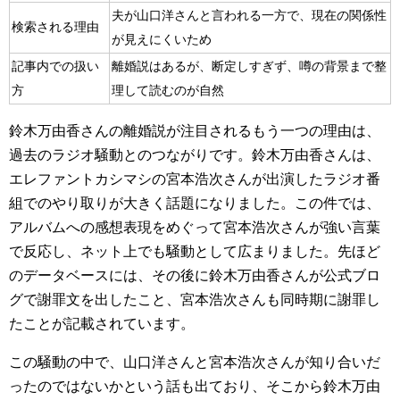
夫が山口洋さんと言われる一方で、現在の関係性
検索される理由
が見えにくいため
記事内での扱い
離婚説はあるが、断定しすぎず、噂の背景まで整
方
理して読むのが自然
鈴木万由香さんの離婚説が注目されるもう一つの理由は、
過去のラジオ騒動とのつながりです。鈴木万由香さんは、
エレファントカシマシの宮本浩次さんが出演したラジオ番
組でのやり取りが大きく話題になりました。この件では、
アルバムへの感想表現をめぐって宮本浩次さんが強い言葉
で反応し、ネット上でも騒動として広まりました。先ほど
のデータベースには、その後に鈴木万由香さんが公式ブロ
グで謝罪文を出したこと、宮本浩次さんも同時期に謝罪し
たことが記載されています。
この騒動の中で、山口洋さんと宮本浩次さんが知り合いだ
ったのではないかという話も出ており、そこから鈴木万由