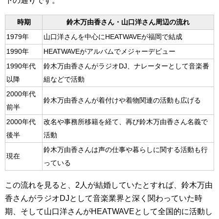
下の通りです。
時期
鈴木万由香さん・山口洋さん周辺の流れ
1979年
山口洋さんを中心にHEATWAVEが福岡で結成
1990年
HEATWAVEがアルバムでメジャーデビュー
1990年代
鈴木万由香さんがラジオDJ、ナレーターとして音楽番
以降
組などで活動
2000年代
鈴木万由香さんが着付けや着物関連の活動も広げる
前半
2000年代
改名や事務所移籍を経て、再び鈴木万由香さん名義で
後半
活動
鈴木万由香さんは声の仕事や暮らしに関する活動も行
現在
っている
この流れを見ると、2人が結婚していたとすれば、鈴木万由
香さんがラジオDJとして音楽業界と深く関わっていた時
期、そして山口洋さんがHEATWAVEとして全国的に活動し