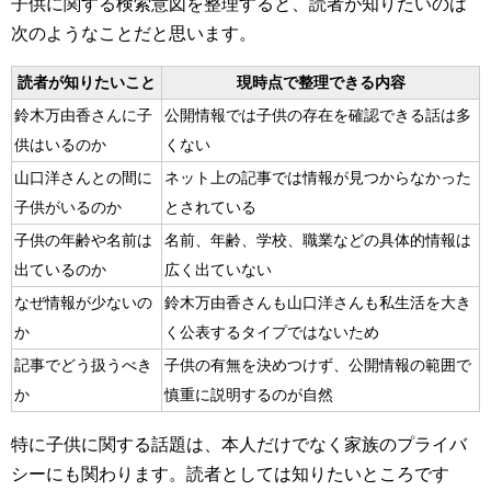
子供に関する検索意図を整理すると、読者が知りたいのは
次のようなことだと思います。
読者が知りたいこと
現時点で整理できる内容
鈴木万由香さんに子
公開情報では子供の存在を確認できる話は多
供はいるのか
くない
山口洋さんとの間に
ネット上の記事では情報が見つからなかった
子供がいるのか
とされている
子供の年齢や名前は
名前、年齢、学校、職業などの具体的情報は
出ているのか
広く出ていない
なぜ情報が少ないの
鈴木万由香さんも山口洋さんも私生活を大き
か
く公表するタイプではないため
記事でどう扱うべき
子供の有無を決めつけず、公開情報の範囲で
か
慎重に説明するのが自然
特に子供に関する話題は、本人だけでなく家族のプライバ
シーにも関わります。読者としては知りたいところです