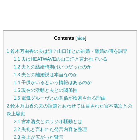
Contents
[
hide
]
1
鈴木万由香の夫は誰？山口洋との結婚・離婚の噂を調査
1.1
夫はHEATWAVEの山口洋と言われている
1.2
夫との結婚時期はいつだったのか
1.3
夫との離婚説は本当なのか
1.4
子供がいるという情報はあるのか
1.5
現在の活動と夫との関係性
1.6
電気グルーヴとの関係が検索される理由
2
鈴木万由香の夫の話題とあわせて注目された宮本浩次との
炎上騒動
2.1
宮本浩次とのラジオ騒動とは
2.2
失礼と言われた発言内容を整理
2.3
炎上が広がった背景