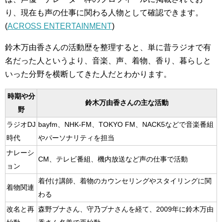
り、現在も声の仕事に関わる人物として確認できます。
(
ACROSS ENTERTAINMENT
)
鈴木万由香さんの活動歴を整理すると、単に昔ラジオで有
名だった人というより、音楽、声、着物、香り、暮らしと
いった分野を横断してきた人だとわかります。
時期や分
鈴木万由香さんの主な活動
野
ラジオDJ
bayfm、NHK-FM、TOKYO FM、NACK5などで音楽番組
時代
やパーソナリティを担当
ナレーシ
CM、テレビ番組、機内放送など声の仕事で活動
ョン
着付け講師、着物のカウンセリングやスタイリングに関
着物関連
わる
改名と再
森野ブナさん、守乃ブナさんを経て、2009年に鈴木万由