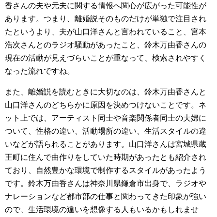
香さんの夫や元夫に関する情報へ関心が広がった可能性が
あります。つまり、離婚説そのものだけが単独で注目され
たというより、夫が山口洋さんと言われていること、宮本
浩次さんとのラジオ騒動があったこと、鈴木万由香さんの
現在の活動が見えづらいことが重なって、検索されやすく
なった流れですね。
また、離婚説を読むときに大切なのは、鈴木万由香さんと
山口洋さんのどちらかに原因を決めつけないことです。ネ
ット上では、アーティスト同士や音楽関係者同士の夫婦に
ついて、性格の違い、活動場所の違い、生活スタイルの違
いなどが語られることがあります。山口洋さんは宮城県蔵
王町に住んで曲作りをしていた時期があったとも紹介され
ており、自然豊かな環境で制作するスタイルがあったよう
です。鈴木万由香さんは神奈川県鎌倉市出身で、ラジオや
ナレーションなど都市部の仕事と関わってきた印象が強い
ので、生活環境の違いを想像する人もいるかもしれませ