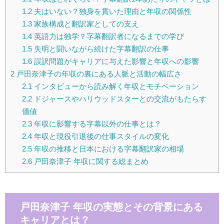
1.2
夫はいない？独身を貫いた理由と年収の関係性
1.3
家族構成と翻訳家としての支え
1.4
英語力は独学？字幕翻訳者になるまでの学び
1.5
失明と闘いながら続けた字幕翻訳の仕事
1.6
誤訳問題がキャリアに与えた影響と年収への影響
2
戸田奈津子の年収の裏にある人脈と活動の幅広さ
2.1
インタビューから読み解く年収とモチベーション
2.2
ドジャースやハリウッドスターとの交流がもたらす
価値
2.3
年収に影響する字幕以外の仕事とは？
2.4
年収と現役引退後の仕事スタイルの変化
2.5
年収の推移と日本における字幕翻訳家の相場
2.6
戸田奈津子 年収に関する総まとめ
戸田奈津子 年収の実態とその背景にある
キャリアとは？