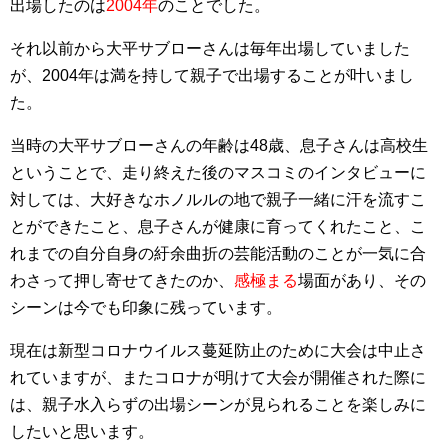
出場したのは
2004年
のことでした。
それ以前から大平サブローさんは毎年出場していました
が、2004年は満を持して親子で出場することが叶いまし
た。
当時の大平サブローさんの年齢は48歳、息子さんは高校生
ということで、走り終えた後のマスコミのインタビューに
対しては、大好きなホノルルの地で親子一緒に汗を流すこ
とができたこと、息子さんが健康に育ってくれたこと、こ
れまでの自分自身の紆余曲折の芸能活動のことが一気に合
わさって押し寄せてきたのか、
感極まる
場面があり、その
シーンは今でも印象に残っています。
現在は新型コロナウイルス蔓延防止のために大会は中止さ
れていますが、またコロナが明けて大会が開催された際に
は、親子水入らずの出場シーンが見られることを楽しみに
したいと思います。