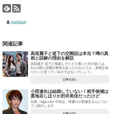
maritsun
関連記事
高垣麗子と堤下の交際説は本当？噂の真
相と誤解の理由を解説
高垣麗子 堤下と検索してたどり着いた方の多くは、
2人の間に交際の事実があったのかどうか、真相を知
りたいと思っているのではないでしょう...
記事を読む
小西遼生は結婚していない！相手候補は
貫地谷しほりか肘井美佳だったけど
出典：eiga.com 今回は、俳優の小西遼生さんについ
てご紹介します。
記事を読む