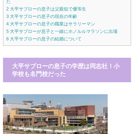
た
2
大平サブローの息子は父親似で優等生
3
大平サブローの息子の現在の年齢
4
大平サブローの息子の職業はサラリーマン
5
大平サブローが息子と一緒にホノルルマラソンに出場
6
大平サブローの息子の結婚について
大平サブローの息子の学歴は同志社！小
学校も名門校だった