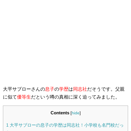
大平サブローさんの
息子
の
学歴
は
同志社
だそうです。父親
に似て
優等生
だという噂の真相に深く迫ってみました。
Contents
[
hide
]
1
大平サブローの息子の学歴は同志社！小学校も名門校だっ