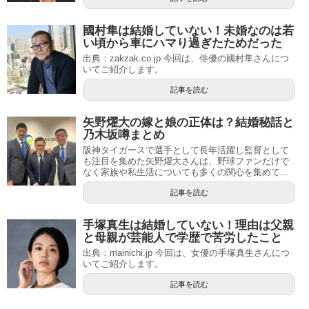
國村隼は結婚していない！未婚なのは若
い頃から車にハマり過ぎたためだった
出典：zakzak.co.jp 今回は、俳優の國村隼さんにつ
いてご紹介します。
記事を読む
矢野燿大の嫁と娘の正体は？結婚秘話と
乃木坂噂まとめ
阪神タイガースで選手として長年活躍し監督として
も注目を集めた矢野燿大さんは、野球ファンだけで
なく家族や私生活についても多くの関心を集めて...
記事を読む
手塚真生は結婚していない！理由は父親
と母親が芸能人で学歴で苦労したこと
出典：mainichi.jp 今回は、女優の手塚真生さんにつ
いてご紹介します。
記事を読む