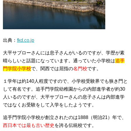
出典：
fkd.co.jp
大平サブローさんには息子さんがいるのですが、学歴が素
晴らしいと話題になっています。通っていた小学校は
追手
門学院小学校
で、関西では屈指の
名門校
です。
１学年は約140人程度ですので、小学校受験界でも狭き門と
して有名です。追手門学院幼稚園からの内部進学者が約30
人いるのですが、大平サブローさんの息子さんは内部進学
ではなくお受験をして入学をしたようです。
追手門学院小学校が創立されたのは1888（明治21）年で、
西日本では最も古い歴史
を誇る伝統校です。