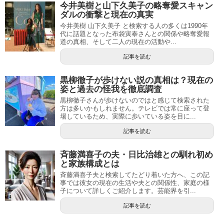
今井美樹と山下久美子の略奪愛スキャン
ダルの衝撃と現在の真実
今井美樹 山下久美子 と検索する人の多くは1990年
代に話題となった布袋寅泰さんとの関係や略奪愛報
道の真相、そして二人の現在の活動や...
記事を読む
黒柳徹子が歩けない説の真相は？現在の
姿と過去の怪我を徹底調査
黒柳徹子さんが歩けないのではと感じて検索された
方は多いかもしれません。テレビでは常に座って登
場しているため、実際に歩いている姿を目に...
記事を読む
斉藤満喜子の夫・日比治雄との馴れ初め
と家族構成とは
斉藤満喜子夫と検索してたどり着いた方へ、この記
事では彼女の現在の生活や夫との関係性、家庭の様
子について詳しくご紹介します。芸能界を引...
記事を読む