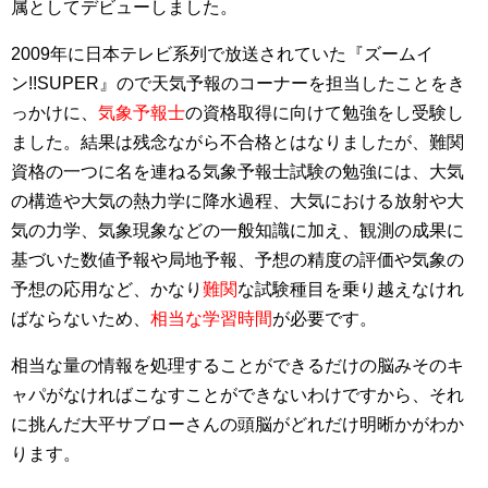
属としてデビューしました。
2009年に日本テレビ系列で放送されていた『ズームイ
ン!!SUPER』ので天気予報のコーナーを担当したことをき
っかけに、
気象予報士
の資格取得に向けて勉強をし受験し
ました。結果は残念ながら不合格とはなりましたが、難関
資格の一つに名を連ねる気象予報士試験の勉強には、大気
の構造や大気の熱力学に降水過程、大気における放射や大
気の力学、気象現象などの一般知識に加え、観測の成果に
基づいた数値予報や局地予報、予想の精度の評価や気象の
予想の応用など、かなり
難関
な試験種目を乗り越えなけれ
ばならないため、
相当な学習時間
が必要です。
相当な量の情報を処理することができるだけの脳みそのキ
ャパがなければこなすことができないわけですから、それ
に挑んだ大平サブローさんの頭脳がどれだけ明晰かがわか
ります。