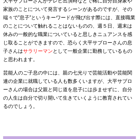
大平サブローさんがテレビ出演時などで稀に自分自身家や
家族のことについて発言するシーンがあるのですが、その
端々で”息子”というキーワードが飛び出す際には、直接職業
のことについて触れることはないものの、週５日、週末は
休みの一般的な職業についていると思しきニュアンスを感
じ取ることができますので、恐らく大平サブローさんの息
子さんは
サラリーマン
として一般企業に勤務しているもの
と思われます。
芸能人のご子息の中には、親の七光りで芸能活動や芸能関
連の企業に就職している人も数多くいますが、大平サブロ
ーさんの場合は父親と同じ道を息子には歩ませずに、自分
の人生は自分で切り開いて生きていくように教育されてい
るのでしょう。