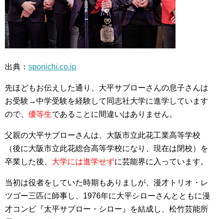
出典：
sponichi.co.jp
先ほどもお伝えした通り、大平サブローさんの息子さんは
お受験→中学受験を経験して同志社大学に進学しています
ので、
優等生
であることに間違いはありません。
父親の大平サブローさんは、大阪市立此花工業高等学校
（後に大阪市立此花総合高等学校になり、現在は閉校）を
卒業した後、
大学には進学せず
に芸能界に入っています。
当初は役者をしていた時期もありましが、漫才トリオ・レ
ツゴー三匹に師事し、1976年に大平シローさんとともに漫
才コンビ『太平サブロー・シロー』を結成し、松竹芸能所