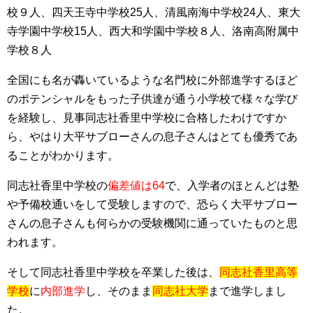
校９人、四天王寺中学校25人、清風南海中学校24人、東大
寺学園中学校15人、西大和学園中学校８人、洛南高附属中
学校８人
全国にも名が轟いているような名門校に外部進学するほど
のポテンシャルをもった子供達が通う小学校で様々な学び
を経験し、見事同志社香里中学校に合格したわけですか
ら、やはり大平サブローさんの息子さんはとても優秀であ
ることがわかります。
同志社香里中学校の
偏差値は64
で、入学者のほとんどは塾
や予備校通いをして受験しますので、恐らく大平サブロー
さんの息子さんも何らかの受験機関に通っていたものと思
われます。
そして同志社香里中学校を卒業した後は、
同志社香里高等
学校
に
内部進学
し、そのまま
同志社大学
まで進学しまし
た。