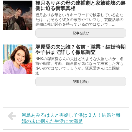
観月ありさの母の逮捕劇と家族崩壊の裏
側に迫る衝撃真相
観月ありさ母というキーワードで検索しているあな
たは、おそらく彼女の家族や生い立ち、芸能活動の
裏側に強い関心を持っているのではないでし...
記事を読む
塚原愛の夫は誰？名前・職業・結婚時期
や子供まで詳しく徹底調査
NHKの塚原愛さんの夫はどのような人物なのか、名
前や職業、年齢、顔画像が気になって検索した方も
多いのではないでしょうか。塚原愛さんは全国放
送...
記事を読む
河島あみるは夫と再婚し子供は３人！結婚と離
婚の末に掴んだ生活に大満足