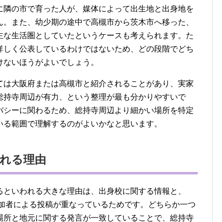
に隣の市で育った人が、媒体によって出生地と出身地を
ん。また、幼少期の途中で高槻市から茨木市へ移った、
主な生活圏としていたというケースも考えられます。た
詳しく公表しているわけではないため、どの段階でどち
けないほうがよいでしょう。
ては大阪府または高槻市と紹介されることがあり、実家
総持寺周辺が有力、という整理が最も分かりやすいで
バシーに関わるため、総持寺周辺より細かい場所を特定
いる範囲で理解するのがよいかなと思います。
れる理由
るといわれる大きな理由は、出身校に関する情報と、
参加者による投稿が重なっているためです。どちらか一つ
場所と地元に関する発言が一致していることで、総持寺