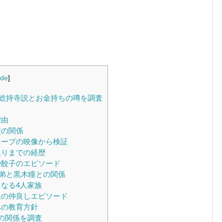
ide
]
総持寺説とお金持ちの噂を調査
？
理由
校の関係
クープの映像から検証
入りまでの経歴
や餃子のエピソード
弟と黒木瞳との関係
なる4人家族
娘の仲良しエピソード
への教育方針
の関係を調査