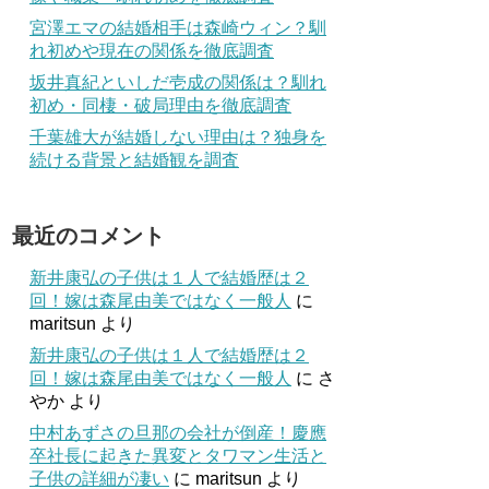
宮澤エマの結婚相手は森崎ウィン？馴
れ初めや現在の関係を徹底調査
坂井真紀といしだ壱成の関係は？馴れ
初め・同棲・破局理由を徹底調査
千葉雄大が結婚しない理由は？独身を
続ける背景と結婚観を調査
最近のコメント
新井康弘の子供は１人で結婚歴は２
回！嫁は森尾由美ではなく一般人
に
maritsun
より
新井康弘の子供は１人で結婚歴は２
回！嫁は森尾由美ではなく一般人
に
さ
やか
より
中村あずさの旦那の会社が倒産！慶應
卒社長に起きた異変とタワマン生活と
子供の詳細が凄い
に
maritsun
より