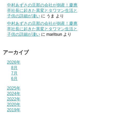
中村あずさの旦那の会社が倒産！慶應
卒社長に起きた異変とタワマン生活と
子供の詳細が凄い
に
うま
より
中村あずさの旦那の会社が倒産！慶應
卒社長に起きた異変とタワマン生活と
子供の詳細が凄い
に
maritsun
より
アーカイブ
2026年
8月
7月
6月
2025年
2024年
2022年
2020年
2019年