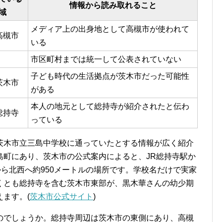
情報から読み取れること
域
メディア上の出身地として高槻市が使われて
高槻市
いる
市区町村までは統一して公表されていない
子ども時代の生活拠点が茨木市だった可能性
茨木市
がある
本人の地元として総持寺が紹介されたと伝わ
総持寺
っている
茨木市立三島中学校に通っていたとする情報が広く紹介
島町にあり、茨木市の公式案内によると、JR総持寺駅か
から北西へ約950メートルの場所です。学校名だけで実家
くとも総持寺を含む茨木市東部が、黒木華さんの幼少期
ます。(
茨木市公式サイト
)
のでしょうか。総持寺周辺は茨木市の東側にあり、高槻