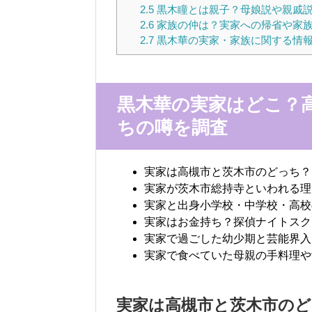
2.5
黒木瞳とは親子？母娘説や親戚
2.6
家族の仲は？実家への帰省や家
2.7
黒木華の実家・家族に関する情
黒木華の実家はどこ？
ちの噂を調査
実家は高槻市と茨木市のどっち？
実家が茨木市総持寺といわれる理
実家と出身小学校・中学校・高校
実家はお金持ち？探偵ナイトスク
実家で過ごした幼少期と芸能界入
実家で食べていた母親の手料理や
実家は高槻市と茨木市のど