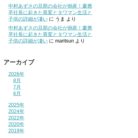
中村あずさの旦那の会社が倒産！慶應
卒社長に起きた異変とタワマン生活と
子供の詳細が凄い
に
うま
より
中村あずさの旦那の会社が倒産！慶應
卒社長に起きた異変とタワマン生活と
子供の詳細が凄い
に
maritsun
より
アーカイブ
2026年
8月
7月
6月
2025年
2024年
2022年
2020年
2019年