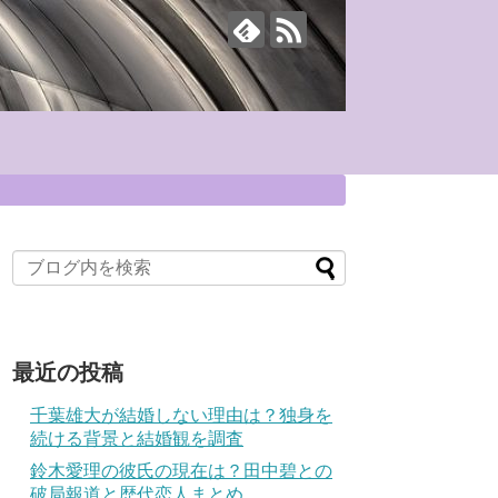
最近の投稿
千葉雄大が結婚しない理由は？独身を
続ける背景と結婚観を調査
鈴木愛理の彼氏の現在は？田中碧との
破局報道と歴代恋人まとめ