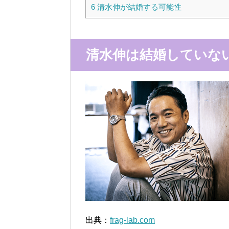
6
清水伸が結婚する可能性
清水伸は結婚していな
出典：
frag-lab.com