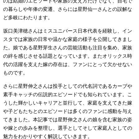
のは結婚のエピソードや家族の支え方だけでなく、自宅で
の暮らしや年俸の変遷、さらには星野仙一さんとの誤解な
ど多岐にわたります。
坂口美津穂さんはミスユニバース日本代表を経験し、イン
スタでは家族の日常や温かな家庭の様子を公開してきまし
た。娘である星野芽生さんの芸能活動も注目を集め、家族
の絆を感じさせる話題となっています。またオリックス時
代の活躍を支えた嫁の存在は、ファンにとって欠かせない
ものです。
さらに星野伸之さんは投手としての代名詞であるカーブや
素手キャッチの伝説的エピソードでも知られています。こ
うした輝かしいキャリアと並行して、家庭を支えてきた嫁
や子どもたちとのエピソードは多くのファンに感動を与え
てきました。本記事では星野伸之さんの娘を含む家族の姿
や嫁との歩みを整理し、選手としてそして家庭人としての
魅力をわかりやすく解説していきます。