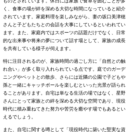
ものとされています。休日には家族で食卓を囲むことが多
く、食事の場が絆を深める大切な時間になっていると紹介
されています。家庭料理を楽しみながら、妻の坂口美津穂
さんと子どもたちとの会話を大事にしているといわれてい
ます。また、家庭内ではスポーツの話題だけでなく、日常
的な出来事や将来の夢について話す場として、家族の成長
を共有している様子が伺えます。
特に注目されるのが、家族時間の過ごし方に「自然との触
れ合い」が多く取り入れられている点です。庭でのガーデ
ニングやペットとの散歩、さらには近隣の公園で子どもや
孫と一緒にキャッチボールを楽しむといった光景が語られ
ることがあります。自宅は単なる生活の場ではなく、星野
さんにとって家族との絆を深める大切な空間であり、現役
時代に積み重ねてきた努力や苦労を癒やす場でもあるとい
えるでしょう。
また、自宅に関する噂として「現役時代に築いた堅実な資