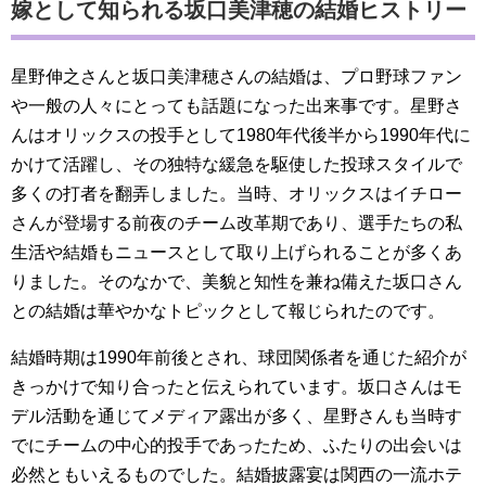
嫁として知られる坂口美津穂の結婚ヒストリー
星野伸之さんと坂口美津穂さんの結婚は、プロ野球ファン
や一般の人々にとっても話題になった出来事です。星野さ
んはオリックスの投手として1980年代後半から1990年代に
かけて活躍し、その独特な緩急を駆使した投球スタイルで
多くの打者を翻弄しました。当時、オリックスはイチロー
さんが登場する前夜のチーム改革期であり、選手たちの私
生活や結婚もニュースとして取り上げられることが多くあ
りました。そのなかで、美貌と知性を兼ね備えた坂口さん
との結婚は華やかなトピックとして報じられたのです。
結婚時期は1990年前後とされ、球団関係者を通じた紹介が
きっかけで知り合ったと伝えられています。坂口さんはモ
デル活動を通じてメディア露出が多く、星野さんも当時す
でにチームの中心的投手であったため、ふたりの出会いは
必然ともいえるものでした。結婚披露宴は関西の一流ホテ