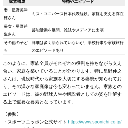
家族構成
特徴やエピソード
妻・星野美津
ミス・ユニバース日本代表経験。家庭を支える存在
穂さん
長女・星野芽
芸能活動を展開。雑誌やメディアに出演
生さん
その他の子ど
詳細は多く語られていないが、学校行事や家族旅行
も
のエピソードあり
このように、家族全員がそれぞれの役割を持ちながら支え
合い、家庭を築いていることが分かります。特に星野伸之
さんは、現役時代から家族を大切にする姿勢が知られてお
り、その温かな家庭像は今も変わっていません。家族との
エピソードは、彼の野球人生や解説者としての姿を理解す
る上で重要な要素となっています。
【参照】
・スポーツニッポン公式サイト
https://www.sponichi.co.jp/