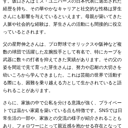
す。坂口さんはミス・ユニバースの日本代表に選出された
経歴を持ち、その華やかなキャリアと社交的な性格は芽生
さんにも影響を与えているといえます。母親が築いてきた
人脈や社会的な経験は、芽生さんの活動にも間接的に役立
っているとされます。
父の星野伸之さんは、プロ野球でオリックスや阪神など複
数の球団で活躍した左腕投手として有名で、特にカーブを
武器に数々の打者を抑えてきた実績があります。その父の
姿を間近で見て育った芽生さんは、努力や忍耐の大切さを
幼いころから学んできました。これは芸能の世界で活動す
る際にも、困難を乗り越える力として生かされていると語
られることがあります。
さらに、家族の中で公私を分ける意識が強く、プライベー
トでは温かい家庭を築いている点も特徴です。SNSでは日
常生活の一部や、家族との交流の様子が紹介されることも
あり、フォロワーにとって親近感を抱かせる存在となって