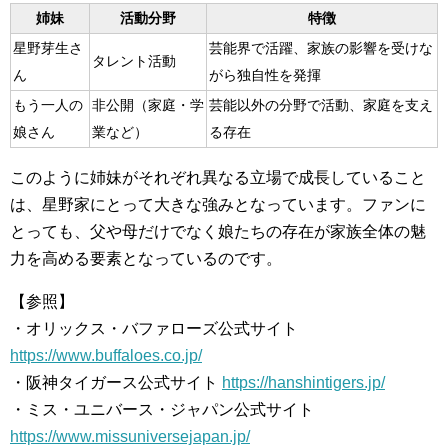
姉妹
活動分野
特徴
星野芽生さ
芸能界で活躍、家族の影響を受けな
タレント活動
ん
がら独自性を発揮
もう一人の
非公開（家庭・学
芸能以外の分野で活動、家庭を支え
娘さん
業など）
る存在
このように姉妹がそれぞれ異なる立場で成長していること
は、星野家にとって大きな強みとなっています。ファンに
とっても、父や母だけでなく娘たちの存在が家族全体の魅
力を高める要素となっているのです。
【参照】
・オリックス・バファローズ公式サイト
https://www.buffaloes.co.jp/
・阪神タイガース公式サイト
https://hanshintigers.jp/
・ミス・ユニバース・ジャパン公式サイト
https://www.missuniversejapan.jp/