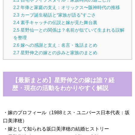
2.2
年俸と家庭の支え：オリックス〜阪神時代の推移
2.3
カーブ誕生秘話と“家族が語る”すごさ
2.4
素手キャッチの伝説と嫁が見た舞台裏
2.5
星野仙一との関係は？名前が似ていて生まれる誤解
を整理
2.6
嫁への感謝と支え：名言・逸話まとめ
2.7
星野伸之の嫁との歩みと家族のまとめ
【最新まとめ】星野伸之の嫁は誰？経
歴・現在の活動をわかりやすく解説
・嫁のプロフィール（1988ミス・ユニバース日本代表：坂
口美津穂）
・嫁として知られる坂口美津穂の結婚ヒストリー