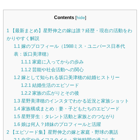
Contents
[
hide
]
1
【最新まとめ】星野伸之の嫁は誰？経歴・現在の活動をわ
かりやすく解説
1.1
嫁のプロフィール（1988ミス・ユニバース日本代
表：坂口美津穂）
1.1.1
家庭に入ってからの歩み
1.1.2
芸能や社会活動への関心
1.2
嫁として知られる坂口美津穂の結婚ヒストリー
1.2.1
結婚生活のエピソード
1.2.2
家族の広がりとその後
1.3
星野美津穂のインスタでわかる近況と家族ショット
1.4
家族構成まとめ：妻・子どもたちのエピソード
1.5
星野芽生：タレント活動と家族とのつながり
1.6
娘は何人？姉妹のプロフィールと活躍
2
【エピソード集】星野伸之の嫁と家庭・野球の裏話
2.1
自宅やライフスタイル：家族時間の過ごし方