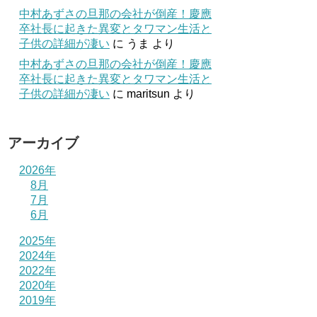
中村あずさの旦那の会社が倒産！慶應
卒社長に起きた異変とタワマン生活と
子供の詳細が凄い
に
うま
より
中村あずさの旦那の会社が倒産！慶應
卒社長に起きた異変とタワマン生活と
子供の詳細が凄い
に
maritsun
より
アーカイブ
2026年
8月
7月
6月
2025年
2024年
2022年
2020年
2019年