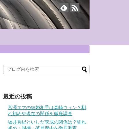
最近の投稿
宮澤エマの結婚相手は森崎ウィン？馴
れ初めや現在の関係を徹底調査
坂井真紀といしだ壱成の関係は？馴れ
初め・同棲・破局理由を徹底調査