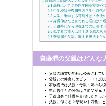
2
齋藤潤は父親の支えで成長？学歴やプ
2.1
高校はどこ？静岡学園高校説や
2.2
中学校は神奈川県内？学生時代
2.3
大学に進学する可能性は？今後
2.4
身長伸びたと言われる理由は？
2.5
子役時代から現在までの出演作
2.6
似てる芸能人は誰？透明感のあ
2.7
齋藤潤の父親に関する総括まと
齋藤潤の父親はどんな
父親の職業や年齢は公表されてい
父親との仲良しエピソード！反抗
家族構成は父親・母親・姉の4人
中西哲生との関係は？伯父が元サ
子役出身？俳優を目指したきっか
父親に似てる？母親や中西哲生と