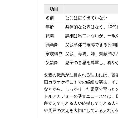
項目
名前
公には広く出ていない
年齢
具体的な公表はなく、40代
職業
詳細は出ていないが、一般
顔画像
父親単体で確認できる公開
家族構成
父親、母親、姉、齋藤潤さ
父親像
息子の意思を尊重し、穏や
父親の職業が注目される理由には、齋
画カラオケ行こ！での繊細な演技、イ
などから、しっかりした家庭で育った
トルアカデミーの受賞ニュースでは、
段支えてくれる人や応援してくれる人
や周囲の支えを大切にしている人柄が