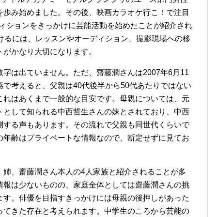
を歩み始めました。その後、映画カラオケ行こ！で注目
ーディションをきっかけに芸能活動を始めたことが紹介され
続けるには、レッスンやオーディション、撮影現場への移
トがかなり大切になります。
字は出ていません。ただ、齋藤潤さんは2007年6月11
で考えると、父親は40代後半から50代あたりではない
これはあくまで一般的な目安です。母親については、元
トとして知られる中西哲生さんの妹とされており、中西
測する声もあります。その流れで父親も同世代くらいで
の年齢はプライベートな情報なので、断定せずに見てお
、姉、齋藤潤さん本人の4人家族と紹介されることが多
情報は少ないものの、家庭全体としては齋藤潤さんの挑
ます。俳優を目指すきっかけには母親の後押しがあった
ってきた存在と考えられます。中学生のころから芸能の