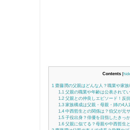
Contents
[
hid
1
齋藤潤の父親はどんな人？職業や家族
1.1
父親の職業や年齢は公表されて
1.2
父親との仲良しエピソード！反
1.3
家族構成は父親・母親・姉の4人
1.4
中西哲生との関係は？伯父が元
1.5
子役出身？俳優を目指したきっ
1.6
父親に似てる？母親や中西哲生