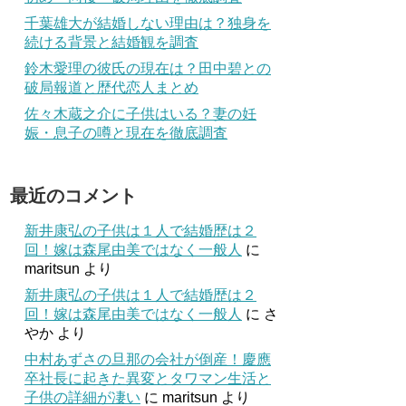
千葉雄大が結婚しない理由は？独身を
続ける背景と結婚観を調査
鈴木愛理の彼氏の現在は？田中碧との
破局報道と歴代恋人まとめ
佐々木蔵之介に子供はいる？妻の妊
娠・息子の噂と現在を徹底調査
最近のコメント
新井康弘の子供は１人で結婚歴は２
回！嫁は森尾由美ではなく一般人
に
maritsun
より
新井康弘の子供は１人で結婚歴は２
回！嫁は森尾由美ではなく一般人
に
さ
やか
より
中村あずさの旦那の会社が倒産！慶應
卒社長に起きた異変とタワマン生活と
子供の詳細が凄い
に
maritsun
より