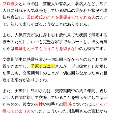
プロ彼女
というのは、芸能人や有名人、著名人など、常に
人目に触れる人気商売をしている彼氏の置かれた状況や現
状を察知し、
常に彼氏のことを最優先してくれる人
のこと
で、決して出しゃばるようなことはありません。
また、人気商売が故に身も心も疲れ果てた状態で帰宅する
彼氏のために、いつも完璧な家事でサポートし、彼女自身
からは
機嫌をとってもらうことを望まない
のも特徴です。
交際期間中に熱愛報道が一切出回らなかったのもこれで納
得できますし、
千原ジュニア
さんが（プロ彼女と）結婚し
た際にも、交際期間中のことが一切出回らなかった点と相
通ずる部分がありますね。
また、実際に川島明さんは、交際期間中の約２年間、親し
い芸人仲間に対して交際していることを明らかにしてはい
たものの、彼女の
素性
や相手との
関係
については
ほとんど
喋っていません
でした。こういった川島明さんの言動から