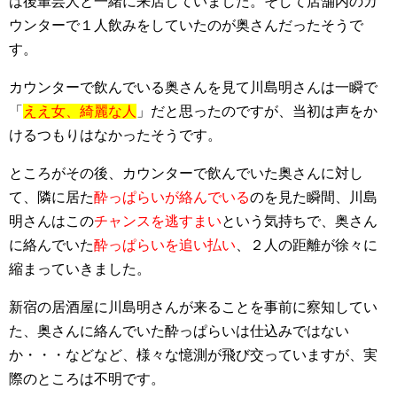
は後輩芸人と一緒に来店していました。そして店舗内のカ
ウンターで１人飲みをしていたのが奥さんだったそうで
す。
カウンターで飲んでいる奥さんを見て川島明さんは一瞬で
「
ええ女、綺麗な人
」だと思ったのですが、当初は声をか
けるつもりはなかったそうです。
ところがその後、カウンターで飲んでいた奥さんに対し
て、隣に居た
酔っぱらいが絡んでいる
のを見た瞬間、川島
明さんはこの
チャンスを逃すまい
という気持ちで、奥さん
に絡んでいた
酔っぱらいを追い払い
、２人の距離が徐々に
縮まっていきました。
新宿の居酒屋に川島明さんが来ることを事前に察知してい
た、奥さんに絡んでいた酔っぱらいは仕込みではない
か・・・などなど、様々な憶測が飛び交っていますが、実
際のところは不明です。