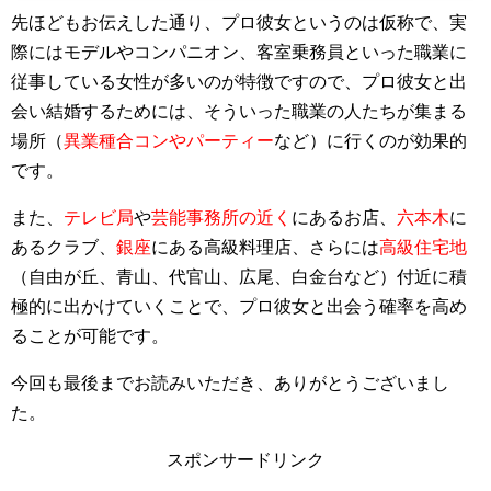
先ほどもお伝えした通り、プロ彼女というのは仮称で、実
際にはモデルやコンパニオン、客室乗務員といった職業に
従事している女性が多いのが特徴ですので、プロ彼女と出
会い結婚するためには、そういった職業の人たちが集まる
場所（
異業種合コンやパーティー
など）に行くのが効果的
です。
また、
テレビ局
や
芸能事務所の近く
にあるお店、
六本木
に
あるクラブ、
銀座
にある高級料理店、さらには
高級住宅地
（自由が丘、青山、代官山、広尾、白金台など）
付近に積
極的に出かけていくことで、プロ彼女と出会う確率を高め
ることが可能です。
今回も最後までお読みいただき、ありがとうございまし
た。
スポンサードリンク