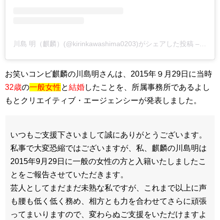
川島 明（麒麟）(@kirinkawashima0203)がシェアした投稿 –
201
お笑いコンビ麒麟の川島明さんは、2015年９月29日に当時
32歳
の
一般女性
と
結婚
したことを、所属事務所であるよし
もとクリエイティブ・エージェンシーが発表しました。
いつもご支援下さいまして誠にありがとうございます。
私事で大変恐縮ではございますが、私、麒麟の川島明は
2015年9月29日に一般の女性の方と入籍いたしましたこ
とをご報告させていただきます。
芸人としてまだまだ未熟な私ですが、これまで以上に声
も腰も低く低く務め、相方とも力を合わせてさらに頑張
ってまいりますので、変わらぬご支援をいただけますよ