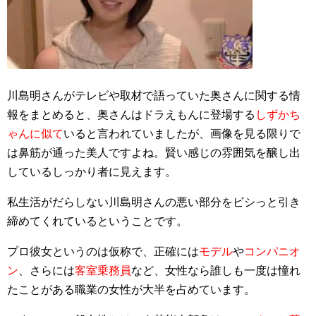
川島明さんがテレビや取材で語っていた奥さんに関する情
報をまとめると、奥さんはドラえもんに登場する
しずかち
ゃんに似て
いると言われていましたが、画像を見る限りで
は鼻筋が通った美人ですよね。
賢い感じの雰囲気を醸し出
しているしっかり者に見えます。
私生活がだらしない川島明さんの悪い部分をビシっと引き
締めてくれているということです。
プロ彼女というのは仮称で、正確には
モデル
や
コンパニオ
ン
、さらには
客室乗務員
など、女性なら誰しも一度は憧れ
たことがある職業の女性が大半を占めています。