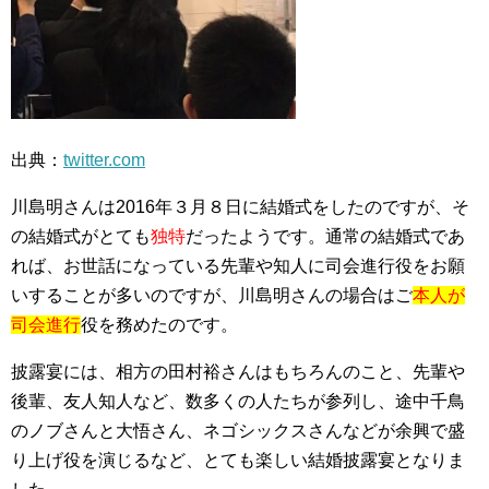
出典：
twitter.com
川島明さんは2016年３月８日に結婚式をしたのですが、そ
の結婚式がとても
独特
だったようです。通常の結婚式であ
れば、お世話になっている先輩や知人に司会進行役をお願
いすることが多いのですが、川島明さんの場合はご
本人が
司会進行
役を務めたのです。
披露宴には、相方の田村裕さんはもちろんのこと、先輩や
後輩、友人知人など、数多くの人たちが参列し、途中千鳥
のノブさんと大悟さん、ネゴシックスさんなどが余興で盛
り上げ役を演じるなど、とても楽しい結婚披露宴となりま