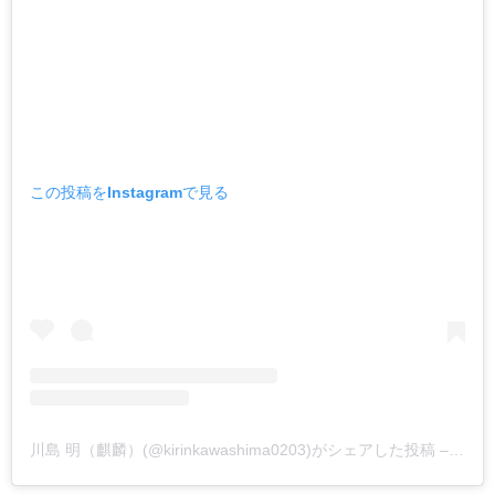
この投稿をInstagramで見る
川島 明（麒麟）(@kirinkawashima0203)がシェアした投稿 –
201