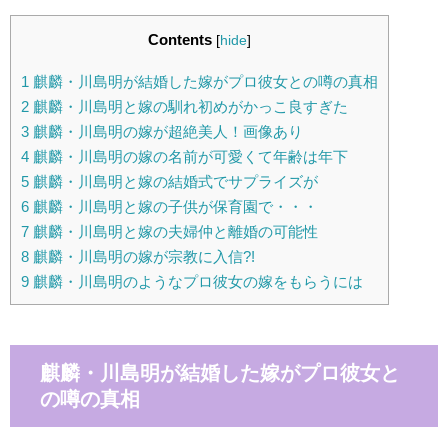
Contents
[
hide
]
1
麒麟・川島明が結婚した嫁がプロ彼女との噂の真相
2
麒麟・川島明と嫁の馴れ初めがかっこ良すぎた
3
麒麟・川島明の嫁が超絶美人！画像あり
4
麒麟・川島明の嫁の名前が可愛くて年齢は年下
5
麒麟・川島明と嫁の結婚式でサプライズが
6
麒麟・川島明と嫁の子供が保育園で・・・
7
麒麟・川島明と嫁の夫婦仲と離婚の可能性
8
麒麟・川島明の嫁が宗教に入信?!
9
麒麟・川島明のようなプロ彼女の嫁をもらうには
麒麟・川島明が結婚した嫁がプロ彼女と
の噂の真相