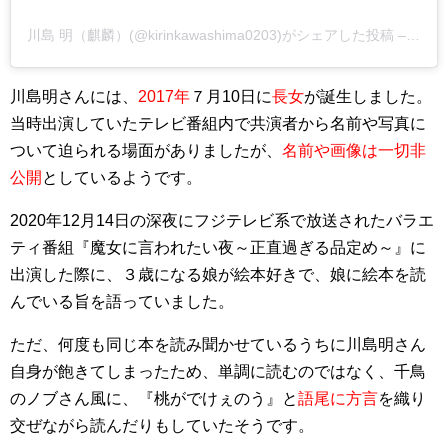
川島 明（麒麟）(@kirinkawashima0203)がシェアした投稿 –
201
川島明さんには、
2017年
７月10日に
長女
が誕生しました。
当時出演していたテレビ番組内で共演者から名前や写真に
ついて迫られる場面がありましたが、
名前や画像は一切非
公開
としているようです。
2020年12月14日の深夜にフジテレビ系で放送されたバラエ
ティ番組『魔女に言われたい夜～正直過ぎる品定め～』に
出演した際に、３歳になる娘が絵本好きで、娘に絵本を読
んでいる旨を語っていました。
ただ、何度も同じ本を読み聞かせているうちに川島明さん
自身が飽きてしまったため、単調に読むのではなく、千鳥
のノブさん風に、『桃がでけぇのう』と
語尾に方言
を織り
交ぜながら読んだりもしていたそうです。