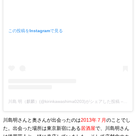
この投稿をInstagramで見る
川島 明（麒麟）(@kirinkawashima0203)がシェアした投稿 –
201
川島明さんと奥さんが出会ったのは
2013年７月
のことでし
た。出会った場所は東京新宿にある
居酒屋
で、川島明さん