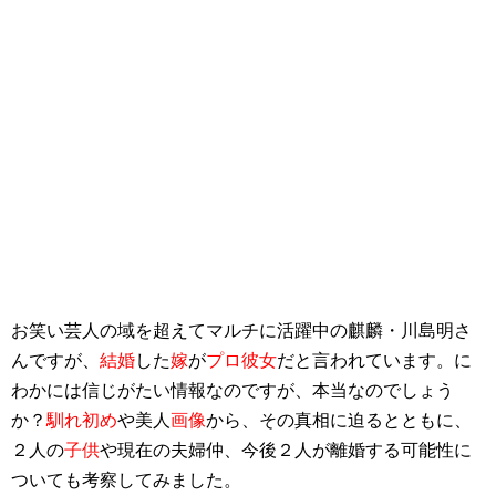
お笑い芸人の域を超えてマルチに活躍中の麒麟・川島明さ
んですが、
結婚
した
嫁
が
プロ彼女
だと言われています。に
わかには信じがたい情報なのですが、本当なのでしょう
か？
馴れ初め
や美人
画像
から、その真相に迫るとともに、
２人の
子供
や現在の夫婦仲、今後２人が離婚する可能性に
ついても考察してみました。