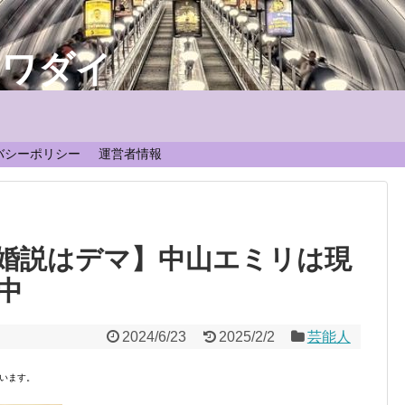
なワダイ
！
バシーポリシー
運営者情報
婚説はデマ】中山エミリは現
中
2024/6/23
2025/2/2
芸能人
います。