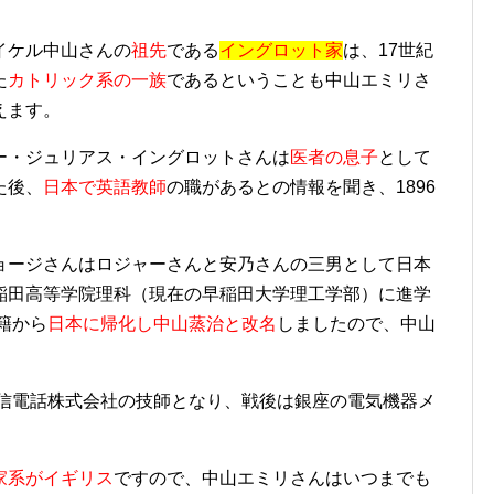
イケル中山さんの
祖先
である
イングロット家
は、17世紀
た
カトリック系の一族
であるということも中山エミリさ
えます。
ー・ジュリアス・イングロットさんは
医者の息子
として
た後、
日本で英語教師
の職があるとの情報を聞き、1896
ョージさんはロジャーさんと安乃さんの三男として日本
稲田高等学院理科（現在の早稲田大学理工学部）に進学
籍から
日本に帰化し中山蒸治と改名
しましたので、中山
電信電話株式会社の技師となり、戦後は銀座の電気機器メ
家系がイギリス
ですので、中山エミリさんはいつまでも