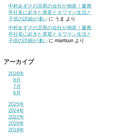
中村あずさの旦那の会社が倒産！慶應
卒社長に起きた異変とタワマン生活と
子供の詳細が凄い
に
うま
より
中村あずさの旦那の会社が倒産！慶應
卒社長に起きた異変とタワマン生活と
子供の詳細が凄い
に
maritsun
より
アーカイブ
2026年
8月
7月
6月
2025年
2024年
2022年
2020年
2019年