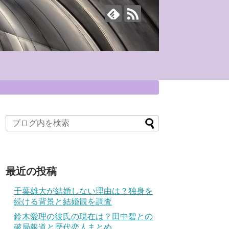
最近の投稿
千葉雄大が結婚しない理由は？独身を
続ける背景と結婚観を調査
鈴木愛理の彼氏の現在は？田中碧との
破局報道と歴代恋人まとめ