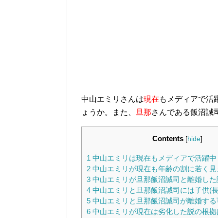
中山エミリさんは
現在
もメディアで活
ょうか。また、
旦那
さんである飯沼誠
Contents
[
hide
]
1
中山エミリは現在もメディアで活躍中
2
中山エミリが現在も年齢の割に若く見
3
中山エミリが旦那飯沼誠司と離婚した
4
中山エミリと旦那飯沼誠司には子供(長
5
中山エミリと旦那飯沼誠司が離婚する
6
中山エミリが現在は劣化した説の根拠