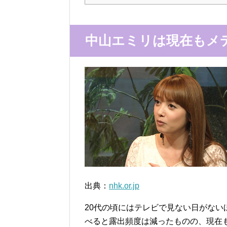
中山エミリは現在もメ
出典：
nhk.or.jp
20代の頃にはテレビで見ない日がな
べると露出頻度は減ったものの、現在