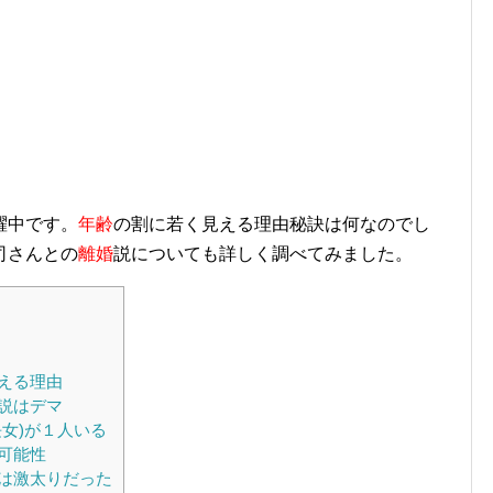
躍中です。
年齢
の割に若く見える理由秘訣は何なのでし
司さんとの
離婚
説についても詳しく調べてみました。
える理由
説はデマ
女)が１人いる
可能性
は激太りだった