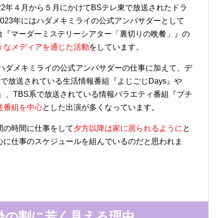
22年４月から５月にかけてBSテレ東で放送されたドラ
023年にはハダメキミライの公式アンバサダーとして
は舞台『マーダーミステリーシアター「裏切りの晩餐」』の
々なメディアを通じた活動
をしています。
のハダメキミライの公式アンバサダーの仕事に加えて、デ
系で放送されている生活情報番組『よじごじDays』や
』、TBS系で放送されている情報バラエティ番組『プチ
送番組を中心
とした出演が多くなっています。
間の時間に仕事をして
夕方以降は家に居られるように
と
心に仕事のスケジュールを組んでいるのだと思われま
齢の割に若く見える理由