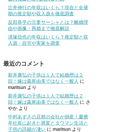
辻井伸行の年収はいくら？現在と全盛
期の推定額や収入源を徹底調査
反田恭平の元妻サーシャとは？離婚理
由や画像・再婚まで徹底解説
清塚信也の年収はいくら？推定額と収
入源・自宅や実家を調査
最近のコメント
新井康弘の子供は１人で結婚歴は２
回！嫁は森尾由美ではなく一般人
に
maritsun
より
新井康弘の子供は１人で結婚歴は２
回！嫁は森尾由美ではなく一般人
に
さ
やか
より
中村あずさの旦那の会社が倒産！慶應
卒社長に起きた異変とタワマン生活と
子供の詳細が凄い
に
maritsun
より