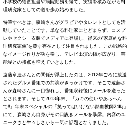
小学校の給食担当や病院勤務を経て、実績を積みながら料
理研究家としての道を歩み始めました。
特筆すべきは、森崎さんがグラビアやタレントとしても活
動していたことです。単なる料理家にとどまらず、コスプ
レやセクシー衣装でメディアに登場し、従来の“家庭的な料
理研究家像”を覆す存在として注目されました。この戦略的
なイメージ作りが功を奏し、テレビ出演の幅が広がり、芸
能界との接点も増えていきました。
遠藤章造さんとの関係が浮上したのは、2012年ごろに放送
されたグルメ番組での共演がきっかけです。そこで遠藤さ
んが森崎さんに一目惚れし、番組収録後にメールを送った
とされます。そして2013年末、『ガキの使いやあらへん
で!!』年末スペシャルの「笑ってはいけない熱血教師24時」
にて、森崎さん自身がその口説きメールを暴露。内容のユ
ニークさと生々しさから一気に話題となりました。