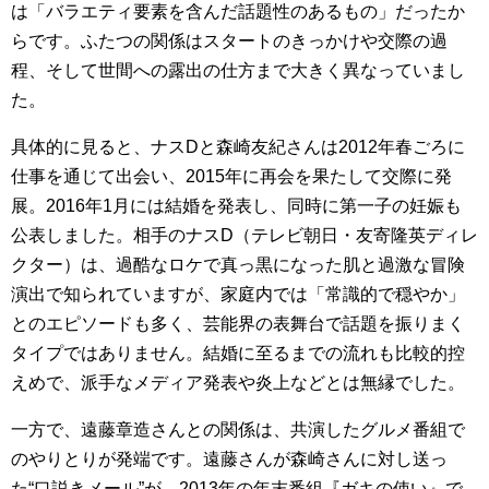
は「バラエティ要素を含んだ話題性のあるもの」だったか
らです。ふたつの関係はスタートのきっかけや交際の過
程、そして世間への露出の仕方まで大きく異なっていまし
た。
具体的に見ると、ナスDと森崎友紀さんは2012年春ごろに
仕事を通じて出会い、2015年に再会を果たして交際に発
展。2016年1月には結婚を発表し、同時に第一子の妊娠も
公表しました。相手のナスD（テレビ朝日・友寄隆英ディレ
クター）は、過酷なロケで真っ黒になった肌と過激な冒険
演出で知られていますが、家庭内では「常識的で穏やか」
とのエピソードも多く、芸能界の表舞台で話題を振りまく
タイプではありません。結婚に至るまでの流れも比較的控
えめで、派手なメディア発表や炎上などとは無縁でした。
一方で、遠藤章造さんとの関係は、共演したグルメ番組で
のやりとりが発端です。遠藤さんが森崎さんに対し送っ
た“口説きメール”が、2013年の年末番組『ガキの使い』で