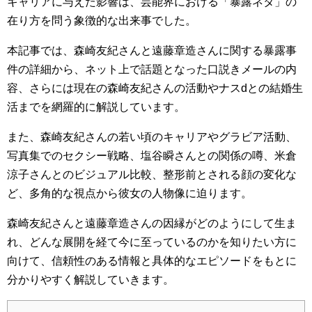
キャリアに与えた影響は、芸能界における「暴露ネタ」の
在り方を問う象徴的な出来事でした。
本記事では、森崎友紀さんと遠藤章造さんに関する暴露事
件の詳細から、ネット上で話題となった口説きメールの内
容、さらには現在の森崎友紀さんの活動やナスdとの結婚生
活までを網羅的に解説しています。
また、森崎友紀さんの若い頃のキャリアやグラビア活動、
写真集でのセクシー戦略、塩谷瞬さんとの関係の噂、米倉
涼子さんとのビジュアル比較、整形前とされる顔の変化な
ど、多角的な視点から彼女の人物像に迫ります。
森崎友紀さんと遠藤章造さんの因縁がどのようにして生ま
れ、どんな展開を経て今に至っているのかを知りたい方に
向けて、信頼性のある情報と具体的なエピソードをもとに
分かりやすく解説していきます。