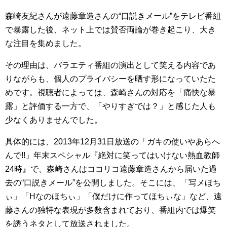
森崎友紀さんが遠藤章造さんの“口説きメール”をテレビ番組
で暴露した後、ネット上では賛否両論が巻き起こり、大き
な注目を集めました。
その理由は、バラエティ番組の演出として笑える内容であ
りながらも、個人のプライバシーを晒す形になっていたた
めです。視聴者によっては、森崎さんの対応を「痛快な暴
露」と評価する一方で、「やりすぎでは？」と感じた人も
少なくありませんでした。
具体的には、2013年12月31日放送の「ガキの使いやあらへ
んで!!」年末スペシャル『絶対に笑ってはいけない熱血教師
24時』で、森崎さんはココリコ遠藤章造さんから届いた過
去の“口説きメール”を公開しました。そこには、「写メほち
ぃ」「Hなのほちぃ」「僕だけに作ってほちぃな」など、遠
藤さんの独特な表現が多数含まれており、番組内では爆笑
を誘うネタとして放送されました。