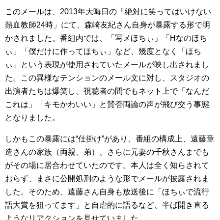
このメールは、2013年大晦日の「絶対に笑ってはいけない
熱血教師24時」にて、森崎友紀さん自身が暴露する形で明
かされました。番組内では、「写メほちぃ」「Hなのほち
ぃ」「僕だけに作ってほちぃ」など、幾度となく「ほち
ぃ」という表現が使用されていたメールが映し出されまし
た。この異様なテンションのメール文に対し、スタジオの
出演者たちは爆笑し、視聴者の間でもネット上で「なんだ
これは」「キモかわいい」と賛否両論の声が飛び交う事態
となりました。
しかもこの暴露には“仕掛け”があり、番組の構成上、遠藤章
造さんの家族（両親、弟）、さらに元妻の千秋さんまでも
がその場に居合わせていたのです。本人は全く知らされて
おらず、まさに公開処刑のような形でメールが披露されま
した。そのため、遠藤さん自身も放送後に「ほちぃで流行
語大賞を狙ってます」と自虐的に語るなど、半ば開き直る
ようなリアクションを見せていました。