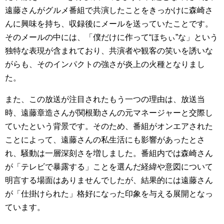
遠藤さんがグルメ番組で共演したことをきっかけに森崎さ
んに興味を持ち、収録後にメールを送っていたことです。
そのメールの中には、「僕だけに作って“ほちぃ”な」という
独特な表現が含まれており、共演者や観客の笑いを誘いな
がらも、そのインパクトの強さが炎上の火種となりまし
た。
また、この放送が注目されたもう一つの理由は、放送当
時、遠藤章造さんが関根勤さんの元マネージャーと交際し
ていたという背景です。そのため、番組がオンエアされた
ことによって、遠藤さんの私生活にも影響があったとさ
れ、騒動は一層深刻さを増しました。番組内では森崎さん
が「テレビで暴露する」ことを選んだ経緯や意図について
明言する場面はありませんでしたが、結果的には遠藤さん
が「仕掛けられた」格好になった印象を与える展開となっ
ています。