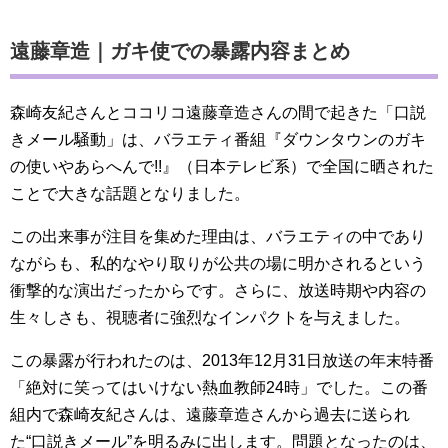
遠藤章造｜ガキ使での暴露内容まとめ
森崎友紀さんとココリコ遠藤章造さんの間で起きた「口説
きメール騒動」は、バラエティ番組『ダウンタウンのガキ
の使いやあらへんで!!』（日本テレビ系）で全国に晒された
ことで大きな話題となりました。
この出来事が注目を集めた理由は、バラエティの中であり
ながらも、私的なやり取りが公共の場に明かされるという
衝撃的な演出だったからです。さらに、放送時期や内容の
生々しさも、視聴者に強烈なインパクトを与えました。
この暴露が行われたのは、2013年12月31日放送の年末特番
「絶対に笑ってはいけない熱血教師24時」でした。この番
組内で森崎友紀さんは、遠藤章造さんから過去に送られ
た“口説きメール”を明るみに出します。問題となったのは、