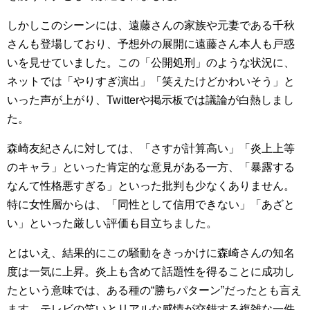
しかしこのシーンには、遠藤さんの家族や元妻である千秋
さんも登場しており、予想外の展開に遠藤さん本人も戸惑
いを見せていました。この「公開処刑」のような状況に、
ネットでは「やりすぎ演出」「笑えたけどかわいそう」と
いった声が上がり、Twitterや掲示板では議論が白熱しまし
た。
森崎友紀さんに対しては、「さすが計算高い」「炎上上等
のキャラ」といった肯定的な意見がある一方、「暴露する
なんて性格悪すぎる」といった批判も少なくありません。
特に女性層からは、「同性として信用できない」「あざと
い」といった厳しい評価も目立ちました。
とはいえ、結果的にこの騒動をきっかけに森崎さんの知名
度は一気に上昇。炎上も含めて話題性を得ることに成功し
たという意味では、ある種の“勝ちパターン”だったとも言え
ます。テレビの笑いとリアルな感情が交錯する複雑な一件