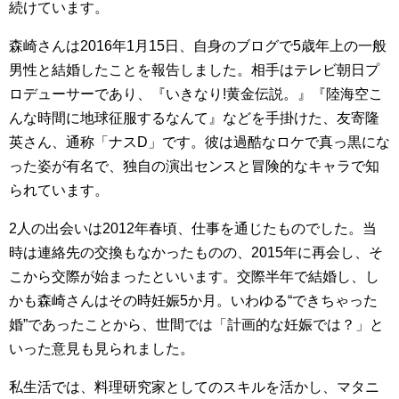
続けています。
森崎さんは2016年1月15日、自身のブログで5歳年上の一般
男性と結婚したことを報告しました。相手はテレビ朝日プ
ロデューサーであり、『いきなり!黄金伝説。』『陸海空こ
んな時間に地球征服するなんて』などを手掛けた、友寄隆
英さん、通称「ナスD」です。彼は過酷なロケで真っ黒にな
った姿が有名で、独自の演出センスと冒険的なキャラで知
られています。
2人の出会いは2012年春頃、仕事を通じたものでした。当
時は連絡先の交換もなかったものの、2015年に再会し、そ
こから交際が始まったといいます。交際半年で結婚し、し
かも森崎さんはその時妊娠5か月。いわゆる“できちゃった
婚”であったことから、世間では「計画的な妊娠では？」と
いった意見も見られました。
私生活では、料理研究家としてのスキルを活かし、マタニ