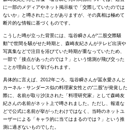
に一部のメディアやネット掲示板で「交際していたのでは
ないか」と噂されたことがありますが、その真相は極めて
断片的な情報に基づくものです。
こうした噂が立った背景には、塩谷瞬さんが“二股交際騒
動”で世間を騒がせた時期と、森崎友紀さんがテレビ出演や
写真集などで注目を浴びていた時期が重なっていたため、
一部で「接点があったのでは？」という憶測が飛び交った
ことが理由として挙げられます。
具体的に言えば、2012年ごろ、塩谷瞬さんが冨永愛さんと
カーネル・サンダース似の料理家女性との“二股”が発覚した
際に、名前が取り沙汰された「料理研究家」として森崎友
紀さんの名前がネット上で噂されました。ただし、報道な
どで公式に名前が挙がったわけではなく、当時のネットユ
ーザーによる「キャラ的に当てはまるのでは？」という推
測に過ぎないものでした。