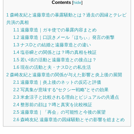
Contents
[
hide
]
1
森崎友紀と遠藤章造の暴露騒動とは？過去の因縁とテレビ
共演の真相
1.1
遠藤章造｜ガキ使での暴露内容まとめ
1.2
遠藤章造｜口説きメール「ほちぃ」発言の衝撃
1.3
ナスDとの結婚と遠藤章造との違い
1.4
塩谷瞬との関係とは？噂の真相を検証
1.5
若い頃の活動と遠藤章造との接点は？
1.6
現在の活動と夫・ナスDとの私生活
2
森崎友紀と遠藤章造の関係が与えた影響と炎上後の展開
2.1
遠藤章造｜炎上後のネットの反応と評価
2.2
写真集が意味する“セクシー戦略”とその効果
2.3
米倉涼子と比較される理由とビジュアルの共通点
2.4
整形前の顔は？噂と真実を比較検証
2.5
遠藤章造｜「再会」の可能性と今後の展望
2.6
森崎友紀 遠藤章造の因縁騒動とその影響を総まとめ