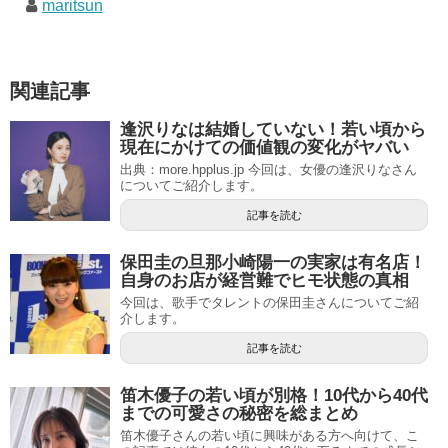
maritsun
関連記事
逢沢りなは結婚していない！若い頃から
現在にかけての価値観の変化がヤバい
出典：more.hpplus.jp 今回は、女優の逢沢りなさん
についてご紹介します。
記事を読む
保田圭の旦那小崎陽一の実家は有名店！
自身のお店が経営難でヒモ状態の真相
今回は、歌手でタレントの保田圭さんについてご紹
介します。
記事を読む
笛木優子の若い頃が別格！10代から40代
までの可愛さの秘密を総まとめ
笛木優子さんの若い頃に興味がある方へ向けて、こ