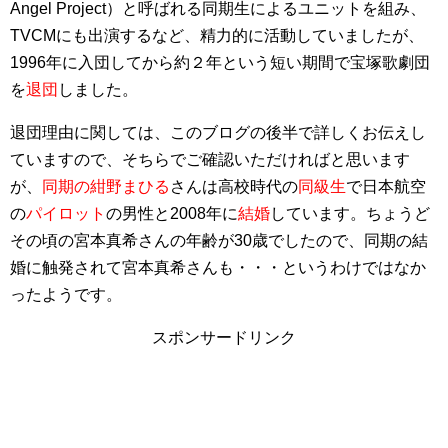
Angel Project）と呼ばれる同期生によるユニットを組み、
TVCMにも出演するなど、精力的に活動していましたが、
1996年に入団してから約２年という短い期間で宝塚歌劇団
を
退団
しました。
退団理由に関しては、このブログの後半で詳しくお伝えし
ていますので、そちらでご確認いただければと思います
が、
同期の紺野まひる
さんは高校時代の
同級生
で日本航空
の
パイロット
の男性と2008年に
結婚
しています。ちょうど
その頃の宮本真希さんの年齢が30歳でしたので、同期の結
婚に触発されて宮本真希さんも・・・というわけではなか
ったようです。
スポンサードリンク