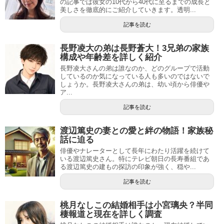
の記事では彼女の10代から40代に至るまでの成長と
美しさを徹底的にご紹介していきます。透明...
記事を読む
長野凌大の弟は長野蒼大！3兄弟の家族
構成や年齢差を詳しく紹介
長野凌大さんの弟は誰なのか、どのグループで活動
しているのか気になっている人も多いのではないで
しょうか。長野凌大さんの弟は、幼い頃から俳優や
ア...
記事を読む
渡辺篤史の妻との愛と絆の物語！家族秘
話に迫る
俳優やナレーターとして長年にわたり活躍を続けて
いる渡辺篤史さん。特にテレビ朝日の長寿番組であ
る渡辺篤史の建もの探訪の印象が強く、穏や...
記事を読む
桃月なしこの結婚相手は小宮璃央？半同
棲報道と現在を詳しく調査