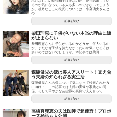
桃月なしこの結婚相手は誰なのか、現在結婚してい
るのか気になっている人も多いのではないでしょう
か。桃月なしこの彼氏については、小宮璃央さんと
の...
記事を読む
柴田理恵に子供がいない本当の理由に涙
が止まらない
柴田理恵さんに子供がいるのかどうか、何人いるの
か、またなぜ子供を持たなかったのか気になる方は
多いのではないでしょうか。本記事では柴田...
記事を読む
森脇健児の嫁は美人アスリート！支え合
う夫婦の知られざる実生活
森脇健児さんの嫁について気になって検索された方
に向けて、この記事では夫婦の実像や家族との関
係、そして華やかな芸能界の裏側で支え合って...
記事を読む
高橋真理恵の夫は医師で超優秀！プロポ
ーズ秘話も大公開