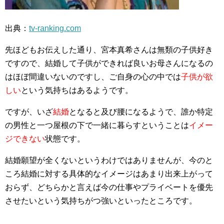
出典：
tv-ranking.com
先ほどもお伝えした通り、宮本真希さんは無類の子供好き
ですので、結婚して子供ができれば良いお母さんになるの
はほぼ間違いないのですし、ご自身の心の中では
子供が欲
しい
という気持ちはあるようです。
ですが、いざ
結婚
となると及び腰になるようで、誰か特定
の男性と一つ屋根の下で一緒に暮らすということは
イメー
ジできない
状態です。
結婚願望が全くないというわけではありませんが、今のと
ころ結婚に対する具体的なイメージはあまり出来上がって
おらず、どちらかと言えば今の仕事やプライベートを優先
させたいという気持ちがつ強いといったところです。