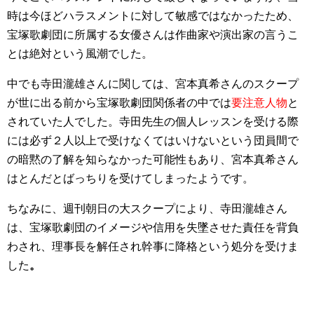
時は今ほどハラスメントに対して敏感ではなかったため、
宝塚歌劇団に所属する女優さんは作曲家や演出家の言うこ
とは絶対という風潮でした。
中でも寺田瀧雄さんに関しては、宮本真希さんのスクープ
が世に出る前から宝塚歌劇団関係者の中では
要注意人物
と
されていた人でした。寺田先生の個人レッスンを受ける際
には必ず２人以上で受けなくてはいけないという団員間で
の暗黙の了解を知らなかった可能性もあり、宮本真希さん
はとんだとばっちりを受けてしまったようです。
ちなみに、週刊朝日の大スクープにより、寺田瀧雄さん
は、宝塚歌劇団のイメージや信用を失墜させた責任を背負
わされ、理事長を解任され幹事に降格という処分を受けま
した
。