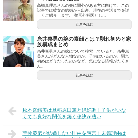
高橋真理恵さんの夫に関心がある方に向けて、この
記事では彼女の結婚から出産、現在の生活までを詳
しくご紹介します。 整形外科医とし...
記事を読む
糸井嘉男の嫁の素顔とは？馴れ初めと家
族構成まとめ
糸井嘉男さんの嫁について検索していると、糸井恵
美さんがどんな人物なのか、子供はいるのか、馴れ
初めはどうだったのかなど、気になる情報がたくさ
ん...
記事を読む
秋本奈緒美は旦那原田篤と絶好調！子供がいな
くても良好な関係を築く秘訣が凄い
荒牧慶彦が結婚しない理由を明言！未婚理由は