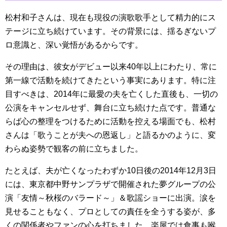
松村和子さんは、現在も現役の演歌歌手として精力的にス
テージに立ち続けています。その背景には、揺るぎないプ
ロ意識と、深い覚悟があるからです。
その理由は、彼女がデビュー以来40年以上にわたり、常に
第一線で活動を続けてきたという事実にあります。特に注
目すべきは、2014年に最愛の夫を亡くした直後も、一切の
公演をキャンセルせず、舞台に立ち続けた点です。普通な
らば心の整理をつけるために活動を控える場面でも、松村
さんは「歌うことが夫への恩返し」と語るかのように、変
わらぬ姿勢で観客の前に立ちました。
たとえば、夫が亡くなったわずか10日後の2014年12月3日
には、東京都中野サンプラザで開催された夢グループの公
演「友情～秋桜のバラード～」＆歌謡ショーに出演。涙を
見せることもなく、プロとしての責任を全うする姿が、多
くの関係者やファンの心を打ちました。楽屋では食事も喉