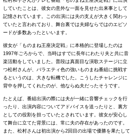
松村和子さんがテレビ番組『ものまね王座決定戦』に出演
していたことは、彼女の意外な一面を見せた出来事として
記憶されています。この出演には夫の支えが大きく関わっ
ていたと言われており、舞台裏では夫婦ならではのエピソ
ードが多数あったといいます。
彼女が「ものまね王座決定戦」に本格的に登場したのは
1997年ごろからで、当時はすでに長年にわたり夫と共に音
楽活動をしていました。普段は真面目な演歌ステージに立
つ松村さんが、バラエティ色の強いものまね番組に挑戦す
るというのは、大きな転機でした。こうしたチャレンジに
背中を押してくれたのが、他ならぬ夫だったそうです。
たとえば、番組出演の際には夫が一緒に音響チェックを行
ったり、出演内容についてアドバイスを送ったりと、裏方
としての役割を担っていたとされています。彼女が安心し
て舞台に立てた背景には、常に夫の存在があったのです。
また、松村さんは初出演から2回目の出場で優勝を果たして