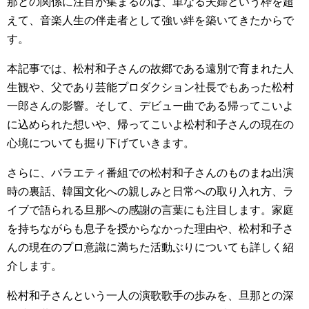
那との関係に注目が集まるのは、単なる夫婦という枠を超
えて、音楽人生の伴走者として強い絆を築いてきたからで
す。
本記事では、松村和子さんの故郷である遠別で育まれた人
生観や、父であり芸能プロダクション社長でもあった松村
一郎さんの影響。そして、デビュー曲である帰ってこいよ
に込められた想いや、帰ってこいよ松村和子さんの現在の
心境についても掘り下げていきます。
さらに、バラエティ番組での松村和子さんのものまね出演
時の裏話、韓国文化への親しみと日常への取り入れ方、ラ
イブで語られる旦那への感謝の言葉にも注目します。家庭
を持ちながらも息子を授からなかった理由や、松村和子さ
んの現在のプロ意識に満ちた活動ぶりについても詳しく紹
介します。
松村和子さんという一人の演歌歌手の歩みを、旦那との深