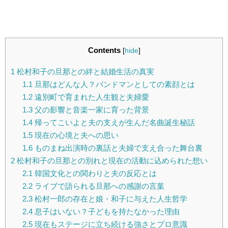
Contents
[
hide
]
1
松村和子の旦那との絆と結婚生活の真実
1.1
旦那はどんな人？バンドマンとしての素顔とは
1.2
遠別町で育まれた人生観と夫婦愛
1.3
父の影響と音楽一家に育った背景
1.4
帰ってこいよと夫の支えが生んだ名曲誕生秘話
1.5
現在の心境と夫への思い
1.6
ものまね出演時の裏話と夫婦で支え合った舞台裏
2
松村和子の旦那との別れと現在の活動に込められた想い
2.1
韓国文化との関わりと夫の反応とは
2.2
ライブで語られる旦那への感謝の言葉
2.3
松村一郎の存在と娘・和子に与えた人生哲学
2.4
息子はいない？子どもを持たなかった理由
2.5
現在もステージに立ち続ける強さとプロ意識