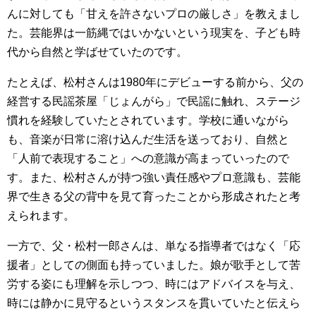
んに対しても「甘えを許さないプロの厳しさ」を教えまし
た。芸能界は一筋縄ではいかないという現実を、子ども時
代から自然と学ばせていたのです。
たとえば、松村さんは1980年にデビューする前から、父の
経営する民謡茶屋「じょんがら」で民謡に触れ、ステージ
慣れを経験していたとされています。学校に通いながら
も、音楽が日常に溶け込んだ生活を送っており、自然と
「人前で表現すること」への意識が高まっていったので
す。また、松村さんが持つ強い責任感やプロ意識も、芸能
界で生きる父の背中を見て育ったことから形成されたと考
えられます。
一方で、父・松村一郎さんは、単なる指導者ではなく「応
援者」としての側面も持っていました。娘が歌手として苦
労する姿にも理解を示しつつ、時にはアドバイスを与え、
時には静かに見守るというスタンスを貫いていたと伝えら