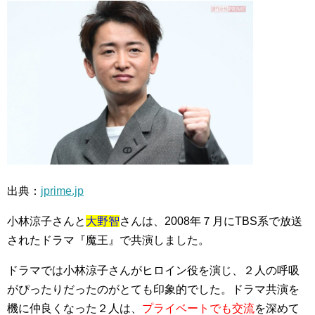
出典：
jprime.jp
小林涼子さんと
大野智
さんは、2008年７月にTBS系で放送
されたドラマ『魔王』で共演しました。
ドラマでは小林涼子さんがヒロイン役を演じ、２人の呼吸
がぴったりだったのがとても印象的でした。ドラマ共演を
機に仲良くなった２人は、
プライベートでも交流
を深めて