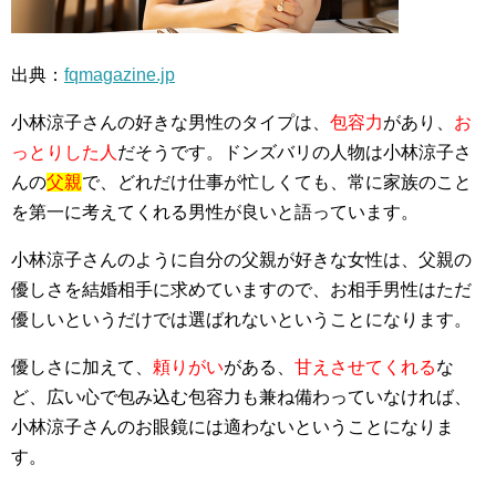
出典：
fqmagazine.jp
小林涼子さんの好きな男性のタイプは、
包容力
があり、
お
っとりした人
だそうです。ドンズバリの人物は小林涼子さ
んの
父親
で、どれだけ仕事が忙しくても、常に家族のこと
を第一に考えてくれる男性が良いと語っています。
小林涼子さんのように自分の父親が好きな女性は、父親の
優しさを結婚相手に求めていますので、お相手男性はただ
優しいというだけでは選ばれないということになります。
優しさに加えて、
頼りがい
がある、
甘えさせてくれる
な
ど、広い心で包み込む包容力も兼ね備わっていなければ、
小林涼子さんのお眼鏡には適わないということになりま
す。