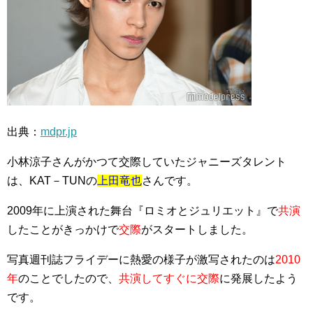
出典：
mdpr.jp
小林涼子さんがかつて交際していたジャニーズタレント
は、KAT－TUNの
上田竜也
さんです。
2009年に上演された舞台『ロミオとジュリエット』で
共演
したことがきっかけで
交際
がスタートしました。
写真週刊誌フライデーに熱愛の様子が激写されたのは
2010
年
のことでしたので、
共演してすぐに交際
に発展したよう
です。