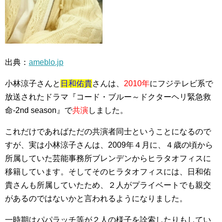
出典：
ameblo.jp
小林涼子さんと
日和佑貴
さんは、
2010年
にフジテレビ系で
放送されたドラマ『コード・ブルー～ドクターヘリ緊急救
命‐2nd season』で
共演
しました。
これだけであればただの共演者同士ということになるので
すが、実は小林涼子さんは、2009年４月に、４歳の頃から
所属していた芸能事務所ブレンデンからヒラタオフィスに
移籍しています。そしてそのヒラタオフィスには、日和佑
貴さんも所属していたため、２人がプライベートでも親交
があるのではないかと言われるようになりました。
一時期はパパラッチ等が２人の様子を詮索したりもしてい