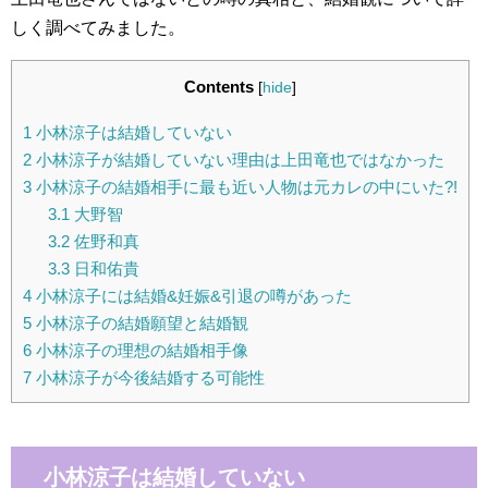
しく調べてみました。
Contents
[
hide
]
1
小林涼子は結婚していない
2
小林涼子が結婚していない理由は上田竜也ではなかった
3
小林涼子の結婚相手に最も近い人物は元カレの中にいた?!
3.1
大野智
3.2
佐野和真
3.3
日和佑貴
4
小林涼子には結婚&妊娠&引退の噂があった
5
小林涼子の結婚願望と結婚観
6
小林涼子の理想の結婚相手像
7
小林涼子が今後結婚する可能性
小林涼子は結婚していない