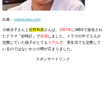
出典：
indoorzoku.com
小林涼子さんと
佐野和真
さんは、
2007年
にMBSで放送され
たドラマ『砂時計』で
共演
しました。ドラマの中で２人が
交際していた様子がとても
リアル
で、実生活でも交際して
いるのではないかとの噂が広まりました。
スポンサードリンク