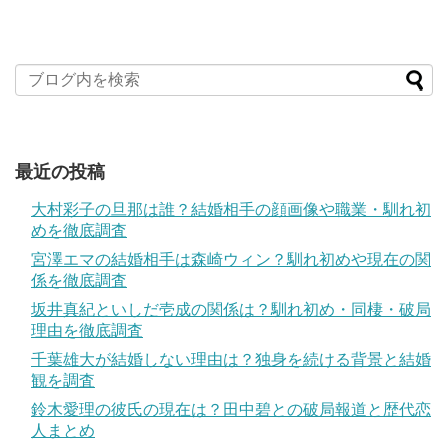
最近の投稿
大村彩子の旦那は誰？結婚相手の顔画像や職業・馴れ初
めを徹底調査
宮澤エマの結婚相手は森崎ウィン？馴れ初めや現在の関
係を徹底調査
坂井真紀といしだ壱成の関係は？馴れ初め・同棲・破局
理由を徹底調査
千葉雄大が結婚しない理由は？独身を続ける背景と結婚
観を調査
鈴木愛理の彼氏の現在は？田中碧との破局報道と歴代恋
人まとめ