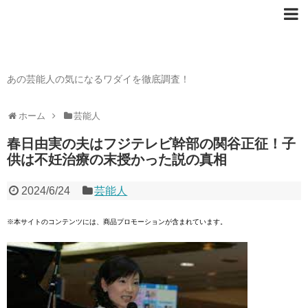
芸能人の〇〇なワダイ
あの芸能人の気になるワダイを徹底調査！
ホーム
芸能人
春日由実の夫はフジテレビ幹部の関谷正征！子
供は不妊治療の末授かった説の真相
2024/6/24
芸能人
※本サイトのコンテンツには、商品プロモーションが含まれています。