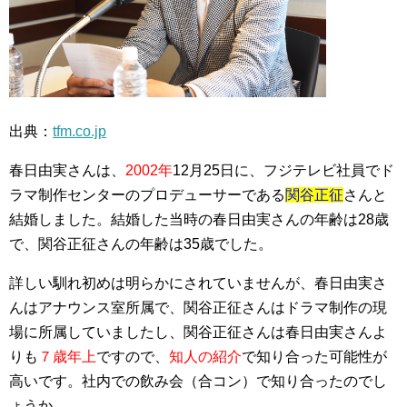
出典：
tfm.co.jp
春日由実さんは、
2002年
12月25日に、フジテレビ社員でド
ラマ制作センターのプロデューサーである
関谷正征
さんと
結婚しました。結婚した当時の春日由実さんの年齢は28歳
で、関谷正征さんの年齢は35歳でした。
詳しい馴れ初めは明らかにされていませんが、春日由実さ
んはアナウンス室所属で、関谷正征さんはドラマ制作の現
場に所属していましたし、関谷正征さんは春日由実さんよ
りも
７歳年上
ですので、
知人の紹介
で知り合った可能性が
高いです。社内での飲み会（合コン）で知り合ったのでし
ょうか。