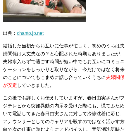
出典：
chanto.jp.net
結婚した当初からお互いに仕事が忙しく、初めのうちは夫
婦関係は大丈夫なの？と心配された時期もありましたが、
夫婦水入らずで過ごす時間が短い中でもお互いにコミュニ
ケーションをしっかりと取りながら、今だけではなく将来
のことについてもこまめに話し合っていくうちに
夫婦関係
が安定
していきました。
この後でも詳しくお伝えしていますが、春日由実さんがフ
ジテレビから突如異動の内示を受けた際にも、慌てふため
いて電話してきた春日由実さんに対して冷静沈着に応じ、
アナウンサーとしてのキャリアを殺すのではなく活かす方
向で次の仕事に臨むようにアドバイスし、意気消沈気味だ