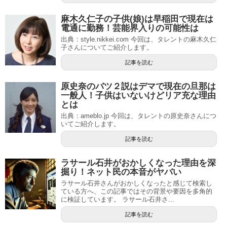
麻木久仁子の子供(娘)は早稲田で現在は
電通に勤務！芸能界入りの可能性は
出典：style.nikkei.com 今回は、タレントの麻木久仁
子さんについてご紹介します。
記事を読む
原史奈のバツ２説はデマで現在の旦那は
一般人！子供はいないけどリア充な理由
とは
出典：ameblo.jp 今回は、タレントの原史奈さんにつ
いてご紹介します。
記事を読む
ラサール石井がおかしくなった理由を深
掘り！ネット民の本音がヤバい
ラサール石井さんがおかしくなったと感じて検索し
ている方へ、この記事ではその背景や要因を多角的
に検証しています。 ラサール石井さ...
記事を読む