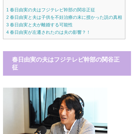
1
春日由実の夫はフジテレビ幹部の関谷正征
2
春日由実と夫は子供を不妊治療の末に授かった説の真相
3
春日由実と夫が離婚する可能性
4
春日由実が左遷されたのは夫の影響？！
春日由実の夫はフジテレビ幹部の関谷正
征