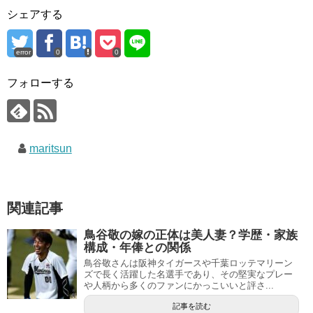
シェアする
error
0
0
フォローする
maritsun
関連記事
鳥谷敬の嫁の正体は美人妻？学歴・家族
構成・年俸との関係
鳥谷敬さんは阪神タイガースや千葉ロッテマリーン
ズで長く活躍した名選手であり、その堅実なプレー
や人柄から多くのファンにかっこいいと評さ...
記事を読む