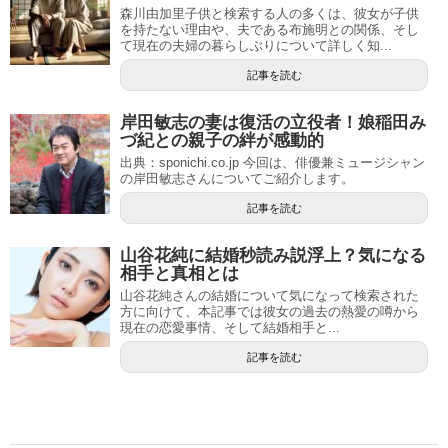
森川由加里子供と検索する人の多くは、彼女が子供
を持たない理由や、夫である布施明との関係、そし
て現在の夫婦の暮らしぶりについて詳しく知...
記事を読む
岸田敏志の妻は復活の立役者！娘稲田み
づ紀との親子の絆が感動的
出典：sponichi.co.jp 今回は、俳優兼ミュージシャン
の岸田敏志さんについてご紹介します。
記事を読む
山谷花純に結婚秒読み説浮上？気になる
相手と真相とは
山谷花純さんの結婚について気になって検索された
方に向けて、本記事では彼女の過去の熱愛の噂から
現在の恋愛事情、そして結婚相手と...
記事を読む