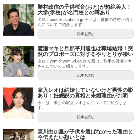
勝村政信の子供桜音(おと)が超絶美人！
大学(学校)が名門校との噂あり
出典：post.tv-asahi.co.jp 今回は、俳優の勝村正信さ
んについてご紹介します。
記事を読む
渡瀬マキと旦那平川達也は職場結婚！突
然のプロポーズに対するやりとりが凄い
出典：yomidr.yomiuri.co.jp 今回は、歌手の渡瀬マキ
さんについてご紹介します。
記事を読む
家入レオは結婚していないけど男性の影
あり！妊娠説の真相と未婚理由が判明
今回は、歌手の家入レオさんについてご紹介しま
す。
記事を読む
森川由加里が子供を選ばなかった理由と
今伝えたい想いとは