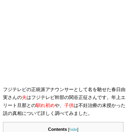
フジテレビの正統派アナウンサーとして名を馳せた春日由
実さんの
夫
はフジテレビ幹部の関谷正征さんです。年上エ
リート旦那との
馴れ初め
や、
子供
は不妊治療の末授かった
説の真相について詳しく調べてみました。
Contents
[
hide
]