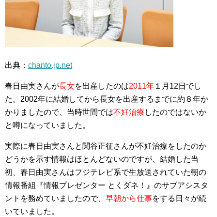
出典：
chanto.jp.net
春日由実さんが
長女
を出産したのは
2011年
１月12日でし
た。2002年に結婚してから長女を出産するまでに約８年か
かりましたので、当時世間では
不妊治療
したのではないか
と噂になっていました。
実際に春日由実さんと関谷正征さんが不妊治療をしたのか
どうかを示す情報はほとんどないのですが、結婚した当
初、春日由実さんはフジテレビ系で生放送されていた朝の
情報番組『情報プレゼンター とくダネ！』のサブアシスタ
ントを務めていましたので、
早朝から仕事
をする日々が続
いていました。