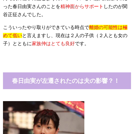
った春日由実さんのことを
精神面からサポート
したのが関
谷正征さんでした。
こういったやり取りができている時点で
離婚の可能性は極
めて低い
と言えますし、現在は２人の子供（２人とも女の
子）とともに
家族仲はとても良好
です。
春日由実が左遷されたのは夫の影響？！