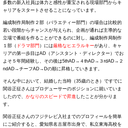
多数の新入社員は体力と感性が重宝される現場部門からキ
ャリアをスタートさせることになっています。
編成制作局制作２部（バラエティー部門）の場合は比較的
若い段階からチャンスが与えられ、企画が通れば主導的な
立場で番組を作ることができるのに対し、編成制作局制作
１部（
ドラマ部門
）には
厳格なヒエラルキー
があり、キャ
リアの第一歩目はAD（アシスタント・ディレクター）でお
よそ５年間経験し、その後は5thAD→４thAD→３rdAD→２
ndAD→チーフAD→Dの順に昇格していきます。
そんな中において、結婚した当時（35歳のとき）ですでに
関谷正征さんはプロデューサーのポジションに就いていま
したので、
かなりのスピードで昇進
したことが分かりま
す。
関谷正征さんのフジテレビ入社までのプロフィールを簡単
にご紹介すると、愛知県名古屋市出身で、私立東海高校を