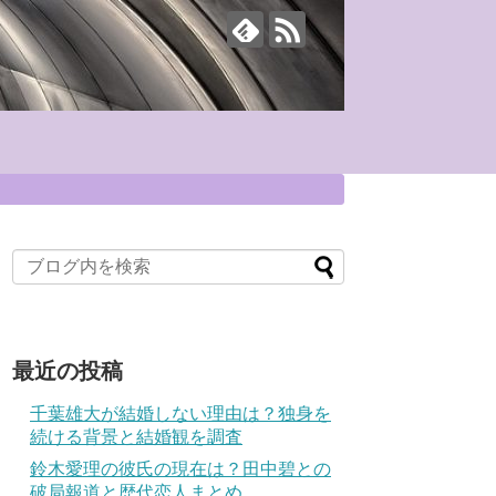
最近の投稿
千葉雄大が結婚しない理由は？独身を
続ける背景と結婚観を調査
鈴木愛理の彼氏の現在は？田中碧との
破局報道と歴代恋人まとめ