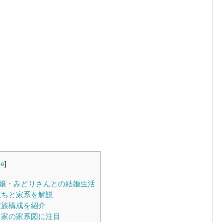
de
]
嬢・みどりさんとの結婚生活
立ちと家系を解説
家族構成を紹介
名家の家系図に注目