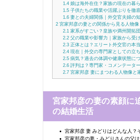
1.4
娘は海外在住？家族の現在の暮
1.5
子供たちの職業や活躍ぶりを徹
1.6
妻との夫婦関係｜外交官夫婦の
2
宮家邦彦の妻との関係から見る人物像
2.1
家系がすごい？皇族や満州開拓
2.2
父の職業や影響力｜家族から受
2.3
正体とは？エリート外交官の本
2.4
現在｜外交の専門家としての立
2.5
病気？過去の体調や健康状態に
2.6
評判は？専門家・コメンテータ
2.7
宮家邦彦 妻にまつわる人物像と
宮家邦彦の妻の素顔に
の結婚生活
宮家邦彦 妻 みどりはどんな人
宮家邦彦の妻・みどりさんの父は