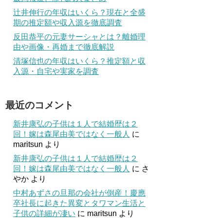
辻井伸行の年収はいくら？現在と全盛
期の推定額や収入源を徹底調査
反田恭平の元妻サーシャとは？離婚理
由や画像・再婚まで徹底解説
清塚信也の年収はいくら？推定額と収
入源・自宅や実家を調査
最近のコメント
新井康弘の子供は１人で結婚歴は２
回！嫁は森尾由美ではなく一般人
に
maritsun
より
新井康弘の子供は１人で結婚歴は２
回！嫁は森尾由美ではなく一般人
に
さ
やか
より
中村あずさの旦那の会社が倒産！慶應
卒社長に起きた異変とタワマン生活と
子供の詳細が凄い
に
maritsun
より