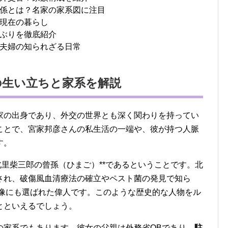
係とは？名家の家系図に注目
現在の暮らし
ぶりを徹底紹介
夫婦の知られざる日常
の生い立ちと家系を解説
家の出身であり、外交の世界とも深く関わりを持ってい
ことで、宮家邦彦さんの私生活の一端や、彼が持つ人脈
す。
北里柴三郎の曾孫（ひまご）**であるということです。北
され、破傷風血清療法の確立やペスト菌の発見で知ら
肖像にも選ばれた偉人です。このような歴史的な人物をル
とといえるでしょう。
の家系でもあります。彼女の父親は外務省OBであり、
駐