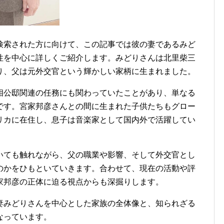
検索された方に向けて、この記事では彼の妻であるみど
性を中心に詳しくご紹介します。みどりさんは北里柴三
り、父は元外交官という輝かしい家柄に生まれました。
相公邸関連の任務にも関わっていたことがあり、単なる
です。宮家邦彦さんとの間に生まれた子供たちもグロー
リカに在住し、息子は音楽家として国内外で活躍してい
いても触れながら、父の職業や影響、そして外交官とし
のかをひもといていきます。合わせて、現在の活動や評
家邦彦の正体に迫る視点からも深掘りします。
妻みどりさんを中心とした家族の全体像と、知られざる
なっています。