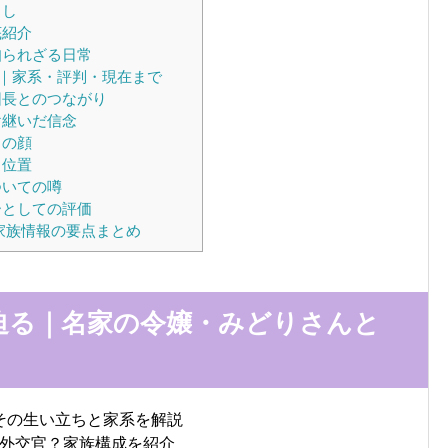
らし
底紹介
知られざる日常
｜家系・評判・現在まで
団長とのつながり
け継いだ信念
当の顔
ち位置
ついての噂
ーとしての評価
家族情報の要点まとめ
迫る｜名家の令嬢・みどりさんと
？その生い立ちと家系を解説
外交官？家族構成を紹介