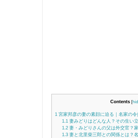
Contents
[
hi
1
宮家邦彦の妻の素顔に迫る｜名家の令
1.1
妻みどりはどんな人？その生い
1.2
妻・みどりさんの父は外交官？
1.3
妻と北里柴三郎との関係とは？