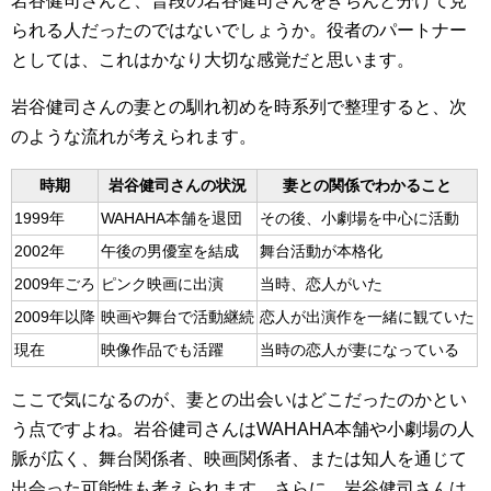
岩谷健司さんと、普段の岩谷健司さんをきちんと分けて見
られる人だったのではないでしょうか。役者のパートナー
としては、これはかなり大切な感覚だと思います。
岩谷健司さんの妻との馴れ初めを時系列で整理すると、次
のような流れが考えられます。
時期
岩谷健司さんの状況
妻との関係でわかること
1999年
WAHAHA本舗を退団
その後、小劇場を中心に活動
2002年
午後の男優室を結成
舞台活動が本格化
2009年ごろ
ピンク映画に出演
当時、恋人がいた
2009年以降
映画や舞台で活動継続
恋人が出演作を一緒に観ていた
現在
映像作品でも活躍
当時の恋人が妻になっている
ここで気になるのが、妻との出会いはどこだったのかとい
う点ですよね。岩谷健司さんはWAHAHA本舗や小劇場の人
脈が広く、舞台関係者、映画関係者、または知人を通じて
出会った可能性も考えられます。さらに、岩谷健司さんは