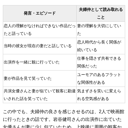
夫婦仲として読み取れる
発言・エピソード
こと
恋人の理解がなければできない作品だっ
妻の理解を大切にしてい
たと語っている
た
恋人時代から長く関係が
当時の彼女が現在の妻だと話している
続いている
仕事を隠さず共有できる
出演作を一緒に観に行っていた
関係だった
ユーモアのあるフラット
妻が作品を見て笑っていた
な関係性がある
共演女優さんと妻が似ていて観客に勘違
気まずさを笑いに変えら
いされた話を笑っていた
れる空気感がある
この中でも、夫婦仲の良さを感じさせるのは、2人で映画館
に行ったときの話です。岩谷健司さんの出演作に出ていた
女優さんが妻に少し似ていたため、上映後に周囲の観客か