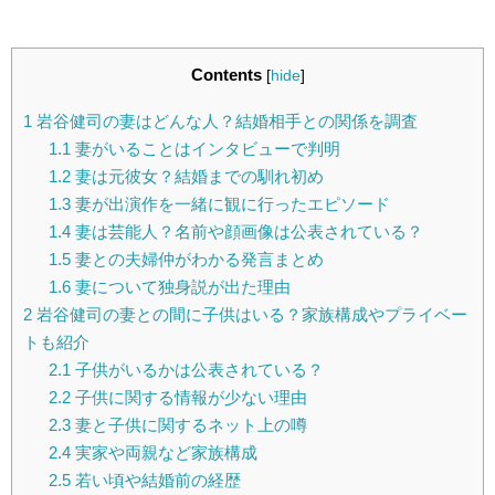
Contents
[
hide
]
1
岩谷健司の妻はどんな人？結婚相手との関係を調査
1.1
妻がいることはインタビューで判明
1.2
妻は元彼女？結婚までの馴れ初め
1.3
妻が出演作を一緒に観に行ったエピソード
1.4
妻は芸能人？名前や顔画像は公表されている？
1.5
妻との夫婦仲がわかる発言まとめ
1.6
妻について独身説が出た理由
2
岩谷健司の妻との間に子供はいる？家族構成やプライベー
トも紹介
2.1
子供がいるかは公表されている？
2.2
子供に関する情報が少ない理由
2.3
妻と子供に関するネット上の噂
2.4
実家や両親など家族構成
2.5
若い頃や結婚前の経歴