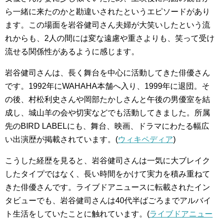
ら一緒に来たのかと勘違いされたというエピソードがあり
ます。この場面を岩谷健司さん夫婦が大笑いしたという流
れからも、2人の間には変な遠慮や重さよりも、笑って受け
流せる関係性があるように感じます。
岩谷健司さんは、長く舞台を中心に活動してきた俳優さん
です。1992年にWAHAHA本舗へ入り、1999年に退団。そ
の後、村松利史さんや岡部たかしさんと午後の男優室を結
成し、城山羊の会や切実などでも活動してきました。所属
先のBIRD LABELにも、舞台、映画、ドラマにわたる幅広
い出演歴が掲載されています。(
ウィキペディア
)
こうした経歴を見ると、岩谷健司さんは一気に大ブレイク
したタイプではなく、長い時間をかけて実力を積み重ねて
きた俳優さんです。ライブドアニュースに転載されたイン
タビューでも、岩谷健司さんは40代半ばごろまでアルバイ
ト生活をしていたことに触れています。(
ライブドアニュー