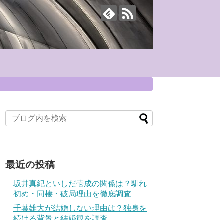
最近の投稿
坂井真紀といしだ壱成の関係は？馴れ
初め・同棲・破局理由を徹底調査
千葉雄大が結婚しない理由は？独身を
続ける背景と結婚観を調査