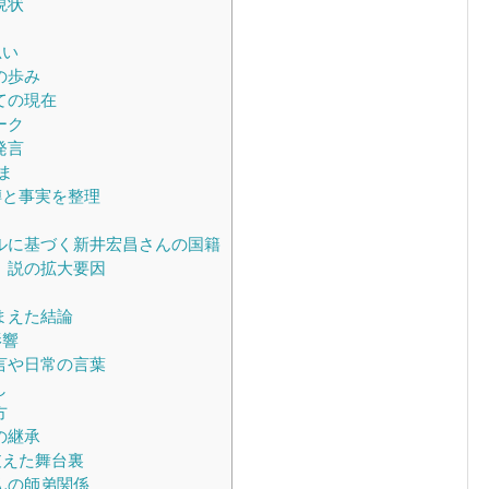
現状
思い
の歩み
ての現在
ーク
発言
ま
噂と事実を整理
ルに基づく新井宏昌さんの国籍
」説の拡大要因
まえた結論
影響
言や日常の言葉
し
方
の継承
支えた舞台裏
んの師弟関係