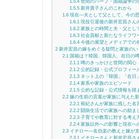
1.5.4
世間のハーフ・国籍論争の
1.5.5
新井貴子さんのこれから
1.6
現在—夫として父として、今の
1.6.1
現役引退後の新井宏昌さん
1.6.2
家族との時間と夫・父とし
1.6.3
社会貢献と新たなライフワ
1.6.4
今後の展望とメディアでの
2
新井宏昌の嫁をめぐる疑問と家族のい
2.1
国籍は？韓国、韓国人、在日の
2.1.1
噂のきっかけと世間の関心
2.1.2
公的記録・公式プロフィー
2.1.3
ネット上の「韓国」「在日
2.1.4
家系や家族のエピソード
2.1.5
公的な記録・公式情報を踏
2.2
嫁の生前の言葉が家族に与えた
2.2.1
裕紀さんが家族に残した名
2.2.2
闘病生活での家族への励ま
2.2.3
子育てや教育に対する考え
2.2.4
家族以外への影響と現在へ
2.3
イチロー—名伯楽の教えと嫁が
2.3.1
イチローさんと新井宏昌さ