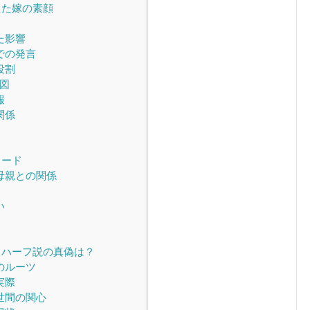
えた嫁の素顔
た影響
での発言
役割
図
報
関係
ソード
母親との関係
い
、ハーフ説の真偽は？
のルーツ
実際
世間の関心