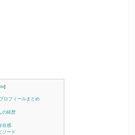
de
]
プロフィールまとめ
んの経歴
存在感
ピソード