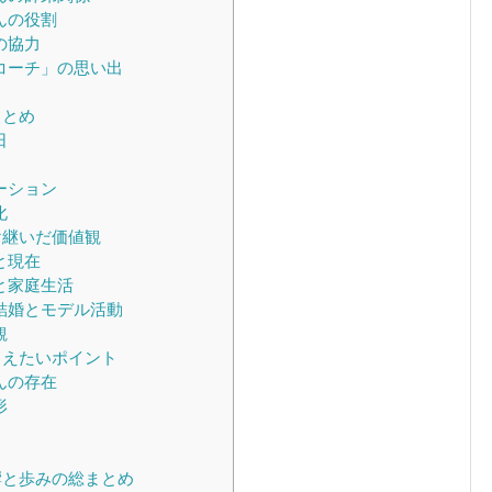
んの役割
の協力
コーチ」の思い出
まとめ
日
ーション
化
け継いだ価値観
と現在
と家庭生活
結婚とモデル活動
観
さえたいポイント
んの存在
形
響と歩みの総まとめ