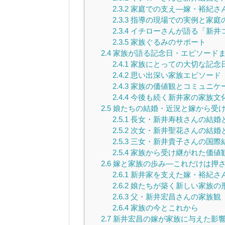
2.3.2
家庭での支え—嫁・裕紀さ
2.3.3
指導の現場での実例と家庭
2.3.4
イチローさんが語る「新井
2.3.5
家族ぐるみのサポート
2.4
家族が語る記念日・エピソード
2.4.1
家族にとっての大切な記念
2.4.2
思い出深い家族エピソード
2.4.3
家族の価値観とコミュニケ
2.4.4
今後も続く新井家の家族文
2.5
娘たちの結婚・近況と嫁から受
2.5.1
長女・新井寿枝さんの結婚
2.5.2
次女・新井聖花さんの結婚
2.5.3
三女・新井貴子さんの国際
2.5.4
家族から受け継がれた価値
2.6
嫁と家族の歩み—これだけは押
2.6.1
新井家を支えた嫁・裕紀さ
2.6.2
娘たちが築く新しい家族の
2.6.3
父・新井宏昌さんの家族観
2.6.4
家族の今とこれから
2.7
新井宏昌の嫁が家族に与えた影