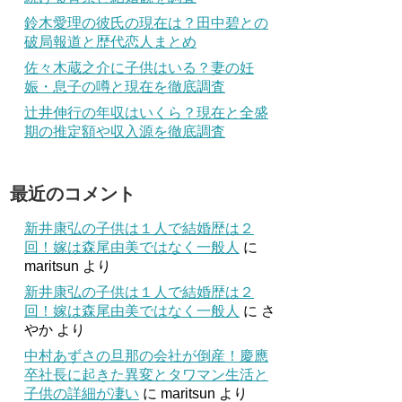
鈴木愛理の彼氏の現在は？田中碧との
破局報道と歴代恋人まとめ
佐々木蔵之介に子供はいる？妻の妊
娠・息子の噂と現在を徹底調査
辻井伸行の年収はいくら？現在と全盛
期の推定額や収入源を徹底調査
最近のコメント
新井康弘の子供は１人で結婚歴は２
回！嫁は森尾由美ではなく一般人
に
maritsun
より
新井康弘の子供は１人で結婚歴は２
回！嫁は森尾由美ではなく一般人
に
さ
やか
より
中村あずさの旦那の会社が倒産！慶應
卒社長に起きた異変とタワマン生活と
子供の詳細が凄い
に
maritsun
より