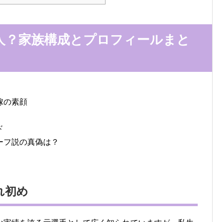
人？家族構成とプロフィールまと
嫁の素顔
ド
ーフ説の真偽は？
れ初め