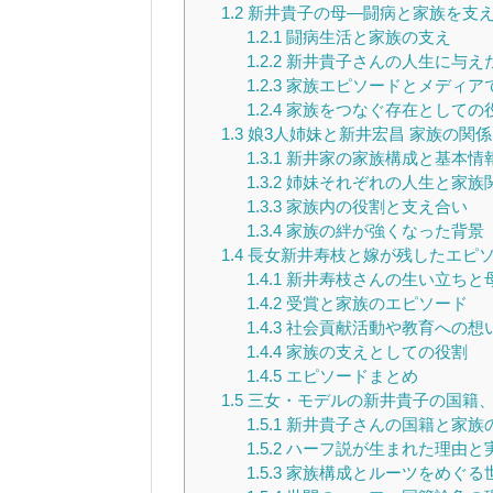
1.2
新井貴子の母—闘病と家族を支
1.2.1
闘病生活と家族の支え
1.2.2
新井貴子さんの人生に与え
1.2.3
家族エピソードとメディア
1.2.4
家族をつなぐ存在としての
1.3
娘3人姉妹と新井宏昌 家族の関係
1.3.1
新井家の家族構成と基本情
1.3.2
姉妹それぞれの人生と家族
1.3.3
家族内の役割と支え合い
1.3.4
家族の絆が強くなった背景
1.4
長女新井寿枝と嫁が残したエピ
1.4.1
新井寿枝さんの生い立ちと
1.4.2
受賞と家族のエピソード
1.4.3
社会貢献活動や教育への想
1.4.4
家族の支えとしての役割
1.4.5
エピソードまとめ
1.5
三女・モデルの新井貴子の国籍
1.5.1
新井貴子さんの国籍と家族
1.5.2
ハーフ説が生まれた理由と
1.5.3
家族構成とルーツをめぐる