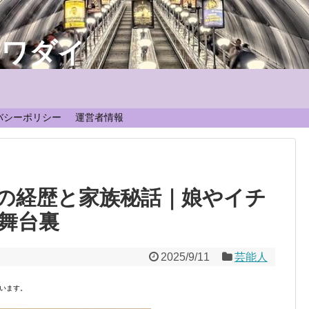
なワダイ
！
バシーポリシー
運営者情報
の経歴と家族秘話｜娘やイチ
舞台裏
2025/9/11
芸能人
います。