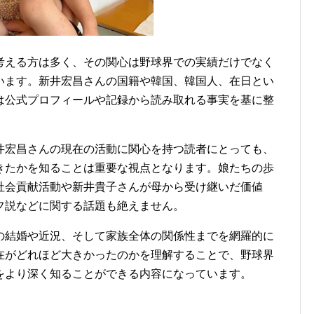
考える方は多く、その関心は野球界での実績だけでなく
います。新井宏昌さんの国籍や韓国、韓国人、在日とい
は公式プロフィールや記録から読み取れる事実を基に整
井宏昌さんの現在の活動に関心を持つ読者にとっても、
きたかを知ることは重要な視点となります。娘たちの歩
社会貢献活動や新井貴子さんが母から受け継いだ価値
フ説などに関する話題も絶えません。
の結婚や近況、そして家族全体の関係性までを網羅的に
在がどれほど大きかったのかを理解することで、野球界
をより深く知ることができる内容になっています。