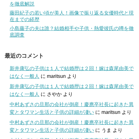
を徹底解説
藤田紀子の若い頃が美人！画像で振り返る女優時代と現
在までの経歴
小島藤子の夫は誰？結婚相手や子供・熱愛彼氏の噂を徹
底調査
最近のコメント
新井康弘の子供は１人で結婚歴は２回！嫁は森尾由美で
はなく一般人
に
maritsun
より
新井康弘の子供は１人で結婚歴は２回！嫁は森尾由美で
はなく一般人
に
さやか
より
中村あずさの旦那の会社が倒産！慶應卒社長に起きた異
変とタワマン生活と子供の詳細が凄い
に
maritsun
より
中村あずさの旦那の会社が倒産！慶應卒社長に起きた異
変とタワマン生活と子供の詳細が凄い
に
うま
より