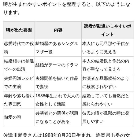
噂が生まれやすいポイントを整理すると、以下のようにな
ります。
読者が勘違いしやすいポ
噂が出た要因
内容
イント
恋愛時代での役
離婚歴のあるシングル
本人にも元旦那や子供が
柄
マザー役
いるように見える
結婚相手は抽選
本人の結婚観と作品の内
結婚がテーマのドラマ
でへの出演
容が重なって見える
夫婦円満レシピ
夫婦関係を描いた作品
共演者が旦那候補のよう
での主演
で妻役
に検索されやすい
年齢や落ち着い
1988年生まれで大人の
結婚していても自然だと
た雰囲気
女性として活躍
感じられやすい
共演者との関係が話題
彼氏の噂が旦那の噂に発
熱愛の噂
になることがある
展しやすい
佐津川愛美さんは1988年8月20日生まれ、静岡県出身の女