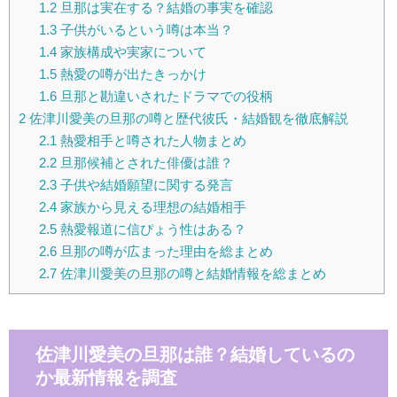
1.2
旦那は実在する？結婚の事実を確認
1.3
子供がいるという噂は本当？
1.4
家族構成や実家について
1.5
熱愛の噂が出たきっかけ
1.6
旦那と勘違いされたドラマでの役柄
2
佐津川愛美の旦那の噂と歴代彼氏・結婚観を徹底解説
2.1
熱愛相手と噂された人物まとめ
2.2
旦那候補とされた俳優は誰？
2.3
子供や結婚願望に関する発言
2.4
家族から見える理想の結婚相手
2.5
熱愛報道に信ぴょう性はある？
2.6
旦那の噂が広まった理由を総まとめ
2.7
佐津川愛美の旦那の噂と結婚情報を総まとめ
佐津川愛美の旦那は誰？結婚しているの
か最新情報を調査