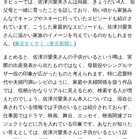
タビューでは、佐津川愛美さんは両親、きょうだい4人、祖
父母と一緒に育ったことを話しており、幼い頃から家族み
んなでキャンプやスキーに行っていたエピソードも紹介さ
れています。こうした家庭的なエピソードも、佐津川愛美
さんに温かい家族のイメージを与えているのかもしれませ
ん。(
東京すくすく（東京新聞）
)
まとめると、佐津川愛美さんの子供がいるという噂は、実
際の出産発表から出たものではなく、母親役やシングルマ
ザー役の印象が広がったものと考えられます。特に恋愛時
代や夫婦円満レシピのように、家庭や夫婦関係を扱う作品
では、役柄がかなりリアルに見えるため、検索する人が増
えたのでしょう。佐津川愛美さん本人については、現在公
表されている情報では子供がいるとは紹介されておらず、
仕事面ではドラマ、映画、舞台、エッセイ、映画関連プロ
ジェクトなどに力を入れている印象です。あなたが知りた
い答えとしては、佐津川愛美さんに子供がいるという話