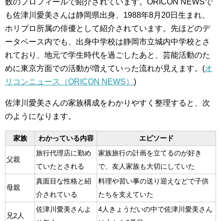
数のプロフィールで紹介されています。ORICON NEWSで
も佐津川愛美さんは静岡県出身、1988年8月20日生まれ、
ホリプロ所属の俳優として紹介されています。先ほどのデ
ータベース内でも、出身中学校は静岡市立城内中学校とさ
れており、地元で学生時代を過ごしたあと、芸能活動のた
めに東京方面での活動が増えていった流れが見えます。(
オ
リコンニュース（ORICON NEWS）
)
佐津川愛美さんの家族構成をわかりやすく整理すると、次
のようになります。
家族
わかっている内容
エピソード
旅行代理店に勤め
家族旅行の計画を立てるのが好き
父親
ていたとされる
で、友人家族も大切にしていた
真面目な性格と紹
料理や習い事の送り迎えなどで子供
母親
介されている
たちを支えていた
佐津川愛美さんよ
4人きょうだいの中で佐津川愛美さん
兄2人