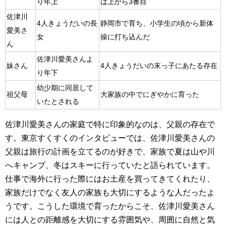
り年上
は上から3番目
佐津川
4人きょうだいの長
静岡市で育ち、小学生の頃から新体
愛美さ
女
操に打ち込んだ
ん
佐津川愛美さんよ
妹さん
4人きょうだいの末っ子にあたる存在
り年下
幼少期に同居して
祖父母
大家族の中でにぎやかに育った
いたとされる
佐津川愛美さんの家庭で特に印象的なのは、父親の存在で
す。東京すくすくのインタビューでは、佐津川愛美さんの
父親は旅行の計画を立てるのが好きで、家族で夏は山や川
へキャンプ、冬はスキーに行っていたと語られています。
仕事で海外に行った際にはお土産を買ってきてくれたり、
家族だけでなく友人の家族も大切にするような人だったよ
うです。こうした環境で育ったからこそ、佐津川愛美さん
には人との距離感を大切にする雰囲気や、周囲に自然と気