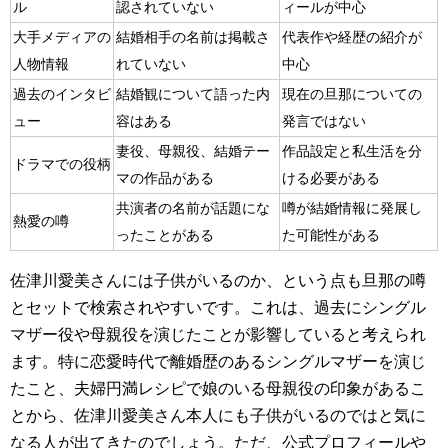
ル
認されていない
ィールが中心
大手メディアの
結婚相手の名前は掲載さ
代表作や経歴の紹介が
人物情報
れていない
中心
過去のインタビ
結婚観について語った内
現在の旦那についての
ュー
容はある
発言ではない
妻役、母親役、結婚テー
作品設定と私生活を分
ドラマでの役柄
マの作品がある
ける必要がある
共演者の名前が話題にな
噂が結婚情報に発展し
熱愛の噂
ったことがある
た可能性がある
佐津川愛美さんには子供がいるのか、という点も旦那の噂
とセットで検索されやすいです。これは、過去にシングル
マザー役や母親役を演じたことが影響していると考えられ
ます。特に恋愛時代で離婚歴のあるシングルマザーを演じ
たこと、夫婦円満レシピで娘のいる母親役の印象があるこ
とから、佐津川愛美さん本人にも子供がいるのではと気に
なる人が出てきたのでしょう。ただ、公式プロフィールや