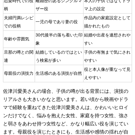
恋愛時代での役
離婚歴のあるシングルマ
本人の子供ではなくドラ
柄
ザー役
マ上の設定
夫婦円満レシピ
作品内の家庭設定として
一児の母であり妻の役
での役柄
描かれたもの
30代後半の落ち着いた印
結婚や出産を連想されや
年齢や雰囲気
象
すい
旦那の噂との関
結婚しているのではとい
子供の有無まで気にされ
連
う検索が多い
やすい
役と本人像が重なって見
母親役の演技力
生活感のある演技が自然
えやすい
佐津川愛美さんの場合、子供の噂が出る背景には、演技の
リアルさも大きいかなと思います。若い頃から映画やドラ
マで経験を重ねてきた佐津川愛美さんは、かわいいヒロイ
ンだけでなく、悩みを抱えた女性、家庭を持つ女性、強さ
と弱さをあわせ持つ女性など、かなり幅広い役を演じてい
ます。母親役を演じたときにも、生活感や感情の揺れが自