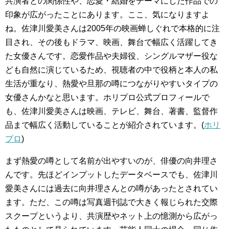
共演者との関係性や、恋愛・結婚をテーマにした作品での
印象が広がったことにあります。ここ、気になりますよ
ね。佐津川愛美さんは2005年の映画蝉しぐれで本格的に注
目され、その後もドラマ、映画、舞台で幅広く活躍してき
た女優さんです。恋愛作品や夫婦役、シングルマザー役な
ども自然に演じているため、視聴者の中で役柄と本人の私
生活が重なり、熱愛や旦那の噂につながりやすいタイプの
女優さんかなと思います。ホリプロ公式プロフィールで
も、佐津川愛美さんは映画、テレビ、舞台、著書、監督作
品まで幅広く活動していることが紹介されています。(
ホリ
プロ
)
まず熱愛の噂として名前が出やすいのが、俳優の向井理さ
んです。先ほどインプットしたデータベースでも、佐津川
愛美さんには過去に向井理さんとの噂があったとされてい
ます。ただ、この噂は写真週刊誌で大きく報じられた交際
スクープというより、共演歴やネット上の憶測から広がっ