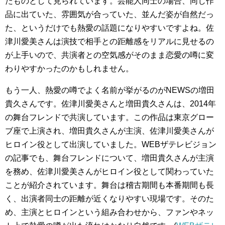
たものとして見られています。芸能人同士の場合、同じ作
品に出ていた、雰囲気が合っていた、並んだ姿が自然だっ
た、というだけでも熱愛の話題になりやすいですよね。佐
津川愛美さんは演技で相手との距離感をリアルに見せるの
が上手いので、共演者との空気感がそのまま恋愛の噂に変
わりやすかったのかもしれません。
もう一人、熱愛の噂でよく名前が挙がるのがNEWSの増田
貴久さんです。佐津川愛美さんと増田貴久さんは、2014年
の舞台フレンドで共演しています。この作品は東京グロー
ブ座で上演され、増田貴久さんが主演、佐津川愛美さんが
ヒロイン役として出演していました。WEBザテレビジョン
の記事でも、舞台フレンドについて、増田貴久さんが主演
を務め、佐津川愛美さんがヒロイン役として関わっていた
ことが紹介されています。舞台は稽古期間も本番期間も長
く、出演者同士の距離が近くなりやすい現場です。そのた
め、主演とヒロインという組み合わせから、ファンやネッ