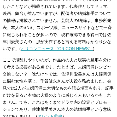
したことなどが掲載されています。代表作としてドラマ、
映画、舞台が並んでいますが、配偶者や結婚相手について
の情報は掲載されていません。芸能人の結婚は、事務所発
表、本人のSNS、スポーツ紙、ニュースサイトなどで一斉
に報じられることが多いので、現在確認できる範囲では佐
津川愛美さんの旦那が実在すると言える材料はかなり少な
いです。(
オリコンニュース（ORICON NEWS）
)
ここで混乱しやすいのが、作品内の夫と現実の旦那を分け
て考える必要がある点です。たとえば、夫婦円満レシピ〜
交換しない？一晩だけ〜では、佐津川愛美さんは夫婦関係
に悩む女性を演じ、千賀健永さんが夫役を務めました。会
見では2人が夫婦円満に大切なものを語る場面もあり、記事
だけを見ると本物の夫婦のように感じる人もいるかもしれ
ません。でも、これはあくまでドラマ内の設定とプロモー
ションであり、佐津川愛美さん本人の結婚相手という意味
ではありません。(
タレント辞書
)