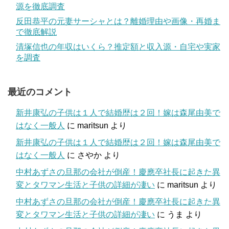
源を徹底調査
反田恭平の元妻サーシャとは？離婚理由や画像・再婚ま
で徹底解説
清塚信也の年収はいくら？推定額と収入源・自宅や実家
を調査
最近のコメント
新井康弘の子供は１人で結婚歴は２回！嫁は森尾由美で
はなく一般人
に
maritsun
より
新井康弘の子供は１人で結婚歴は２回！嫁は森尾由美で
はなく一般人
に
さやか
より
中村あずさの旦那の会社が倒産！慶應卒社長に起きた異
変とタワマン生活と子供の詳細が凄い
に
maritsun
より
中村あずさの旦那の会社が倒産！慶應卒社長に起きた異
変とタワマン生活と子供の詳細が凄い
に
うま
より