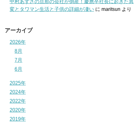
中村あずさの旦那の会社が倒産！慶應卒社長に起きた異
変とタワマン生活と子供の詳細が凄い
に
maritsun
より
アーカイブ
2026年
8月
7月
6月
2025年
2024年
2022年
2020年
2019年