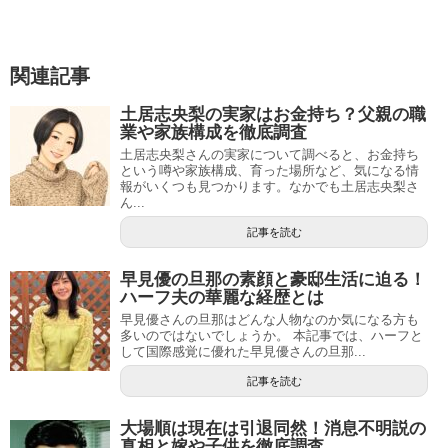
関連記事
土居志央梨の実家はお金持ち？父親の職
業や家族構成を徹底調査
土居志央梨さんの実家について調べると、お金持ち
という噂や家族構成、育った場所など、気になる情
報がいくつも見つかります。なかでも土居志央梨さ
ん...
記事を読む
早見優の旦那の素顔と豪邸生活に迫る！
ハーフ夫の華麗な経歴とは
早見優さんの旦那はどんな人物なのか気になる方も
多いのではないでしょうか。 本記事では、ハーフと
して国際感覚に優れた早見優さんの旦那...
記事を読む
大場順は現在は引退同然！消息不明説の
真相と嫁や子供を徹底調査