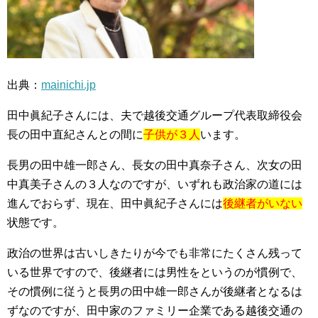
出典：
mainichi.jp
田中眞紀子さんには、夫で越後交通グループ代表取締役会
長の田中直紀さんとの間に
子供が３人
います。
長男の田中雄一郎さん、長女の田中真奈子さん、次女の田
中真美子さんの３人なのですが、いずれも政治家の道には
進んでおらず、現在、田中眞紀子さんには
後継者がいない
状態です。
政治の世界は古いしきたりが今でも非常にたくさん残って
いる世界ですので、後継者には男性をというのが慣例で、
その慣例に従うと長男の田中雄一郎さんが後継者となるは
ずなのですが、田中家のファミリー企業である越後交通の