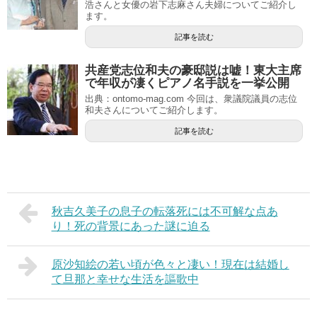
浩さんと女優の岩下志麻さん夫婦についてご紹介し
ます。
記事を読む
共産党志位和夫の豪邸説は嘘！東大主席
で年収が凄くピアノ名手説を一挙公開
出典：ontomo-mag.com 今回は、衆議院議員の志位
和夫さんについてご紹介します。
記事を読む
秋吉久美子の息子の転落死には不可解な点あ
り！死の背景にあった謎に迫る
原沙知絵の若い頃が色々と凄い！現在は結婚し
て旦那と幸せな生活を謳歌中