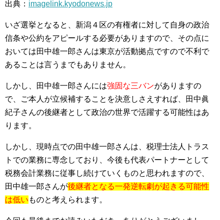
出典：
imagelink.kyodonews.jp
いざ選挙となると、新潟４区の有権者に対して自身の政治
信条や公約をアピールする必要がありますので、その点に
おいては田中雄一郎さんは東京が活動拠点ですので不利で
あることは言うまでもありません。
しかし、田中雄一郎さんには
強固な三バン
がありますの
で、ご本人が立候補することを決意しさえすれば、田中眞
紀子さんの後継者として政治の世界で活躍する可能性はあ
ります。
しかし、現時点での田中雄一郎さんは、税理士法人トラス
トでの業務に専念しており、今後も代表パートナーとして
税務会計業務に従事し続けていくものと思われますので、
田中雄一郎さんが
後継者となる一発逆転劇が起きる可能性
は低い
ものと考えられます。