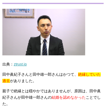
出典：
ztrust.jp
田中眞紀子さんと田中雄一郎さんはかつて、
絶縁していた
過去
がありました。
親子で絶縁とは穏やかではありませんが、原因は、田中眞
紀子さんが田中雄一郎さんの
結婚を認めなかった
ことでし
た。