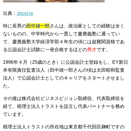
出典：
ztrust.jp
特に長男の
田中雄一郎
さんは、政治家としての経験は全く
ないものの、中学時代から一貫して慶應義塾に通ってい
て、慶應義塾大学経済学部４年生の頃には超難関資格であ
る公認会計士試験に一発合格するほどの
秀才
です。
1996年４月（25歳のとき）に公認会計士登録をし、EY新日
本有限責任監査法人（田中雄一郎さんの頃は太田昭和監査
法人）で公認会計士としてのキャリアをスタートさせまし
た。
その後は株式会社ビジネスビジョン取締役、代表取締役を
経て、税理士法人トラストを設立し代表パートナーを務め
ています。
税理士法人トラストの所在地は東京都千代田区麹町ですの