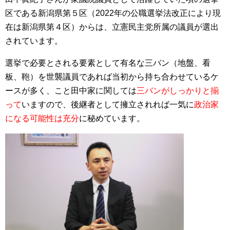
区である新潟県第５区（2022年の公職選挙法改正により現
在は新潟県第４区）からは、立憲民主党所属の議員が選出
されています。
選挙で必要とされる要素として有名な三バン（地盤、看
板、鞄）を世襲議員であれば当初から持ち合わせているケ
ースが多く、こと田中家に関しては
三バンがしっかりと揃
って
いますので、後継者として擁立されれば一気に
政治家
になる可能性は充分
に秘めています。