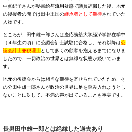
中眞紀子さんが秘書給与流用疑惑で議員辞職した後、地元
の後援者の間では田中王国の
継承者として期待
されていた
人物です。
ところが、田中雄一郎さんは慶応義塾大学経済学部在学中
（４年生の頃）に公認会計士試験に合格し、それ以降は
公
認会計士兼税理士
として多くの顧客を抱えるまでになりま
したので、一切政治の世界とは無縁な状態が続いていま
す。
地元の後援会からは相当な期待を寄せられていたため、そ
の分田中雄一郎さんが政治の世界に足を踏み入れようとし
ないことに対して、不満の声が出ていることも事実です。
長男田中雄一郎とは絶縁した過去あり