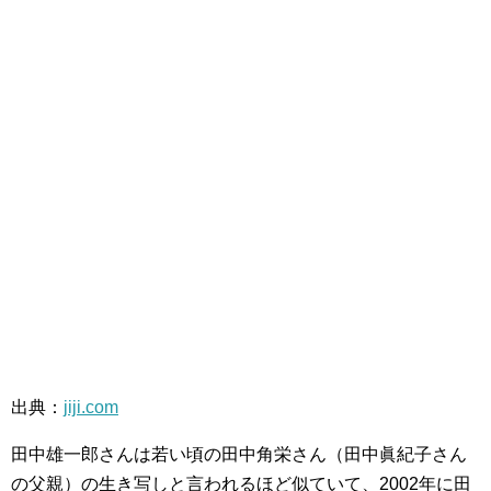
出典：
jiji.com
田中雄一郎さんは若い頃の田中角栄さん（田中眞紀子さん
の父親）の生き写しと言われるほど似ていて、2002年に田