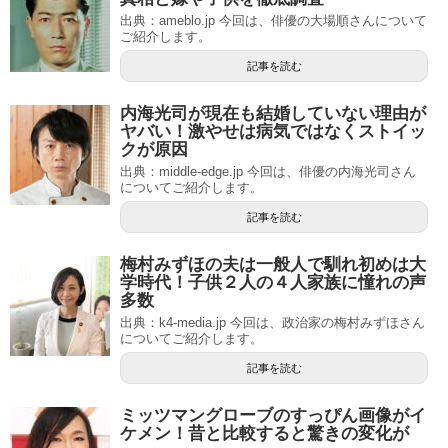
出典：ameblo.jp 今回は、俳優の大場順さんについて
ご紹介します。
記事を読む
内海光司が現在も結婚していない理由が
ヤバい！激やせは病気ではなくストイッ
クが原因
出典：middle-edge.jp 今回は、俳優の内海光司さん
についてご紹介します。
記事を読む
梅村みずほの夫は一般人で馴れ初めは大
学時代！子供２人の４人家族に憧れの声
多数
出典：k4-media.jp 今回は、政治家の梅村みずほさん
についてご紹介します。
記事を読む
ミッツマングローブのすっぴん画像がイ
ケメン！昔と比較すると驚きの変化が