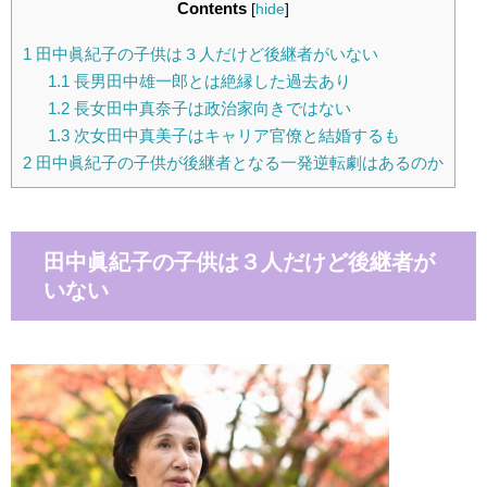
Contents
[
hide
]
1
田中眞紀子の子供は３人だけど後継者がいない
1.1
長男田中雄一郎とは絶縁した過去あり
1.2
長女田中真奈子は政治家向きではない
1.3
次女田中真美子はキャリア官僚と結婚するも
2
田中眞紀子の子供が後継者となる一発逆転劇はあるのか
田中眞紀子の子供は３人だけど後継者が
いない