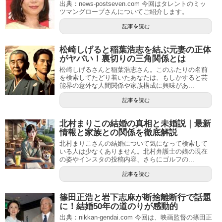
出典：news-postseven.com 今回はタレントのミッ
ツマングローブさんについてご紹介します。
記事を読む
松崎しげると稲葉浩志を結ぶ元妻の正体
がヤバい！裏切りの三角関係とは
松崎しげるさんと稲葉浩志さん。このふたりの名前
を検索してたどり着いたあなたは、もしかすると芸
能界の意外な人間関係や家族構成に興味があ...
記事を読む
北村まりこの結婚の真相と未婚説｜最新
情報と家族との関係を徹底解説
北村まりこさんの結婚について気になって検索して
いる人は少なくありません。北村弁護士の娘の現在
の姿やインスタの投稿内容、さらにゴルフの...
記事を読む
篠田正浩と岩下志麻が断捨離断行で話題
に！結婚50年の道のりが感動的
出典：nikkan-gendai.com 今回は、映画監督の篠田正