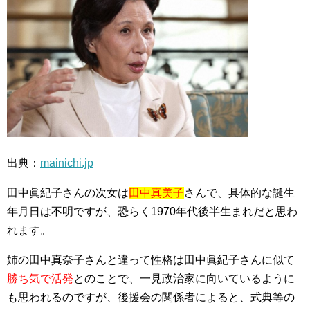
出典：
mainichi.jp
田中眞紀子さんの次女は
田中真美子
さんで、具体的な誕生
年月日は不明ですが、恐らく1970年代後半生まれだと思わ
れます。
姉の田中真奈子さんと違って性格は田中眞紀子さんに似て
勝ち気で活発
とのことで、一見政治家に向いているように
も思われるのですが、後援会の関係者によると、式典等の